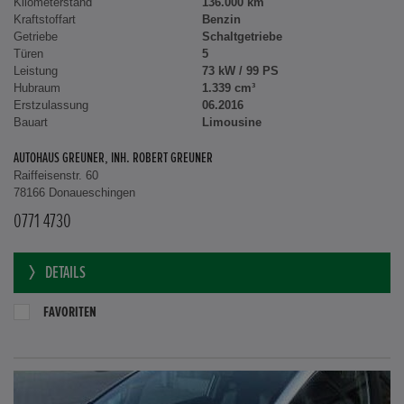
Kilometerstand
136.000 km
Kraftstoffart
Benzin
Getriebe
Schaltgetriebe
Türen
5
Leistung
73 kW / 99 PS
Hubraum
1.339 cm³
Erstzulassung
06.2016
Bauart
Limousine
AUTOHAUS GREUNER, INH. ROBERT GREUNER
Raiffeisenstr. 60
78166 Donaueschingen
0771 4730
DETAILS
FAVORITEN