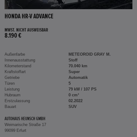
HONDA HR-V ADVANCE
MWST. NICHT AUSWEISBAR
8.190 €
Außenfarbe
METEOROID GRAY M.
Innenausstattung
Stoff
Kilometerstand
70.040 km
Kraftstoffart
Super
Getriebe
Automatik
Türen
5
Leistung
79 kW / 107 PS
Hubraum
0 cm³
Erstzulassung
02.2022
Bauart
SUV
AUTOHAUS HEUNSCH GMBH
Weimarische Straße 17
99099 Erfurt