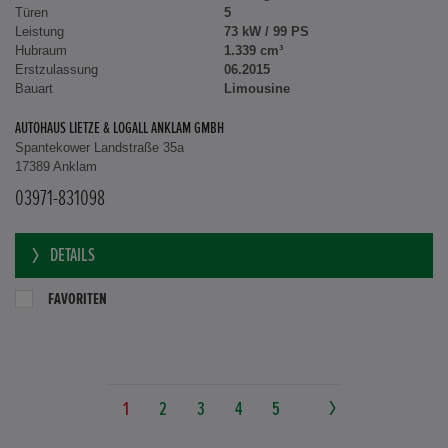
Türen
5
Leistung
73 kW / 99 PS
Hubraum
1.339 cm³
Erstzulassung
06.2015
Bauart
Limousine
AUTOHAUS LIETZE & LOGALL ANKLAM GMBH
Spantekower Landstraße 35a
17389 Anklam
03971-831098
DETAILS
FAVORITEN
1
2
3
4
5