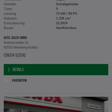
Getriebe
Schaltgetriebe
Türen
5
Leistung
73 kW / 99 PS
Hubraum
1.339 cm³
Erstzulassung
12.2014
Bauart
Van/Kleinbus
AUTO-JÄGER GMBH
Kettnitzmühle 22
92533 Wernberg-Köblitz
09604-92090
DETAILS
FAVORITEN