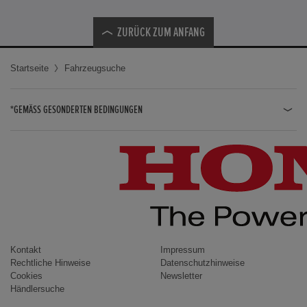
ZURÜCK ZUM ANFANG
Startseite
Fahrzeugsuche
*GEMÄSS GESONDERTEN BEDINGUNGEN
JAZZ HYBRID
JAZZ
CIVIC TYPE R
CIVIC HYBRID
CIVIC TOURER
CIVIC / CIVIC LIMOUSINE
Kontakt
Impressum
Rechtliche Hinweise
Datenschutzhinweise
INSIGHT
Cookies
Newsletter
Händlersuche
ACCORD