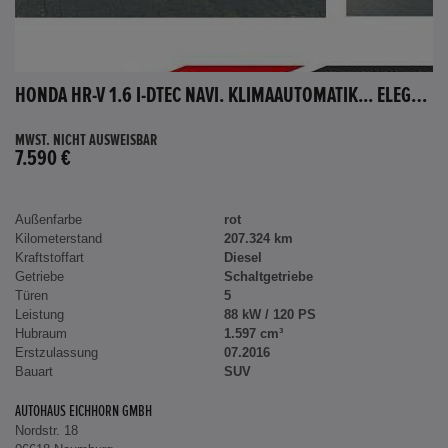
HONDA HR-V 1.6 I-DTEC NAVI. KLIMAAUTOMATIK... ELEGANCE
MWST. NICHT AUSWEISBAR
7.590 €
Außenfarbe
rot
Kilometerstand
207.324 km
Kraftstoffart
Diesel
Getriebe
Schaltgetriebe
Türen
5
Leistung
88 kW / 120 PS
Hubraum
1.597 cm³
Erstzulassung
07.2016
Bauart
SUV
AUTOHAUS EICHHORN GMBH
Nordstr. 18