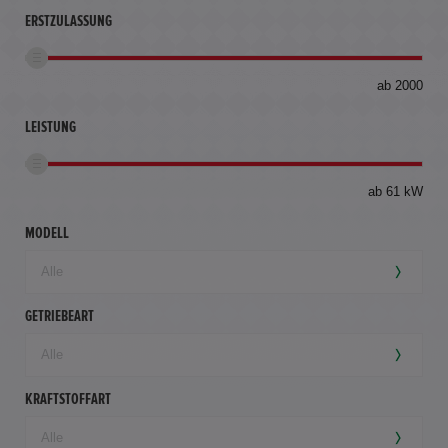
ERSTZULASSUNG
bis
ab 2000
360
km
LEISTUNG
ab 61 kW
MODELL
GETRIEBEART
KRAFTSTOFFART