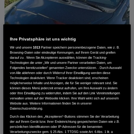
Ihre Privatsphäre ist uns wichtig
Wir und unsere
1013
Partner speichern personenbezogene Daten, wie z. B.
Browsing-Daten oder eindeutige Kennungen, auf Ihrem Gerät und greifen
darauf zu . Wenn Sie Akzeptieren auswählen, können die Tracking-
Technologien die unter „Wir und unsere Partner verarbeiten Daten, um
Folgendes bereitzustellen“ genannten Zwecke unterstützen. . Durch Auswahl
von Alle ablehnen oder durch Widerruf Ihrer Einwilligung werden diese
HONDA JAZZ 1.4 ES SPORT KLIMA, RADIOCD, LM-ALLWETTERRÄDER, PRIVACY
Technologien deaktiviert. Wenn Tracker deaktiviert sind, erscheinen
möglicherweise Inhalte und Anzeigen, die für Sie weniger relevant sind. Sie
können dieses Menü jederzeit erneut aufrufen, um Ihre Auswahl zu ändern
MWST. NICHT AUSWEISBAR
oder Ihre Einwilligung zu widerrufen, indem Sie auf den Link Voreinstellungen
3.900 €
verwalten unten auf der Webseite klicken. Ihre Wahl wirkt sich auf unsere/n
Website aus. Weitere Informationen finden Sie in unserer
Datenschutzerklärung.
Außenfarbe
crystal black pearl
Durch das Klicken des „Akzeptieren“-Buttons stimmen Sie der Verarbeitung
Kilometerstand
166.000 km
der auf Ihrem Gerät bzw. Ihrer Endeinrichtung gespeicherten Daten wie z.B.
persönlichen Identifikatoren oder IP-Adressen für die benannten
Kraftstoffart
Super
Verarbeitungszwecke gem. § 25 Abs. 1 TTDSG sowie Art. 6 Abs. 1 lit. a
Getriebe
Automatik