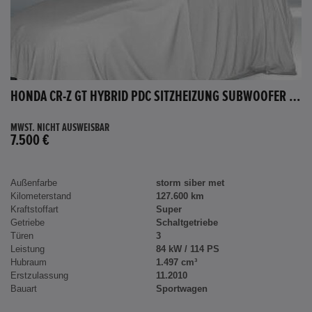
HONDA CR-Z GT HYBRID PDC SITZHEIZUNG SUBWOOFER BLUETOOTH
MWST. NICHT AUSWEISBAR
7.500 €
Außenfarbe
storm siber met
Kilometerstand
127.600 km
Kraftstoffart
Super
Getriebe
Schaltgetriebe
Türen
3
Leistung
84 kW / 114 PS
Hubraum
1.497 cm³
Erstzulassung
11.2010
Bauart
Sportwagen