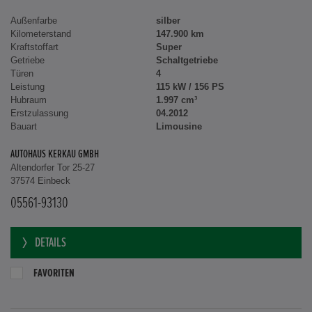
Außenfarbe
silber
Kilometerstand
147.900 km
Kraftstoffart
Super
Getriebe
Schaltgetriebe
Türen
4
Leistung
115 kW / 156 PS
Hubraum
1.997 cm³
Erstzulassung
04.2012
Bauart
Limousine
AUTOHAUS KERKAU GMBH
Altendorfer Tor 25-27
37574 Einbeck
05561-93130
DETAILS
FAVORITEN