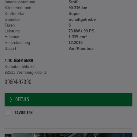
Innenausstattung
Stoff
Kilometerstand
90.316 km
Kraftstoffart
Super
Getriebe
Schaltgetriebe
Türen
5
Leistung
73 kW / 99 PS
Hubraum
1.339 cm³
Erstzulassung
12.2013
Bauart
Van/Kleinbus
AUTO-JÄGER GMBH
Kettnitzmühle 22
92533 Wernberg-Köblitz
09604-92090
DETAILS
FAVORITEN