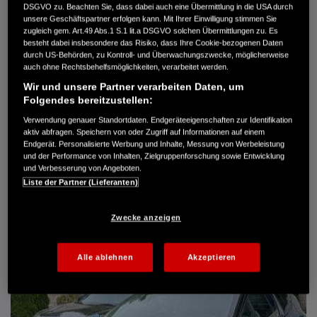
DSGVO zu. Beachten Sie, dass dabei auch eine Übermittlung in die USA durch
Türen
5
unsere Geschäftspartner erfolgen kann. Mit Ihrer Einwilligung stimmen Sie
Leistung
61 kW / 83 PS
zugleich gem. Art.49 Abs.1 S.1 lit.a DSGVO solchen Übermittlungen zu. Es
Hubraum
1.339 cm³
besteht dabei insbesondere das Risiko, dass Ihre Cookie-bezogenen Daten
Erstzulassung
10.2007
durch US-Behörden, zu Kontroll- und Überwachungszwecke, möglicherweise
Bauart
Limousine
auch ohne Rechtsbehelfsmöglichkeiten, verarbeitet werden.
Wir und unsere Partner verarbeiten Daten, um
AUTO HARKE GMBH
Folgendes bereitzustellen:
Randersweide 59-63
21035 Hamburg
Verwendung genauer Standortdaten. Endgeräteeigenschaften zur Identifikation
aktiv abfragen. Speichern von oder Zugriff auf Informationen auf einem
+49 40 735 935 0
Endgerät. Personalisierte Werbung und Inhalte, Messung von Werbeleistung
und der Performance von Inhalten, Zielgruppenforschung sowie Entwicklung
und Verbesserung von Angeboten.
DETAILS
Liste der Partner (Lieferanten)
FAVORITEN
Zwecke anzeigen
Alle ablehnen
Akzeptieren