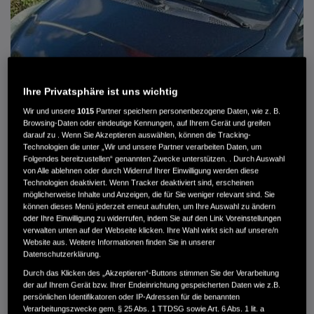
Ihre Privatsphäre ist uns wichtig
Wir und unsere
1015
Partner speichern personenbezogene Daten, wie z. B.
Browsing-Daten oder eindeutige Kennungen, auf Ihrem Gerät und greifen
darauf zu . Wenn Sie Akzeptieren auswählen, können die Tracking-
Technologien die unter „Wir und unsere Partner verarbeiten Daten, um
Folgendes bereitzustellen“ genannten Zwecke unterstützen. . Durch Auswahl
von Alle ablehnen oder durch Widerruf Ihrer Einwilligung werden diese
HONDA JAZZ 1.4 ES SPORT KLIMA, RADIOCD, LM-ALLWETTERRÄDER, PRIVACY
Technologien deaktiviert. Wenn Tracker deaktiviert sind, erscheinen
möglicherweise Inhalte und Anzeigen, die für Sie weniger relevant sind. Sie
können dieses Menü jederzeit erneut aufrufen, um Ihre Auswahl zu ändern
MWST. NICHT AUSWEISBAR
oder Ihre Einwilligung zu widerrufen, indem Sie auf den Link Voreinstellungen
3.900 €
verwalten unten auf der Webseite klicken. Ihre Wahl wirkt sich auf unsere/n
Website aus. Weitere Informationen finden Sie in unserer
Datenschutzerklärung.
Außenfarbe
crystal black pearl
Durch das Klicken des „Akzeptieren“-Buttons stimmen Sie der Verarbeitung
Kilometerstand
166.000 km
der auf Ihrem Gerät bzw. Ihrer Endeinrichtung gespeicherten Daten wie z.B.
persönlichen Identifikatoren oder IP-Adressen für die benannten
Kraftstoffart
Super
Verarbeitungszwecke gem. § 25 Abs. 1 TTDSG sowie Art. 6 Abs. 1 lit. a
Getriebe
Automatik