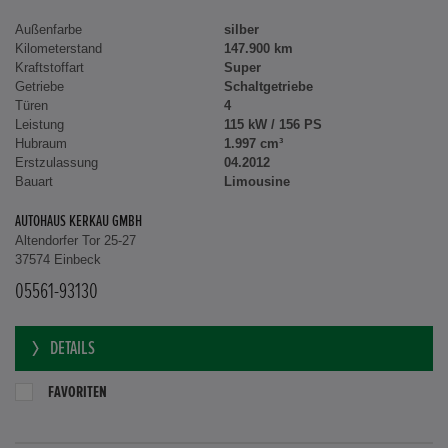
Außenfarbe
silber
Kilometerstand
147.900 km
Kraftstoffart
Super
Getriebe
Schaltgetriebe
Türen
4
Leistung
115 kW / 156 PS
Hubraum
1.997 cm³
Erstzulassung
04.2012
Bauart
Limousine
AUTOHAUS KERKAU GMBH
Altendorfer Tor 25-27
37574 Einbeck
05561-93130
DETAILS
FAVORITEN