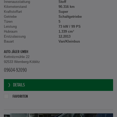
Innenausstattung
Stoff
Kilometerstand
90.316 km
Kraftstoffart
Super
Getriebe
Schaltgetriebe
Türen
5
Leistung
73 kW / 99 PS
Hubraum
1.339 cm³
Erstzulassung
12.2013
Bauart
Van/Kleinbus
AUTO-JÄGER GMBH
Kettnitzmühle 22
92533 Wernberg-Köblitz
09604-92090
DETAILS
FAVORITEN