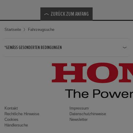
ZURÜCK ZUM ANFANG
Startseite
Fahrzeugsuche
*GEMÄSS GESONDERTEN BEDINGUNGEN
JAZZ HYBRID
JAZZ
CIVIC TYPE R
CIVIC HYBRID
CIVIC TOURER
CIVIC / CIVIC LIMOUSINE
Kontakt
Impressum
Rechtliche Hinweise
Datenschutzhinweise
INSIGHT
Cookies
Newsletter
Händlersuche
ACCORD