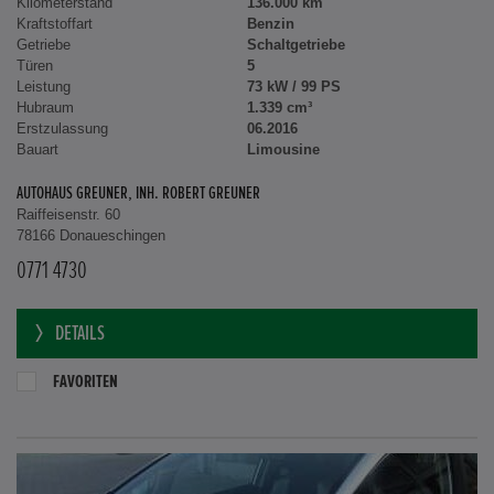
Kilometerstand
136.000 km
Kraftstoffart
Benzin
Getriebe
Schaltgetriebe
Türen
5
Leistung
73 kW / 99 PS
Hubraum
1.339 cm³
Erstzulassung
06.2016
Bauart
Limousine
AUTOHAUS GREUNER, INH. ROBERT GREUNER
Raiffeisenstr. 60
78166 Donaueschingen
0771 4730
DETAILS
FAVORITEN