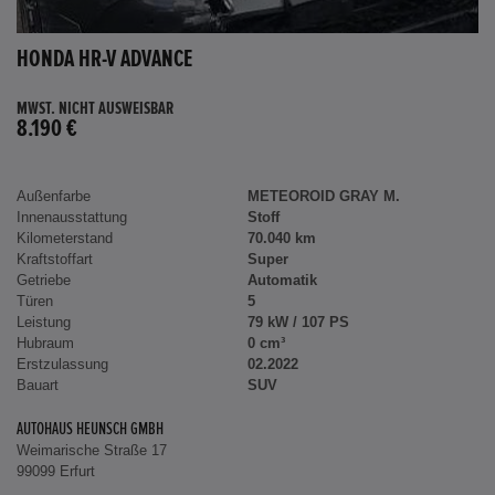
HONDA HR-V ADVANCE
MWST. NICHT AUSWEISBAR
8.190 €
Außenfarbe
METEOROID GRAY M.
Innenausstattung
Stoff
Kilometerstand
70.040 km
Kraftstoffart
Super
Getriebe
Automatik
Türen
5
Leistung
79 kW / 107 PS
Hubraum
0 cm³
Erstzulassung
02.2022
Bauart
SUV
AUTOHAUS HEUNSCH GMBH
Weimarische Straße 17
99099 Erfurt