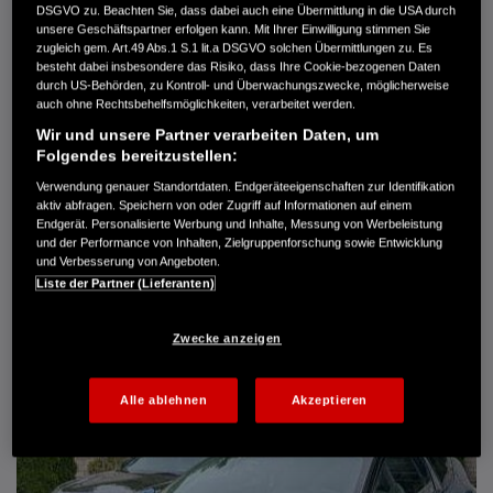
DSGVO zu. Beachten Sie, dass dabei auch eine Übermittlung in die USA durch
Türen
5
unsere Geschäftspartner erfolgen kann. Mit Ihrer Einwilligung stimmen Sie
Leistung
61 kW / 83 PS
zugleich gem. Art.49 Abs.1 S.1 lit.a DSGVO solchen Übermittlungen zu. Es
Hubraum
1.339 cm³
besteht dabei insbesondere das Risiko, dass Ihre Cookie-bezogenen Daten
Erstzulassung
10.2007
durch US-Behörden, zu Kontroll- und Überwachungszwecke, möglicherweise
Bauart
Limousine
auch ohne Rechtsbehelfsmöglichkeiten, verarbeitet werden.
Wir und unsere Partner verarbeiten Daten, um
AUTO HARKE GMBH
Folgendes bereitzustellen:
Randersweide 59-63
21035 Hamburg
Verwendung genauer Standortdaten. Endgeräteeigenschaften zur Identifikation
aktiv abfragen. Speichern von oder Zugriff auf Informationen auf einem
+49 40 735 935 0
Endgerät. Personalisierte Werbung und Inhalte, Messung von Werbeleistung
und der Performance von Inhalten, Zielgruppenforschung sowie Entwicklung
und Verbesserung von Angeboten.
DETAILS
Liste der Partner (Lieferanten)
FAVORITEN
Zwecke anzeigen
Alle ablehnen
Akzeptieren