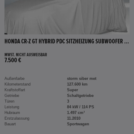
HONDA CR-Z GT HYBRID PDC SITZHEIZUNG SUBWOOFER BLUETOOTH
MWST. NICHT AUSWEISBAR
7.500 €
Außenfarbe
storm siber met
Kilometerstand
127.600 km
Kraftstoffart
Super
Getriebe
Schaltgetriebe
Türen
3
Leistung
84 kW / 114 PS
Hubraum
1.497 cm³
Erstzulassung
11.2010
Bauart
Sportwagen