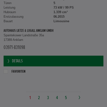
Türen
5
Leistung
73 kW / 99 PS
Hubraum
1.339 cm³
Erstzulassung
06.2015
Bauart
Limousine
AUTOHAUS LIETZE & LOGALL ANKLAM GMBH
Spantekower Landstraße 35a
17389 Anklam
03971-831098
DETAILS
FAVORITEN
1
2
3
4
5