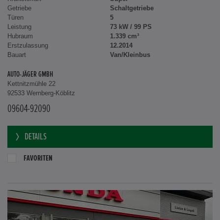
Getriebe
Schaltgetriebe
Türen
5
Leistung
73 kW / 99 PS
Hubraum
1.339 cm³
Erstzulassung
12.2014
Bauart
Van/Kleinbus
AUTO-JÄGER GMBH
Kettnitzmühle 22
92533 Wernberg-Köblitz
09604-92090
DETAILS
FAVORITEN