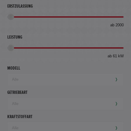
ERSTZULASSUNG
bis
ab 2000
360
km
LEISTUNG
ab 61 kW
MODELL
GETRIEBEART
KRAFTSTOFFART