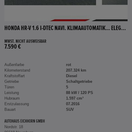
HONDA HR-V 1.6 I-DTEC NAVI. KLIMAAUTOMATIK... ELEGANCE
MWST. NICHT AUSWEISBAR
7.590 €
Außenfarbe
rot
Kilometerstand
207.324 km
Kraftstoffart
Diesel
Getriebe
Schaltgetriebe
Türen
5
Leistung
88 kW / 120 PS
Hubraum
1.597 cm³
Erstzulassung
07.2016
Bauart
SUV
AUTOHAUS EICHHORN GMBH
Nordstr. 18