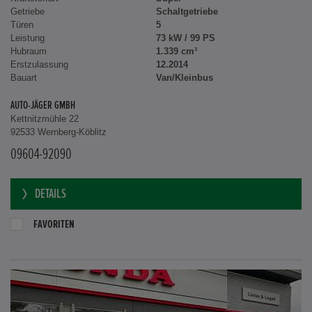
Getriebe
Schaltgetriebe
Türen
5
Leistung
73 kW / 99 PS
Hubraum
1.339 cm³
Erstzulassung
12.2014
Bauart
Van/Kleinbus
AUTO-JÄGER GMBH
Kettnitzmühle 22
92533 Wernberg-Köblitz
09604-92090
DETAILS
FAVORITEN