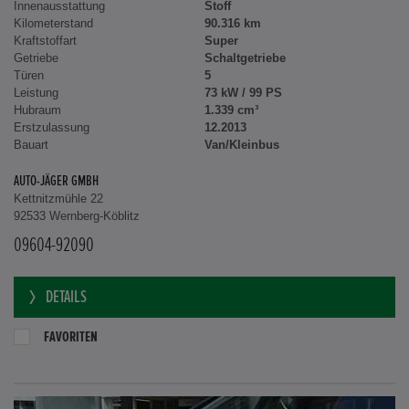
Innenausstattung
Stoff
Kilometerstand
90.316 km
Kraftstoffart
Super
Getriebe
Schaltgetriebe
Türen
5
Leistung
73 kW / 99 PS
Hubraum
1.339 cm³
Erstzulassung
12.2013
Bauart
Van/Kleinbus
AUTO-JÄGER GMBH
Kettnitzmühle 22
92533 Wernberg-Köblitz
09604-92090
DETAILS
FAVORITEN