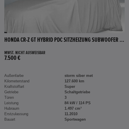
HONDA CR-Z GT HYBRID PDC SITZHEIZUNG SUBWOOFER BLUETOOTH
MWST. NICHT AUSWEISBAR
7.500 €
Außenfarbe
storm siber met
Kilometerstand
127.600 km
Kraftstoffart
Super
Getriebe
Schaltgetriebe
Türen
3
Leistung
84 kW / 114 PS
Hubraum
1.497 cm³
Erstzulassung
11.2010
Bauart
Sportwagen