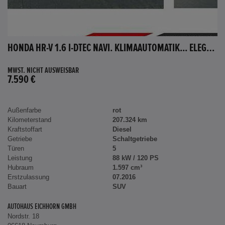
HONDA HR-V 1.6 I-DTEC NAVI. KLIMAAUTOMATIK... ELEGANCE
MWST. NICHT AUSWEISBAR
7.590 €
Außenfarbe
rot
Kilometerstand
207.324 km
Kraftstoffart
Diesel
Getriebe
Schaltgetriebe
Türen
5
Leistung
88 kW / 120 PS
Hubraum
1.597 cm³
Erstzulassung
07.2016
Bauart
SUV
AUTOHAUS EICHHORN GMBH
Nordstr. 18