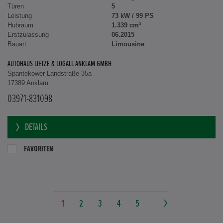
Türen
5
Leistung
73 kW / 99 PS
Hubraum
1.339 cm³
Erstzulassung
06.2015
Bauart
Limousine
AUTOHAUS LIETZE & LOGALL ANKLAM GMBH
Spantekower Landstraße 35a
17389 Anklam
03971-831098
DETAILS
FAVORITEN
1
2
3
4
5