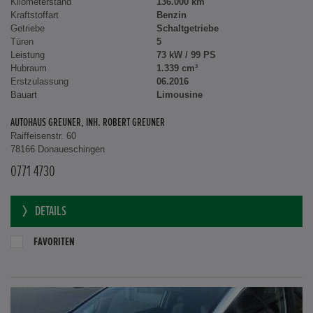
Kilometerstand
136.000 km
Kraftstoffart
Benzin
Getriebe
Schaltgetriebe
Türen
5
Leistung
73 kW / 99 PS
Hubraum
1.339 cm³
Erstzulassung
06.2016
Bauart
Limousine
AUTOHAUS GREUNER, INH. ROBERT GREUNER
Raiffeisenstr. 60
78166 Donaueschingen
0771 4730
DETAILS
FAVORITEN