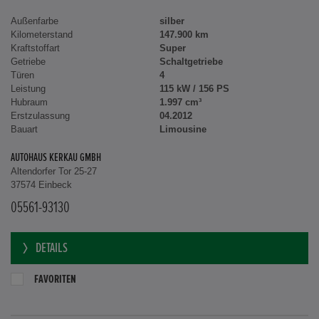
Außenfarbe
silber
Kilometerstand
147.900 km
Kraftstoffart
Super
Getriebe
Schaltgetriebe
Türen
4
Leistung
115 kW / 156 PS
Hubraum
1.997 cm³
Erstzulassung
04.2012
Bauart
Limousine
AUTOHAUS KERKAU GMBH
Altendorfer Tor 25-27
37574 Einbeck
05561-93130
DETAILS
FAVORITEN