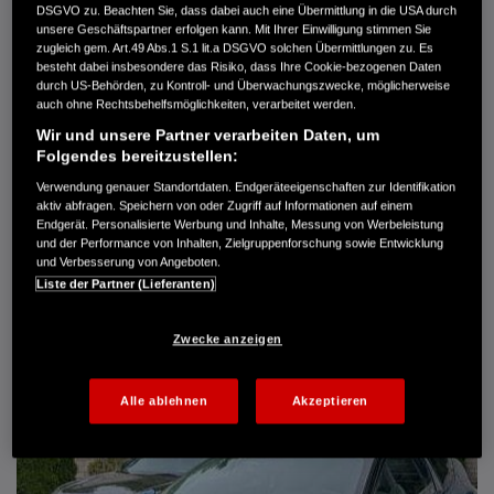
DSGVO zu. Beachten Sie, dass dabei auch eine Übermittlung in die USA durch
Türen
5
unsere Geschäftspartner erfolgen kann. Mit Ihrer Einwilligung stimmen Sie
Leistung
61 kW / 83 PS
zugleich gem. Art.49 Abs.1 S.1 lit.a DSGVO solchen Übermittlungen zu. Es
Hubraum
1.339 cm³
besteht dabei insbesondere das Risiko, dass Ihre Cookie-bezogenen Daten
Erstzulassung
10.2007
durch US-Behörden, zu Kontroll- und Überwachungszwecke, möglicherweise
Bauart
Limousine
auch ohne Rechtsbehelfsmöglichkeiten, verarbeitet werden.
Wir und unsere Partner verarbeiten Daten, um
AUTO HARKE GMBH
Folgendes bereitzustellen:
Randersweide 59-63
21035 Hamburg
Verwendung genauer Standortdaten. Endgeräteeigenschaften zur Identifikation
aktiv abfragen. Speichern von oder Zugriff auf Informationen auf einem
+49 40 735 935 0
Endgerät. Personalisierte Werbung und Inhalte, Messung von Werbeleistung
und der Performance von Inhalten, Zielgruppenforschung sowie Entwicklung
und Verbesserung von Angeboten.
DETAILS
Liste der Partner (Lieferanten)
FAVORITEN
Zwecke anzeigen
Alle ablehnen
Akzeptieren