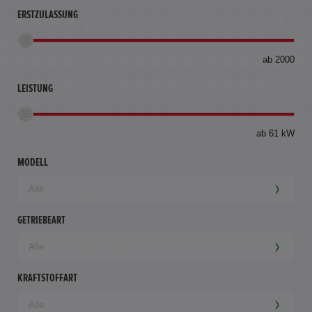
ERSTZULASSUNG
bis
ab 2000
360
km
LEISTUNG
ab 61 kW
MODELL
GETRIEBEART
KRAFTSTOFFART