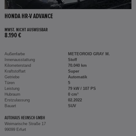
HONDA HR-V ADVANCE
MWST. NICHT AUSWEISBAR
8.190 €
Außenfarbe
METEOROID GRAY M.
Innenausstattung
Stoff
Kilometerstand
70.040 km
Kraftstoffart
Super
Getriebe
Automatik
Türen
5
Leistung
79 kW / 107 PS
Hubraum
0 cm³
Erstzulassung
02.2022
Bauart
SUV
AUTOHAUS HEUNSCH GMBH
Weimarische Straße 17
99099 Erfurt