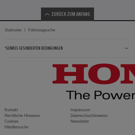
ZURÜCK ZUM ANFANG
Startseite
Fahrzeugsuche
*GEMÄSS GESONDERTEN BEDINGUNGEN
JAZZ HYBRID
JAZZ
CIVIC TYPE R
CIVIC HYBRID
CIVIC TOURER
CIVIC / CIVIC LIMOUSINE
Kontakt
Impressum
Rechtliche Hinweise
Datenschutzhinweise
INSIGHT
Cookies
Newsletter
Händlersuche
ACCORD