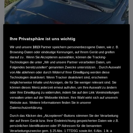
Ihre Privatsphäre ist uns wichtig
Wir und unsere
1013
Partner speichern personenbezogene Daten, wie z. B.
Browsing-Daten oder eindeutige Kennungen, auf Ihrem Gerät und greifen
darauf zu . Wenn Sie Akzeptieren auswählen, können die Tracking-
Technologien die unter „Wir und unsere Partner verarbeiten Daten, um
Folgendes bereitzustellen“ genannten Zwecke unterstützen. . Durch Auswahl
von Alle ablehnen oder durch Widerruf Ihrer Einwilligung werden diese
HONDA JAZZ 1.4 ES SPORT KLIMA, RADIOCD, LM-ALLWETTERRÄDER, PRIVACY
Technologien deaktiviert. Wenn Tracker deaktiviert sind, erscheinen
möglicherweise Inhalte und Anzeigen, die für Sie weniger relevant sind. Sie
können dieses Menü jederzeit erneut aufrufen, um Ihre Auswahl zu ändern
MWST. NICHT AUSWEISBAR
oder Ihre Einwilligung zu widerrufen, indem Sie auf den Link Voreinstellungen
3.900 €
verwalten unten auf der Webseite klicken. Ihre Wahl wirkt sich auf unsere/n
Website aus. Weitere Informationen finden Sie in unserer
Datenschutzerklärung.
Außenfarbe
crystal black pearl
Durch das Klicken des „Akzeptieren“-Buttons stimmen Sie der Verarbeitung
Kilometerstand
166.000 km
der auf Ihrem Gerät bzw. Ihrer Endeinrichtung gespeicherten Daten wie z.B.
persönlichen Identifikatoren oder IP-Adressen für die benannten
Kraftstoffart
Super
Verarbeitungszwecke gem. § 25 Abs. 1 TTDSG sowie Art. 6 Abs. 1 lit. a
Getriebe
Automatik