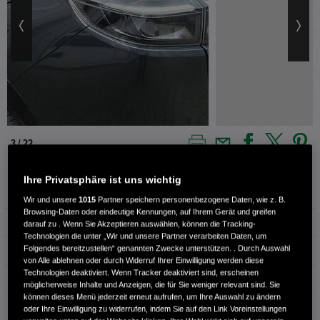
4 / 22
Ihre Privatsphäre ist uns wichtig
Außenfarbe
Meteoroid Grey
Wir und unsere
1015
Partner speichern personenbezogene Daten, wie z. B.
Browsing-Daten oder eindeutige Kennungen, auf Ihrem Gerät und greifen
Innenausstattung
Teilleder
darauf zu . Wenn Sie Akzeptieren auswählen, können die Tracking-
Technologien die unter „Wir und unsere Partner verarbeiten Daten, um
Folgendes bereitzustellen“ genannten Zwecke unterstützen. . Durch Auswahl
Kilometerstand
69.985 km
von Alle ablehnen oder durch Widerruf Ihrer Einwilligung werden diese
Technologien deaktiviert. Wenn Tracker deaktiviert sind, erscheinen
Kraftstoffart
Super
möglicherweise Inhalte und Anzeigen, die für Sie weniger relevant sind. Sie
können dieses Menü jederzeit erneut aufrufen, um Ihre Auswahl zu ändern
Getriebe
Automatik
oder Ihre Einwilligung zu widerrufen, indem Sie auf den Link Voreinstellungen