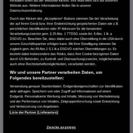
verwalten unten auf der Webseite klicken. Ihre Wahl wirkt sich auf unsere/n
Website aus. Weitere Informationen finden Sie in unserer
Türen
5
Datenschutzerklärung.
Leistung
96 kW / 131 PS
Durch das Klicken des „Akzeptieren“-Buttons stimmen Sie der Verarbeitung
der auf Ihrem Gerät bzw. Ihrer Endeinrichtung gespeicherten Daten wie z.B.
persönlichen Identifikatoren oder IP-Adressen für die benannten
Hubraum
0 cm³
Verarbeitungszwecke gem. § 25 Abs. 1 TTDSG sowie Art. 6 Abs. 1 lit. a
DSGVO zu. Beachten Sie, dass dabei auch eine Übermittlung in die USA durch
Erstzulassung
06.2022
unsere Geschäftspartner erfolgen kann. Mit Ihrer Einwilligung stimmen Sie
zugleich gem. Art.49 Abs.1 S.1 lit.a DSGVO solchen Übermittlungen zu. Es
besteht dabei insbesondere das Risiko, dass Ihre Cookie-bezogenen Daten
Bauart
SUV
durch US-Behörden, zu Kontroll- und Überwachungszwecke, möglicherweise
auch ohne Rechtsbehelfsmöglichkeiten, verarbeitet werden.
AUTO-JÄGER GMBH
Wir und unsere Partner verarbeiten Daten, um
Kettnitzmühle 22
Folgendes bereitzustellen:
92533 Wernberg-Köblitz
Verwendung genauer Standortdaten. Endgeräteeigenschaften zur Identifikation
RUFEN SIE UNS AN:
aktiv abfragen. Speichern von oder Zugriff auf Informationen auf einem
Endgerät. Personalisierte Werbung und Inhalte, Messung von Werbeleistung
09604-92090
und der Performance von Inhalten, Zielgruppenforschung sowie Entwicklung
und Verbesserung von Angeboten.
Liste der Partner (Lieferanten)
Route planen
Händlerbestand anzeigen
Zwecke anzeigen
Dealer Website anzeigen