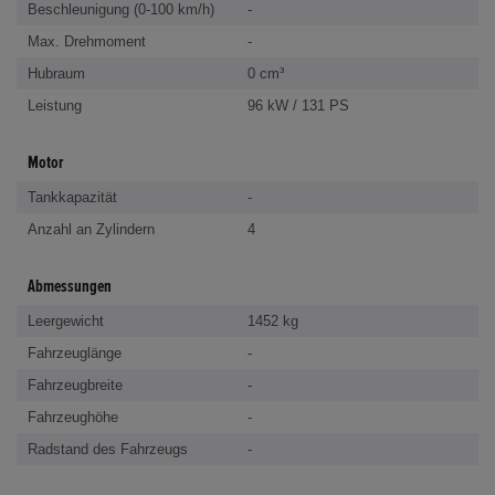
Beschleunigung (0-100 km/h)
-
Max. Drehmoment
-
Hubraum
0 cm³
Leistung
96 kW / 131 PS
Motor
Tankkapazität
-
Anzahl an Zylindern
4
Abmessungen
Leergewicht
1452 kg
Fahrzeuglänge
-
Fahrzeugbreite
-
Fahrzeughöhe
-
Radstand des Fahrzeugs
-