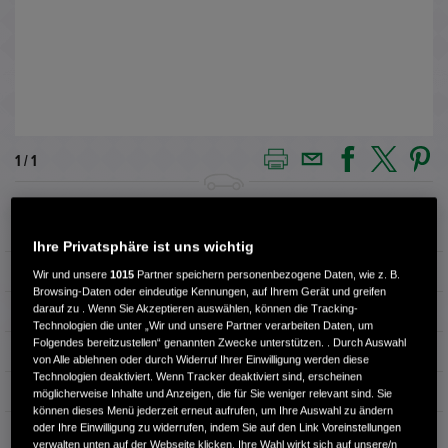
1 / 1
Außenfarbe
METEORID GRAY
Ihre Privatsphäre ist uns wichtig
Kilometerstand
12.844 km
Wir und unsere
1015
Partner speichern personenbezogene Daten, wie z. B.
Browsing-Daten oder eindeutige Kennungen, auf Ihrem Gerät und greifen
darauf zu . Wenn Sie Akzeptieren auswählen, können die Tracking-
Kraftstoffart
Benzin
Technologien die unter „Wir und unsere Partner verarbeiten Daten, um
Folgendes bereitzustellen“ genannten Zwecke unterstützen. . Durch Auswahl
Getriebe
Automatik
von Alle ablehnen oder durch Widerruf Ihrer Einwilligung werden diese
Technologien deaktiviert. Wenn Tracker deaktiviert sind, erscheinen
Türen
4
möglicherweise Inhalte und Anzeigen, die für Sie weniger relevant sind. Sie
können dieses Menü jederzeit erneut aufrufen, um Ihre Auswahl zu ändern
oder Ihre Einwilligung zu widerrufen, indem Sie auf den Link Voreinstellungen
Leistung
79 kW / 107 PS
verwalten unten auf der Webseite klicken. Ihre Wahl wirkt sich auf unsere/n