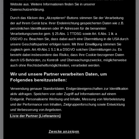
Website aus. Weitere Informationen finden Sie in unserer
Hubraum
1.498 cm³
Datenschutzerklärung.
Durch das Klicken des „Akzeptieren“-Buttons stimmen Sie der Verarbeitung
Erstzulassung
08.2024
der auf Ihrem Gerät bzw. Ihrer Endeinrichtung gespeicherten Daten wie z.B.
persönlichen Identifikatoren oder IP-Adressen für die benannten
Bauart
SUV
Verarbeitungszwecke gem. § 25 Abs. 1 TTDSG sowie Art. 6 Abs. 1 lit. a
DSGVO zu. Beachten Sie, dass dabei auch eine Übermittlung in die USA durch
Garantie
unsere Geschäftspartner erfolgen kann. Mit Ihrer Einwilligung stimmen Sie
zugleich gem. Art.49 Abs.1 S.1 lit.a DSGVO solchen Übermittlungen zu. Es
besteht dabei insbesondere das Risiko, dass Ihre Cookie-bezogenen Daten
durch US-Behörden, zu Kontroll- und Überwachungszwecke, möglicherweise
WILLI FLADUNG GMBH
auch ohne Rechtsbehelfsmöglichkeiten, verarbeitet werden.
Frankfurter Str. 109
Wir und unsere Partner verarbeiten Daten, um
63303 Dreieich-Sprendl.
Folgendes bereitzustellen:
RUFEN SIE UNS AN:
Verwendung genauer Standortdaten. Endgeräteeigenschaften zur Identifikation
06103/459150
aktiv abfragen. Speichern von oder Zugriff auf Informationen auf einem
Endgerät. Personalisierte Werbung und Inhalte, Messung von Werbeleistung
und der Performance von Inhalten, Zielgruppenforschung sowie Entwicklung
Route planen
und Verbesserung von Angeboten.
Liste der Partner (Lieferanten)
Händlerbestand anzeigen
Dealer Website anzeigen
Zwecke anzeigen
Händler kontaktieren