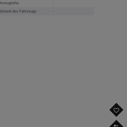
hrzeughöhe
-
dstand des Fahrzeugs
-
F
V