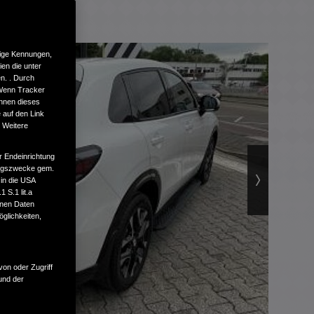
tige Kennungen,
en die unter
n. . Durch
 Wenn Tracker
önnen dieses
 auf den Link
. Weitere
r Endeinrichtung
tungszwecke gem.
 in die USA
 S.1 lit.a
enen Daten
glichkeiten,
von oder Zugriff
und der