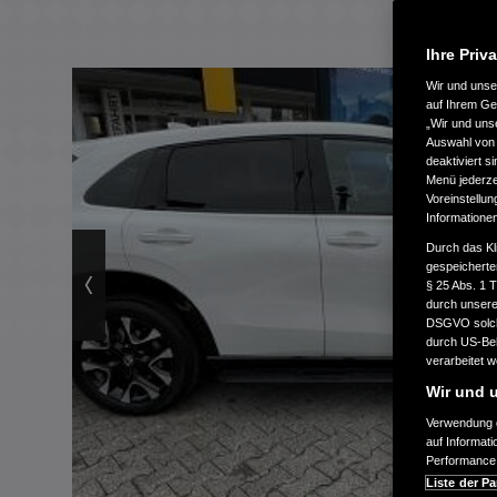
Ihre Priv
Wir und uns
auf Ihrem Ge
„Wir und uns
Auswahl von 
deaktiviert s
Menü jederzei
Voreinstellun
Informatione
Durch das Kl
gespeicherte
§ 25 Abs. 1 
durch unsere 
DSGVO solche
durch US-Beh
verarbeitet 
Wir und u
Verwendung g
auf Informat
Performance 
Liste der Pa