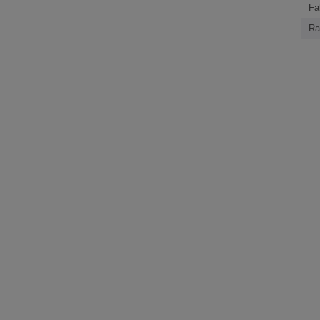
Fa
Ra