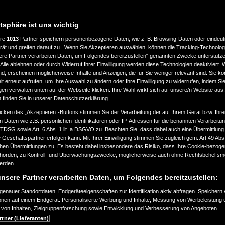
atsphäre ist uns wichtig
ere
1013
Partner speichern personenbezogene Daten, wie z. B. Browsing-Daten oder eindeu
rät und greifen darauf zu . Wenn Sie Akzeptieren auswählen, können die Tracking-Technologi
ere Partner verarbeiten Daten, um Folgendes bereitzustellen“ genannten Zwecke unterstütze
Alle ablehnen oder durch Widerruf Ihrer Einwilligung werden diese Technologien deaktiviert.
ind, erscheinen möglicherweise Inhalte und Anzeigen, die für Sie weniger relevant sind. Sie k
t erneut aufrufen, um Ihre Auswahl zu ändern oder Ihre Einwilligung zu widerrufen, indem Sie
gen verwalten unten auf der Webseite klicken. Ihre Wahl wirkt sich auf unsere/n Website aus
n finden Sie in unserer Datenschutzerklärung.
icken des „Akzeptieren“-Buttons stimmen Sie der Verarbeitung der auf Ihrem Gerät bzw. Ihre
n Daten wie z.B. persönlichen Identifikatoren oder IP-Adressen für die benannten Verarbei
TTDSG sowie Art. 6 Abs. 1 lit. a DSGVO zu. Beachten Sie, dass dabei auch eine Übermittlung
Geschäftspartner erfolgen kann. Mit Ihrer Einwilligung stimmen Sie zugleich gem. Art.49 Abs.1
n Übermittlungen zu. Es besteht dabei insbesondere das Risiko, dass Ihre Cookie-bezog
örden, zu Kontroll- und Überwachungszwecke, möglicherweise auch ohne Rechtsbehelfsmö
werden.
nsere Partner verarbeiten Daten, um Folgendes bereitzustellen:
enauer Standortdaten. Endgeräteeigenschaften zur Identifikation aktiv abfragen. Speichern 
ionen auf einem Endgerät. Personalisierte Werbung und Inhalte, Messung von Werbeleistung 
von Inhalten, Zielgruppenforschung sowie Entwicklung und Verbesserung von Angeboten.
rtner (Lieferanten)