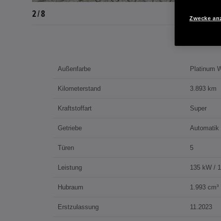
2 / 8
Zwecke an
Außenfarbe
Platinum W
Kilometerstand
3.893 km
Kraftstoffart
Super
Getriebe
Automatik
Türen
5
Leistung
135 kW / 
Hubraum
1.993 cm³
Erstzulassung
11.2023