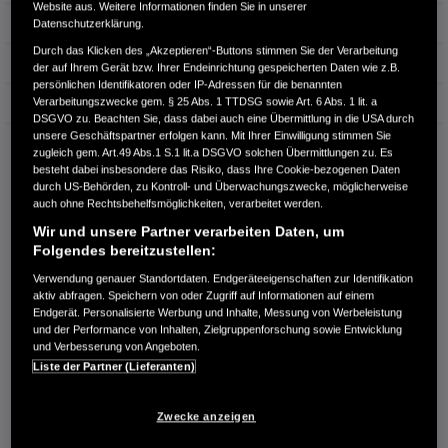
Website aus. Weitere Informationen finden Sie in unserer
Hubraum
1.498 cm³
Datenschutzerklärung.
Durch das Klicken des „Akzeptieren“-Buttons stimmen Sie der Verarbeitung
Erstzulassung
02.2022
der auf Ihrem Gerät bzw. Ihrer Endeinrichtung gespeicherten Daten wie z.B.
persönlichen Identifikatoren oder IP-Adressen für die benannten
Verarbeitungszwecke gem. § 25 Abs. 1 TTDSG sowie Art. 6 Abs. 1 lit. a
Bauart
SUV
DSGVO zu. Beachten Sie, dass dabei auch eine Übermittlung in die USA durch
unsere Geschäftspartner erfolgen kann. Mit Ihrer Einwilligung stimmen Sie
AUTOHAUS GÖPEL GMBH
zugleich gem. Art.49 Abs.1 S.1 lit.a DSGVO solchen Übermittlungen zu. Es
Halberstädter Straße 170
besteht dabei insbesondere das Risiko, dass Ihre Cookie-bezogenen Daten
39112 Magdeburg
durch US-Behörden, zu Kontroll- und Überwachungszwecke, möglicherweise
auch ohne Rechtsbehelfsmöglichkeiten, verarbeitet werden.
RUFEN SIE UNS AN:
Wir und unsere Partner verarbeiten Daten, um
+49 (0) 391/ 60 87 60
Folgendes bereitzustellen:
Verwendung genauer Standortdaten. Endgeräteeigenschaften zur Identifikation
aktiv abfragen. Speichern von oder Zugriff auf Informationen auf einem
Route planen
Endgerät. Personalisierte Werbung und Inhalte, Messung von Werbeleistung
Händlerbestand anzeigen
und der Performance von Inhalten, Zielgruppenforschung sowie Entwicklung
und Verbesserung von Angeboten.
Dealer Website anzeigen
Liste der Partner (Lieferanten)
Händler kontaktieren
Zwecke anzeigen
E-MAIL-ANFRAGE