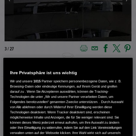
3 / 27
Außenfarbe
CRYSTAL BLACK P.
Ihre Privatsphäre ist uns wichtig
Wir und unsere
1015
Partner speichern personenbezogene Daten, wie z. B.
Kilometerstand
87.000 km
Browsing-Daten oder eindeutige Kennungen, auf Ihrem Gerät und greifen
darauf zu . Wenn Sie Akzeptieren auswählen, können die Tracking-
Kraftstoffart
Benzin
Technologien die unter „Wir und unsere Partner verarbeiten Daten, um
Folgendes bereitzustellen“ genannten Zwecke unterstützen. . Durch Auswahl
Getriebe
Automatik
von Alle ablehnen oder durch Widerruf Ihrer Einwilligung werden diese
Technologien deaktiviert. Wenn Tracker deaktiviert sind, erscheinen
möglicherweise Inhalte und Anzeigen, die für Sie weniger relevant sind. Sie
Türen
4
können dieses Menü jederzeit erneut aufrufen, um Ihre Auswahl zu ändern
oder Ihre Einwilligung zu widerrufen, indem Sie auf den Link Voreinstellungen
Leistung
96 kW / 131 PS
verwalten unten auf der Webseite klicken. Ihre Wahl wirkt sich auf unsere/n