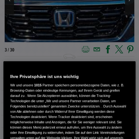
3 / 30
Außenfarbe
CANYON RIVER BLUE
Ihre Privatsphäre ist uns wichtig
Kilometerstand
48.600 km
Wir und unsere
1015
Partner speichern personenbezogene Daten, wie z. B.
Browsing-Daten oder eindeutige Kennungen, auf Ihrem Gerät und greifen
darauf zu . Wenn Sie Akzeptieren auswählen, können die Tracking-
Kraftstoffart
Benzin
Technologien die unter „Wir und unsere Partner verarbeiten Daten, um
Folgendes bereitzustellen“ genannten Zwecke unterstützen. . Durch Auswahl
Getriebe
Automatik
von Alle ablehnen oder durch Widerruf Ihrer Einwilligung werden diese
Technologien deaktiviert. Wenn Tracker deaktiviert sind, erscheinen
Türen
4
möglicherweise Inhalte und Anzeigen, die für Sie weniger relevant sind. Sie
können dieses Menü jederzeit erneut aufrufen, um Ihre Auswahl zu ändern
oder Ihre Einwilligung zu widerrufen, indem Sie auf den Link Voreinstellungen
Leistung
135 kW / 184 PS
verwalten unten auf der Webseite klicken. Ihre Wahl wirkt sich auf unsere/n