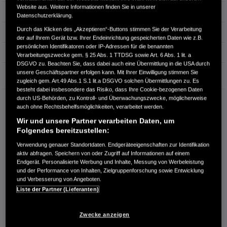
Website aus. Weitere Informationen finden Sie in unserer
Hubraum
1.993 cm³
Datenschutzerklärung.
Durch das Klicken des „Akzeptieren“-Buttons stimmen Sie der Verarbeitung
Erstzulassung
08.2023
der auf Ihrem Gerät bzw. Ihrer Endeinrichtung gespeicherten Daten wie z.B.
persönlichen Identifikatoren oder IP-Adressen für die benannten
Bauart
SUV
Verarbeitungszwecke gem. § 25 Abs. 1 TTDSG sowie Art. 6 Abs. 1 lit. a
DSGVO zu. Beachten Sie, dass dabei auch eine Übermittlung in die USA durch
Garantie
unsere Geschäftspartner erfolgen kann. Mit Ihrer Einwilligung stimmen Sie
zugleich gem. Art.49 Abs.1 S.1 lit.a DSGVO solchen Übermittlungen zu. Es
besteht dabei insbesondere das Risiko, dass Ihre Cookie-bezogenen Daten
durch US-Behörden, zu Kontroll- und Überwachungszwecke, möglicherweise
HONDA CENTER GMBH
auch ohne Rechtsbehelfsmöglichkeiten, verarbeitet werden.
Richard Lehmann Str. 119
Wir und unsere Partner verarbeiten Daten, um
04103 Leipzig
Folgendes bereitzustellen:
RUFEN SIE UNS AN:
Verwendung genauer Standortdaten. Endgeräteeigenschaften zur Identifikation
0341 - 600 77 0
aktiv abfragen. Speichern von oder Zugriff auf Informationen auf einem
Endgerät. Personalisierte Werbung und Inhalte, Messung von Werbeleistung
und der Performance von Inhalten, Zielgruppenforschung sowie Entwicklung
Route planen
und Verbesserung von Angeboten.
Liste der Partner (Lieferanten)
Händlerbestand anzeigen
Dealer Website anzeigen
Zwecke anzeigen
Händler kontaktieren