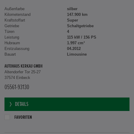
Außenfarbe
silber
Kilometerstand
147.900 km
Kraftstoffart
Super
Getriebe
Schaltgetriebe
Türen
4
Leistung
115 kW / 156 PS
Hubraum
1.997 cm³
Erstzulassung
04.2012
Bauart
Limousine
AUTOHAUS KERKAU GMBH
Altendorfer Tor 25-27
37574 Einbeck
05561-93130
DETAILS
FAVORITEN