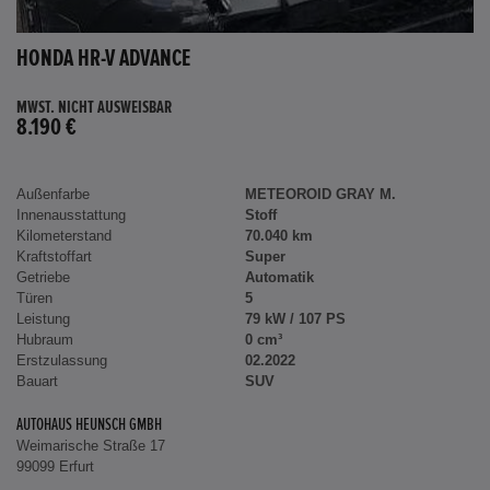
HONDA HR-V ADVANCE
MWST. NICHT AUSWEISBAR
8.190 €
Außenfarbe
METEOROID GRAY M.
Innenausstattung
Stoff
Kilometerstand
70.040 km
Kraftstoffart
Super
Getriebe
Automatik
Türen
5
Leistung
79 kW / 107 PS
Hubraum
0 cm³
Erstzulassung
02.2022
Bauart
SUV
AUTOHAUS HEUNSCH GMBH
Weimarische Straße 17
99099 Erfurt