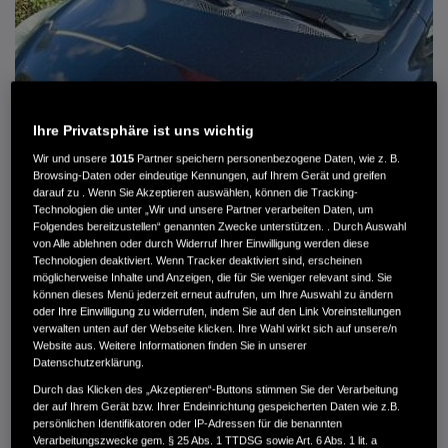
Ihre Privatsphäre ist uns wichtig
Wir und unsere
1015
Partner speichern personenbezogene Daten, wie z. B.
Browsing-Daten oder eindeutige Kennungen, auf Ihrem Gerät und greifen
darauf zu . Wenn Sie Akzeptieren auswählen, können die Tracking-
Technologien die unter „Wir und unsere Partner verarbeiten Daten, um
Folgendes bereitzustellen“ genannten Zwecke unterstützen. . Durch Auswahl
von Alle ablehnen oder durch Widerruf Ihrer Einwilligung werden diese
HONDA JAZZ 1.4 ES SPORT KLIMA, RADIOCD, LM-ALLWETTERRÄDER, PRIVACY
Technologien deaktiviert. Wenn Tracker deaktiviert sind, erscheinen
möglicherweise Inhalte und Anzeigen, die für Sie weniger relevant sind. Sie
können dieses Menü jederzeit erneut aufrufen, um Ihre Auswahl zu ändern
MWST. NICHT AUSWEISBAR
oder Ihre Einwilligung zu widerrufen, indem Sie auf den Link Voreinstellungen
3.900 €
verwalten unten auf der Webseite klicken. Ihre Wahl wirkt sich auf unsere/n
Website aus. Weitere Informationen finden Sie in unserer
Datenschutzerklärung.
Außenfarbe
crystal black pearl
Durch das Klicken des „Akzeptieren“-Buttons stimmen Sie der Verarbeitung
Kilometerstand
166.000 km
der auf Ihrem Gerät bzw. Ihrer Endeinrichtung gespeicherten Daten wie z.B.
persönlichen Identifikatoren oder IP-Adressen für die benannten
Kraftstoffart
Super
Verarbeitungszwecke gem. § 25 Abs. 1 TTDSG sowie Art. 6 Abs. 1 lit. a
Getriebe
Automatik