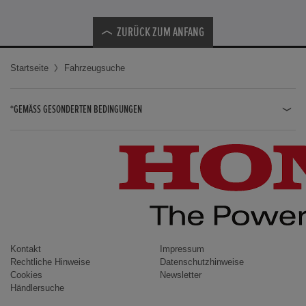
ZURÜCK ZUM ANFANG
Startseite
Fahrzeugsuche
*GEMÄSS GESONDERTEN BEDINGUNGEN
JAZZ HYBRID
JAZZ
CIVIC TYPE R
CIVIC HYBRID
CIVIC TOURER
CIVIC / CIVIC LIMOUSINE
Kontakt
Impressum
Rechtliche Hinweise
Datenschutzhinweise
INSIGHT
Cookies
Newsletter
Händlersuche
ACCORD