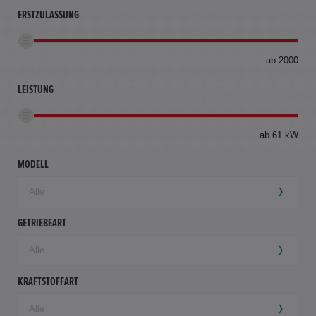
ERSTZULASSUNG
bis
ab 2000
360
km
LEISTUNG
ab 61 kW
MODELL
GETRIEBEART
KRAFTSTOFFART