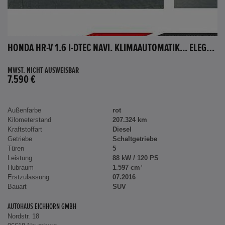
HONDA HR-V 1.6 I-DTEC NAVI. KLIMAAUTOMATIK... ELEGANCE
MWST. NICHT AUSWEISBAR
7.590 €
Außenfarbe
rot
Kilometerstand
207.324 km
Kraftstoffart
Diesel
Getriebe
Schaltgetriebe
Türen
5
Leistung
88 kW / 120 PS
Hubraum
1.597 cm³
Erstzulassung
07.2016
Bauart
SUV
AUTOHAUS EICHHORN GMBH
Nordstr. 18