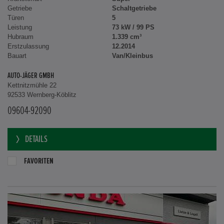
Getriebe
Schaltgetriebe
Türen
5
Leistung
73 kW / 99 PS
Hubraum
1.339 cm³
Erstzulassung
12.2014
Bauart
Van/Kleinbus
AUTO-JÄGER GMBH
Kettnitzmühle 22
92533 Wernberg-Köblitz
09604-92090
DETAILS
FAVORITEN