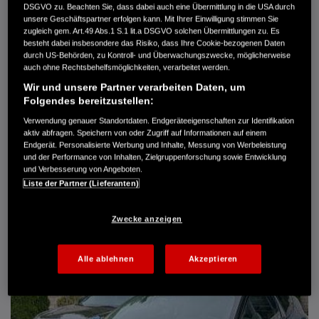
DSGVO zu. Beachten Sie, dass dabei auch eine Übermittlung in die USA durch
Türen
5
unsere Geschäftspartner erfolgen kann. Mit Ihrer Einwilligung stimmen Sie
Leistung
61 kW / 83 PS
zugleich gem. Art.49 Abs.1 S.1 lit.a DSGVO solchen Übermittlungen zu. Es
Hubraum
1.339 cm³
besteht dabei insbesondere das Risiko, dass Ihre Cookie-bezogenen Daten
Erstzulassung
10.2007
durch US-Behörden, zu Kontroll- und Überwachungszwecke, möglicherweise
Bauart
Limousine
auch ohne Rechtsbehelfsmöglichkeiten, verarbeitet werden.
Wir und unsere Partner verarbeiten Daten, um
AUTO HARKE GMBH
Folgendes bereitzustellen:
Randersweide 59-63
21035 Hamburg
Verwendung genauer Standortdaten. Endgeräteeigenschaften zur Identifikation
aktiv abfragen. Speichern von oder Zugriff auf Informationen auf einem
+49 40 735 935 0
Endgerät. Personalisierte Werbung und Inhalte, Messung von Werbeleistung
und der Performance von Inhalten, Zielgruppenforschung sowie Entwicklung
und Verbesserung von Angeboten.
DETAILS
Liste der Partner (Lieferanten)
FAVORITEN
Zwecke anzeigen
Alle ablehnen
Akzeptieren