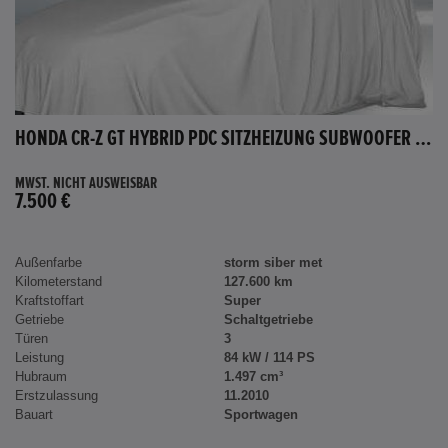
HONDA CR-Z GT HYBRID PDC SITZHEIZUNG SUBWOOFER BLUETOOTH
MWST. NICHT AUSWEISBAR
7.500 €
Außenfarbe
storm siber met
Kilometerstand
127.600 km
Kraftstoffart
Super
Getriebe
Schaltgetriebe
Türen
3
Leistung
84 kW / 114 PS
Hubraum
1.497 cm³
Erstzulassung
11.2010
Bauart
Sportwagen