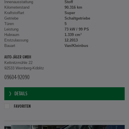
Innenausstattung
Stoff
Kilometerstand
90.316 km
Kraftstoffart
Super
Getriebe
Schaltgetriebe
Türen
5
Leistung
73 kW / 99 PS
Hubraum
1.339 cm³
Erstzulassung
12.2013
Bauart
Van/Kleinbus
AUTO-JÄGER GMBH
Kettnitzmühle 22
92533 Wernberg-Köblitz
09604-92090
DETAILS
FAVORITEN