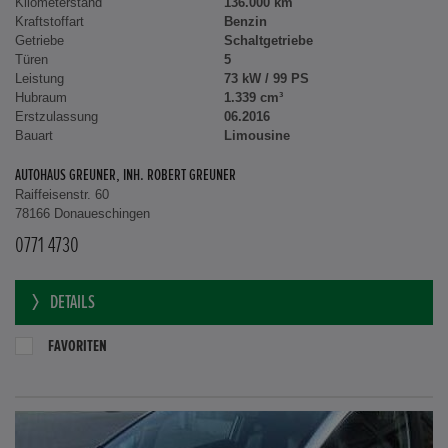
Kilometerstand
136.000 km
Kraftstoffart
Benzin
Getriebe
Schaltgetriebe
Türen
5
Leistung
73 kW / 99 PS
Hubraum
1.339 cm³
Erstzulassung
06.2016
Bauart
Limousine
AUTOHAUS GREUNER, INH. ROBERT GREUNER
Raiffeisenstr. 60
78166 Donaueschingen
0771 4730
DETAILS
FAVORITEN