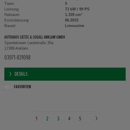
Türen
5
Leistung
73 kW / 99 PS
Hubraum
1.339 cm³
Erstzulassung
06.2015
Bauart
Limousine
AUTOHAUS LIETZE & LOGALL ANKLAM GMBH
Spantekower Landstraße 35a
17389 Anklam
03971-831098
DETAILS
FAVORITEN
1
2
3
4
5