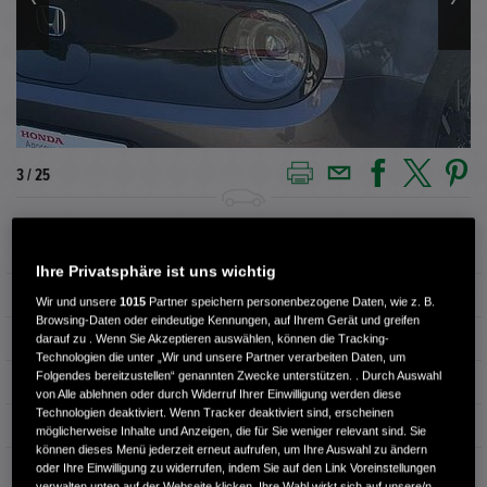
3 / 25
Außenfarbe
MODERN STEEL M.
Ihre Privatsphäre ist uns wichtig
Innenausstattung
Stoff
Wir und unsere
1015
Partner speichern personenbezogene Daten, wie z. B.
Browsing-Daten oder eindeutige Kennungen, auf Ihrem Gerät und greifen
Kilometerstand
46.300 km
darauf zu . Wenn Sie Akzeptieren auswählen, können die Tracking-
Technologien die unter „Wir und unsere Partner verarbeiten Daten, um
Folgendes bereitzustellen“ genannten Zwecke unterstützen. . Durch Auswahl
Kraftstoffart
Elektro
von Alle ablehnen oder durch Widerruf Ihrer Einwilligung werden diese
Technologien deaktiviert. Wenn Tracker deaktiviert sind, erscheinen
Getriebe
Automatik
möglicherweise Inhalte und Anzeigen, die für Sie weniger relevant sind. Sie
können dieses Menü jederzeit erneut aufrufen, um Ihre Auswahl zu ändern
Türen
5
oder Ihre Einwilligung zu widerrufen, indem Sie auf den Link Voreinstellungen
verwalten unten auf der Webseite klicken. Ihre Wahl wirkt sich auf unsere/n