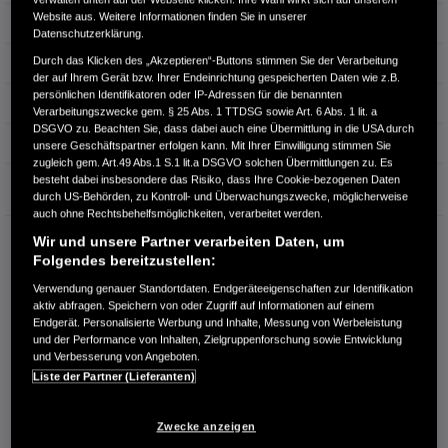
Website aus. Weitere Informationen finden Sie in unserer
Leistung
113 kW / 154 PS
Datenschutzerklärung.
Durch das Klicken des „Akzeptieren“-Buttons stimmen Sie der Verarbeitung
Hubraum
0 cm³
der auf Ihrem Gerät bzw. Ihrer Endeinrichtung gespeicherten Daten wie z.B.
persönlichen Identifikatoren oder IP-Adressen für die benannten
Erstzulassung
04.2022
Verarbeitungszwecke gem. § 25 Abs. 1 TTDSG sowie Art. 6 Abs. 1 lit. a
DSGVO zu. Beachten Sie, dass dabei auch eine Übermittlung in die USA durch
Bauart
Kompakt
unsere Geschäftspartner erfolgen kann. Mit Ihrer Einwilligung stimmen Sie
zugleich gem. Art.49 Abs.1 S.1 lit.a DSGVO solchen Übermittlungen zu. Es
besteht dabei insbesondere das Risiko, dass Ihre Cookie-bezogenen Daten
Garantie
durch US-Behörden, zu Kontroll- und Überwachungszwecke, möglicherweise
auch ohne Rechtsbehelfsmöglichkeiten, verarbeitet werden.
AUTOHAUS KIRSCH
Wir und unsere Partner verarbeiten Daten, um
Horstring 4
Folgendes bereitzustellen:
76829 Landau/Pfalz
Verwendung genauer Standortdaten. Endgeräteeigenschaften zur Identifikation
aktiv abfragen. Speichern von oder Zugriff auf Informationen auf einem
RUFEN SIE UNS AN:
Endgerät. Personalisierte Werbung und Inhalte, Messung von Werbeleistung
06341-50916
und der Performance von Inhalten, Zielgruppenforschung sowie Entwicklung
und Verbesserung von Angeboten.
Liste der Partner (Lieferanten)
Route planen
Händlerbestand anzeigen
Zwecke anzeigen
Dealer Website anzeigen