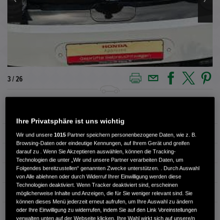
3 / 26
Außenfarbe
PLATINUM WHITE
Ihre Privatsphäre ist uns wichtig
Kilometerstand
51.040 km
Wir und unsere
1015
Partner speichern personenbezogene Daten, wie z. B.
Browsing-Daten oder eindeutige Kennungen, auf Ihrem Gerät und greifen
darauf zu . Wenn Sie Akzeptieren auswählen, können die Tracking-
Kraftstoffart
Elektro
Technologien die unter „Wir und unsere Partner verarbeiten Daten, um
Folgendes bereitzustellen“ genannten Zwecke unterstützen. . Durch Auswahl
Getriebe
Automatik
von Alle ablehnen oder durch Widerruf Ihrer Einwilligung werden diese
Technologien deaktiviert. Wenn Tracker deaktiviert sind, erscheinen
Türen
4
möglicherweise Inhalte und Anzeigen, die für Sie weniger relevant sind. Sie
können dieses Menü jederzeit erneut aufrufen, um Ihre Auswahl zu ändern
oder Ihre Einwilligung zu widerrufen, indem Sie auf den Link Voreinstellungen
Leistung
113 kW / 154 PS
verwalten unten auf der Webseite klicken. Ihre Wahl wirkt sich auf unsere/n