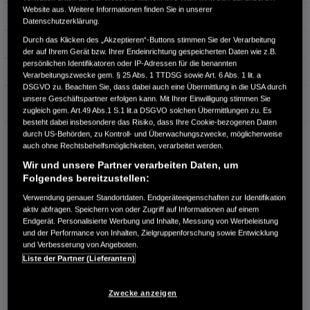
Website aus. Weitere Informationen finden Sie in unserer
Hubraum
0 cm³
Datenschutzerklärung.
Durch das Klicken des „Akzeptieren“-Buttons stimmen Sie der Verarbeitung
Erstzulassung
12.2021
der auf Ihrem Gerät bzw. Ihrer Endeinrichtung gespeicherten Daten wie z.B.
persönlichen Identifikatoren oder IP-Adressen für die benannten
Bauart
Kleinwagen
Verarbeitungszwecke gem. § 25 Abs. 1 TTDSG sowie Art. 6 Abs. 1 lit. a
DSGVO zu. Beachten Sie, dass dabei auch eine Übermittlung in die USA durch
Garantie
unsere Geschäftspartner erfolgen kann. Mit Ihrer Einwilligung stimmen Sie
zugleich gem. Art.49 Abs.1 S.1 lit.a DSGVO solchen Übermittlungen zu. Es
besteht dabei insbesondere das Risiko, dass Ihre Cookie-bezogenen Daten
durch US-Behörden, zu Kontroll- und Überwachungszwecke, möglicherweise
HONDA CENTER GMBH
auch ohne Rechtsbehelfsmöglichkeiten, verarbeitet werden.
Richard Lehmann Str. 119
Wir und unsere Partner verarbeiten Daten, um
04103 Leipzig
Folgendes bereitzustellen:
RUFEN SIE UNS AN:
Verwendung genauer Standortdaten. Endgeräteeigenschaften zur Identifikation
0341 - 600 77 0
aktiv abfragen. Speichern von oder Zugriff auf Informationen auf einem
Endgerät. Personalisierte Werbung und Inhalte, Messung von Werbeleistung
und der Performance von Inhalten, Zielgruppenforschung sowie Entwicklung
Route planen
und Verbesserung von Angeboten.
Liste der Partner (Lieferanten)
Händlerbestand anzeigen
Dealer Website anzeigen
Zwecke anzeigen
Händler kontaktieren