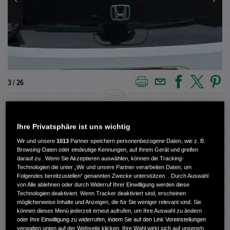
3 / 26
Außenfarbe
PLATINUM WHITE
Ihre Privatsphäre ist uns wichtig
Kilometerstand
53.695 km
Wir und unsere
1013
Partner speichern personenbezogene Daten, wie z. B.
Browsing-Daten oder eindeutige Kennungen, auf Ihrem Gerät und greifen
darauf zu . Wenn Sie Akzeptieren auswählen, können die Tracking-
Kraftstoffart
Elektro
Technologien die unter „Wir und unsere Partner verarbeiten Daten, um
Folgendes bereitzustellen“ genannten Zwecke unterstützen. . Durch Auswahl
Getriebe
Automatik
von Alle ablehnen oder durch Widerruf Ihrer Einwilligung werden diese
Technologien deaktiviert. Wenn Tracker deaktiviert sind, erscheinen
Türen
4
möglicherweise Inhalte und Anzeigen, die für Sie weniger relevant sind. Sie
können dieses Menü jederzeit erneut aufrufen, um Ihre Auswahl zu ändern
oder Ihre Einwilligung zu widerrufen, indem Sie auf den Link Voreinstellungen
Leistung
113 kW / 154 PS
verwalten unten auf der Webseite klicken. Ihre Wahl wirkt sich auf unsere/n