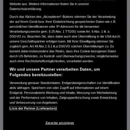
Website aus. Weitere Informationen finden Sie in unserer
Hubraum
0 cm³
Datenschutzerklärung.
Durch das Klicken des „Akzeptieren“-Buttons stimmen Sie der Verarbeitung
Erstzulassung
12.2021
der auf Ihrem Gerät bzw. Ihrer Endeinrichtung gespeicherten Daten wie z.B.
persönlichen Identifikatoren oder IP-Adressen für die benannten
Bauart
Kleinwagen
Verarbeitungszwecke gem. § 25 Abs. 1 TTDSG sowie Art. 6 Abs. 1 lit. a
DSGVO zu. Beachten Sie, dass dabei auch eine Übermittlung in die USA durch
Garantie
unsere Geschäftspartner erfolgen kann. Mit Ihrer Einwilligung stimmen Sie
zugleich gem. Art.49 Abs.1 S.1 lit.a DSGVO solchen Übermittlungen zu. Es
besteht dabei insbesondere das Risiko, dass Ihre Cookie-bezogenen Daten
durch US-Behörden, zu Kontroll- und Überwachungszwecke, möglicherweise
HONDA CENTER GMBH
auch ohne Rechtsbehelfsmöglichkeiten, verarbeitet werden.
Richard Lehmann Str. 119
Wir und unsere Partner verarbeiten Daten, um
04103 Leipzig
Folgendes bereitzustellen:
RUFEN SIE UNS AN:
Verwendung genauer Standortdaten. Endgeräteeigenschaften zur Identifikation
0341 - 600 77 0
aktiv abfragen. Speichern von oder Zugriff auf Informationen auf einem
Endgerät. Personalisierte Werbung und Inhalte, Messung von Werbeleistung
und der Performance von Inhalten, Zielgruppenforschung sowie Entwicklung
Route planen
und Verbesserung von Angeboten.
Liste der Partner (Lieferanten)
Händlerbestand anzeigen
Dealer Website anzeigen
Zwecke anzeigen
Händler kontaktieren