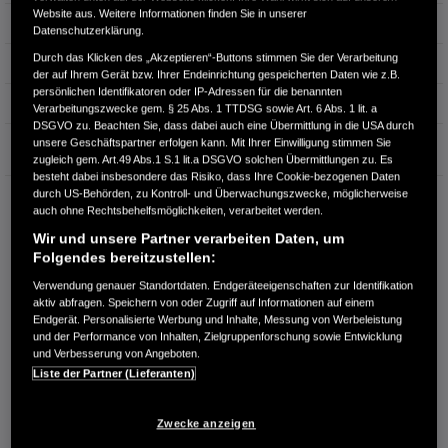
Website aus. Weitere Informationen finden Sie in unserer
Hubraum
0 cm³
Datenschutzerklärung.
Durch das Klicken des „Akzeptieren“-Buttons stimmen Sie der Verarbeitung
Erstzulassung
12.2022
der auf Ihrem Gerät bzw. Ihrer Endeinrichtung gespeicherten Daten wie z.B.
persönlichen Identifikatoren oder IP-Adressen für die benannten
Bauart
Kleinwagen
Verarbeitungszwecke gem. § 25 Abs. 1 TTDSG sowie Art. 6 Abs. 1 lit. a
DSGVO zu. Beachten Sie, dass dabei auch eine Übermittlung in die USA durch
Garantie
unsere Geschäftspartner erfolgen kann. Mit Ihrer Einwilligung stimmen Sie
zugleich gem. Art.49 Abs.1 S.1 lit.a DSGVO solchen Übermittlungen zu. Es
besteht dabei insbesondere das Risiko, dass Ihre Cookie-bezogenen Daten
durch US-Behörden, zu Kontroll- und Überwachungszwecke, möglicherweise
HONDA CENTER GMBH
auch ohne Rechtsbehelfsmöglichkeiten, verarbeitet werden.
Richard Lehmann Str. 119
Wir und unsere Partner verarbeiten Daten, um
04103 Leipzig
Folgendes bereitzustellen:
RUFEN SIE UNS AN:
Verwendung genauer Standortdaten. Endgeräteeigenschaften zur Identifikation
0341 - 600 77 0
aktiv abfragen. Speichern von oder Zugriff auf Informationen auf einem
Endgerät. Personalisierte Werbung und Inhalte, Messung von Werbeleistung
und der Performance von Inhalten, Zielgruppenforschung sowie Entwicklung
Route planen
und Verbesserung von Angeboten.
Liste der Partner (Lieferanten)
Händlerbestand anzeigen
Dealer Website anzeigen
Zwecke anzeigen
Händler kontaktieren