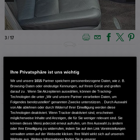
3 / 17
Außenfarbe
Crystal Black P.
Ihre Privatsphäre ist uns wichtig
Kilometerstand
72.400 km
Wir und unsere
1015
Partner speichern personenbezogene Daten, wie z. B.
Kraftstoffart
Benzin
Browsing-Daten oder eindeutige Kennungen, auf Ihrem Gerät und greifen
darauf zu . Wenn Sie Akzeptieren auswählen, können die Tracking-
Technologien die unter „Wir und unsere Partner verarbeiten Daten, um
Getriebe
Automatik
Folgendes bereitzustellen“ genannten Zwecke unterstützen. . Durch Auswahl
von Alle ablehnen oder durch Widerruf Ihrer Einwilligung werden diese
Türen
4
Technologien deaktiviert. Wenn Tracker deaktiviert sind, erscheinen
möglicherweise Inhalte und Anzeigen, die für Sie weniger relevant sind. Sie
Leistung
217 kW / 295 PS
können dieses Menü jederzeit erneut aufrufen, um Ihre Auswahl zu ändern
oder Ihre Einwilligung zu widerrufen, indem Sie auf den Link Voreinstellungen
verwalten unten auf der Webseite klicken. Ihre Wahl wirkt sich auf unsere/n
Hubraum
3.664 cm³
Website aus. Weitere Informationen finden Sie in unserer