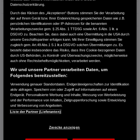
Datenschutzerklärung.
Erstzulassung
01.2011
Durch das Klicken des „Akzeptieren“-Buttons stimmen Sie der Verarbeitung
der auf Ihrem Gerät bzw. Ihrer Endeinrichtung gespeicherten Daten wie z.B.
Bauart
Limousine
persönlichen Identifikatoren oder IP-Adressen für die benannten
Verarbeitungszwecke gem. § 25 Abs. 1 TTDSG sowie Art. 6 Abs. 1 lit. a
AUTOHAUS GÜNTHER WAGNER
DSGVO zu. Beachten Sie, dass dabei auch eine Übermittlung in die USA durch
unsere Geschäftspartner erfolgen kann. Mit Ihrer Einwilligung stimmen Sie
Großmattstr. 1
zugleich gem. Art.49 Abs.1 S.1 lit.a DSGVO solchen Übermittlungen zu. Es
79618 Rheinfelden/Baden
besteht dabei insbesondere das Risiko, dass Ihre Cookie-bezogenen Daten
durch US-Behörden, zu Kontroll- und Überwachungszwecke, möglicherweise
RUFEN SIE UNS AN:
auch ohne Rechtsbehelfsmöglichkeiten, verarbeitet werden.
07623/8668
Wir und unsere Partner verarbeiten Daten, um
Folgendes bereitzustellen:
Route planen
Verwendung genauer Standortdaten. Endgeräteeigenschaften zur Identifikation
Händlerbestand anzeigen
aktiv abfragen. Speichern von oder Zugriff auf Informationen auf einem
Endgerät. Personalisierte Werbung und Inhalte, Messung von Werbeleistung
Dealer Website anzeigen
und der Performance von Inhalten, Zielgruppenforschung sowie Entwicklung
Händler kontaktieren
und Verbesserung von Angeboten.
Liste der Partner (Lieferanten)
E-MAIL-ANFRAGE
Zwecke anzeigen
PROBEFAHRT VEREINBAREN