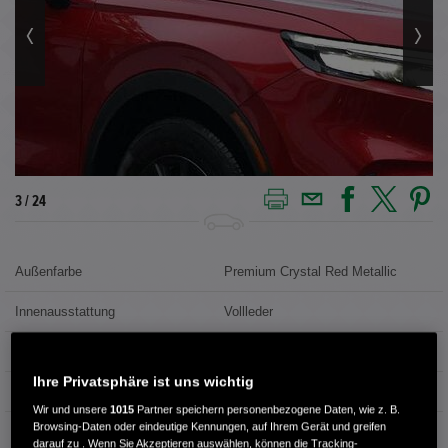
4 / 24
Außenfarbe
Premium Crystal Red Metallic
Innenausstattung
Vollleder
Kilometerstand
1.600 km
Ihre Privatsphäre ist uns wichtig
Kraftstoffart
Benzin
Wir und unsere
1015
Partner speichern personenbezogene Daten, wie z. B.
Browsing-Daten oder eindeutige Kennungen, auf Ihrem Gerät und greifen
Getriebe
Automatik
darauf zu . Wenn Sie Akzeptieren auswählen, können die Tracking-