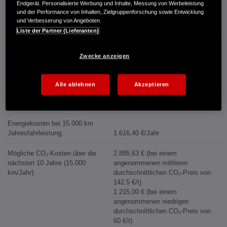
Endgerät. Personalisierte Werbung und Inhalte, Messung von Werbeleistung
Information über den
und der Performance von Inhalten, Zielgruppenforschung sowie Entwicklung
Energieverbrauch und die CO₂-
und Verbesserung von Angeboten.
Emissionen des neuen PKW
Liste der Partner (Lieferanten)
Kraftstoffverbrauch:
6,0 l/100km (kombiniert)
4,9 l/100km (Innenstadt)
Zwecke anzeigen
4,9 l/100km (Stadtrand)
5,3 l/100km (Landstraße)
7,5 l/100km (Autobahn)
Alle ablehnen
Akzeptieren
Kraftstoffpreis:
1,744 €/l (Jahresdurchschnitt 2025)
Energiekosten bei 15.000 km
Jahresfahrleistung:
1.616,40 €/Jahr
Mögliche CO₂-Kosten über die
2.885,63 € (bei einem
nächsten 10 Jahre (15.000
angenommenen mittleren
km/Jahr):
durchschnittlichen CO₂-Preis von
142.5 €/t)
1.215,00 € (bei einem
angenommenen niedrigen
durchschnittlichen CO₂-Preis von
60 €/t)