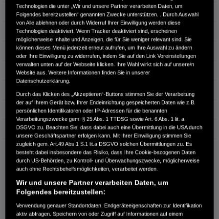
Technologien die unter „Wir und unsere Partner verarbeiten Daten, um
Türen
5
Folgendes bereitzustellen“ genannten Zwecke unterstützen. . Durch Auswahl
von Alle ablehnen oder durch Widerruf Ihrer Einwilligung werden diese
Leistung
135 kW / 184 PS
Technologien deaktiviert. Wenn Tracker deaktiviert sind, erscheinen
möglicherweise Inhalte und Anzeigen, die für Sie weniger relevant sind. Sie
können dieses Menü jederzeit erneut aufrufen, um Ihre Auswahl zu ändern
Hubraum
1.993 cm³
oder Ihre Einwilligung zu widerrufen, indem Sie auf den Link Voreinstellungen
verwalten unten auf der Webseite klicken. Ihre Wahl wirkt sich auf unsere/n
Erstzulassung
02.2026
Website aus. Weitere Informationen finden Sie in unserer
Datenschutzerklärung.
Bauart
SUV
Durch das Klicken des „Akzeptieren“-Buttons stimmen Sie der Verarbeitung
der auf Ihrem Gerät bzw. Ihrer Endeinrichtung gespeicherten Daten wie z.B.
Energieverbrauch kombiniert:
6,0 l/100km
persönlichen Identifikatoren oder IP-Adressen für die benannten
Verarbeitungszwecke gem. § 25 Abs. 1 TTDSG sowie Art. 6 Abs. 1 lit. a
DSGVO zu. Beachten Sie, dass dabei auch eine Übermittlung in die USA durch
CO₂-Emissionen kombiniert:
135 g/km
unsere Geschäftspartner erfolgen kann. Mit Ihrer Einwilligung stimmen Sie
zugleich gem. Art.49 Abs.1 S.1 lit.a DSGVO solchen Übermittlungen zu. Es
CO₂-Klasse:
D
besteht dabei insbesondere das Risiko, dass Ihre Cookie-bezogenen Daten
durch US-Behörden, zu Kontroll- und Überwachungszwecke, möglicherweise
auch ohne Rechtsbehelfsmöglichkeiten, verarbeitet werden.
Wir und unsere Partner verarbeiten Daten, um
Folgendes bereitzustellen:
Verwendung genauer Standortdaten. Endgeräteeigenschaften zur Identifikation
aktiv abfragen. Speichern von oder Zugriff auf Informationen auf einem