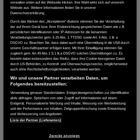
verwalten unten auf der Webseite klicken. Ihre Wahl wirkt sich auf unsere/n
Getriebe
Schaltgetriebe
Website aus. Weitere Informationen finden Sie in unserer
Datenschutzerklärung.
Türen
5
Durch das Klicken des „Akzeptieren“-Buttons stimmen Sie der Verarbeitung
der auf Ihrem Gerät bzw. Ihrer Endeinrichtung gespeicherten Daten wie z.B.
Leistung
110 kW / 150 PS
persönlichen Identifikatoren oder IP-Adressen für die benannten
Verarbeitungszwecke gem. § 25 Abs. 1 TTDSG sowie Art. 6 Abs. 1 lit. a
DSGVO zu. Beachten Sie, dass dabei auch eine Übermittlung in die USA durch
Hubraum
2.199 cm³
unsere Geschäftspartner erfolgen kann. Mit Ihrer Einwilligung stimmen Sie
zugleich gem. Art.49 Abs.1 S.1 lit.a DSGVO solchen Übermittlungen zu. Es
Erstzulassung
12.2013
besteht dabei insbesondere das Risiko, dass Ihre Cookie-bezogenen Daten
durch US-Behörden, zu Kontroll- und Überwachungszwecke, möglicherweise
auch ohne Rechtsbehelfsmöglichkeiten, verarbeitet werden.
Bauart
SUV
Wir und unsere Partner verarbeiten Daten, um
Folgendes bereitzustellen:
AUTO HARKE GMBH
Randersweide 59-63
Verwendung genauer Standortdaten. Endgeräteeigenschaften zur Identifikation
21035 Hamburg
aktiv abfragen. Speichern von oder Zugriff auf Informationen auf einem
Endgerät. Personalisierte Werbung und Inhalte, Messung von Werbeleistung
RUFEN SIE UNS AN:
und der Performance von Inhalten, Zielgruppenforschung sowie Entwicklung
und Verbesserung von Angeboten.
+49 40 735 935 0
Liste der Partner (Lieferanten)
Route planen
Zwecke anzeigen
Händlerbestand anzeigen