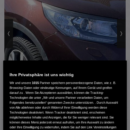
Ihre Privatsphäre ist uns wichtig
3 / 12
Wir und unsere
1015
Partner speichern personenbezogene Daten, wie z. B.
Browsing-Daten oder eindeutige Kennungen, auf Ihrem Gerät und greifen
darauf zu . Wenn Sie Akzeptieren auswählen, können die Tracking-
Technologien die unter „Wir und unsere Partner verarbeiten Daten, um
Außenfarbe
Braun (golden brown met)
Folgendes bereitzustellen“ genannten Zwecke unterstützen. . Durch Auswahl
von Alle ablehnen oder durch Widerruf Ihrer Einwilligung werden diese
Technologien deaktiviert. Wenn Tracker deaktiviert sind, erscheinen
Kilometerstand
155.000 km
möglicherweise Inhalte und Anzeigen, die für Sie weniger relevant sind. Sie
können dieses Menü jederzeit erneut aufrufen, um Ihre Auswahl zu ändern
Kraftstoffart
Diesel
oder Ihre Einwilligung zu widerrufen, indem Sie auf den Link Voreinstellungen