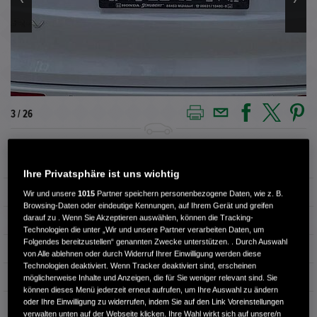
3 / 26
Außenfarbe
Diamond Dust Pearl
Ihre Privatsphäre ist uns wichtig
Innenausstattung
Vollleder
Wir und unsere
1015
Partner speichern personenbezogene Daten, wie z. B.
Browsing-Daten oder eindeutige Kennungen, auf Ihrem Gerät und greifen
darauf zu . Wenn Sie Akzeptieren auswählen, können die Tracking-
Kilometerstand
43.000 km
Technologien die unter „Wir und unsere Partner verarbeiten Daten, um
Folgendes bereitzustellen“ genannten Zwecke unterstützen. . Durch Auswahl
Kraftstoffart
Benzin
von Alle ablehnen oder durch Widerruf Ihrer Einwilligung werden diese
Technologien deaktiviert. Wenn Tracker deaktiviert sind, erscheinen
Getriebe
Automatik
möglicherweise Inhalte und Anzeigen, die für Sie weniger relevant sind. Sie
können dieses Menü jederzeit erneut aufrufen, um Ihre Auswahl zu ändern
oder Ihre Einwilligung zu widerrufen, indem Sie auf den Link Voreinstellungen
Türen
4
verwalten unten auf der Webseite klicken. Ihre Wahl wirkt sich auf unsere/n