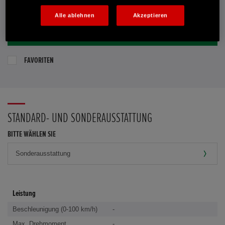
E-MAIL-ANFRAGE
Alle ablehnen
Akzeptieren
PROBEFAHRT VEREINBAREN
FAVORITEN
STANDARD- UND SONDERAUSSTATTUNG
BITTE WÄHLEN SIE
Leistung
Beschleunigung (0-100 km/h)
-
Max. Drehmoment
-