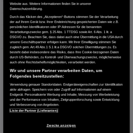
Website aus. Weitere Informationen finden Sie in unserer
Leistung
135 kW / 184 PS
Datenschutzerklärung.
Durch das Klicken des „Akzeptieren“-Buttons stimmen Sie der Verarbeitung
Hubraum
1.993 cm³
der auf Ihrem Gerät bzw. Ihrer Endeinrichtung gespeicherten Daten wie z.B.
persönlichen Identifikatoren oder IP-Adressen für die benannten
Erstzulassung
04.2024
Verarbeitungszwecke gem. § 25 Abs. 1 TTDSG sowie Art. 6 Abs. 1 lit. a
DSGVO zu. Beachten Sie, dass dabei auch eine Übermittlung in die USA durch
unsere Geschäftspartner erfolgen kann. Mit Ihrer Einwilligung stimmen Sie
Bauart
SUV
zugleich gem. Art.49 Abs.1 S.1 lit.a DSGVO solchen Übermittlungen zu. Es
besteht dabei insbesondere das Risiko, dass Ihre Cookie-bezogenen Daten
AUTOHAUS SCHUBERT E.K.
durch US-Behörden, zu Kontroll- und Überwachungszwecke, möglicherweise
Gumattenkirchener Str. 7
auch ohne Rechtsbehelfsmöglichkeiten, verarbeitet werden.
84453 Mühldorf-Mößling
Wir und unsere Partner verarbeiten Daten, um
Folgendes bereitzustellen:
RUFEN SIE UNS AN:
Verwendung genauer Standortdaten. Endgeräteeigenschaften zur Identifikation
08631-18460-0
aktiv abfragen. Speichern von oder Zugriff auf Informationen auf einem
Endgerät. Personalisierte Werbung und Inhalte, Messung von Werbeleistung
und der Performance von Inhalten, Zielgruppenforschung sowie Entwicklung
Route planen
und Verbesserung von Angeboten.
Händlerbestand anzeigen
Liste der Partner (Lieferanten)
Dealer Website anzeigen
Händler kontaktieren
Zwecke anzeigen