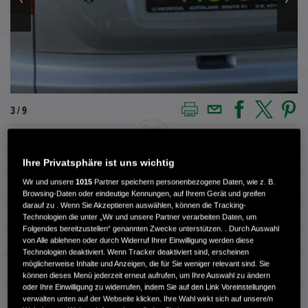
3 / 9
Außenfarbe
ALABASTER SILVER M.
Ihre Privatsphäre ist uns wichtig
Wir und unsere
1015
Partner speichern personenbezogene Daten, wie z. B.
Kilometerstand
84.200 km
Browsing-Daten oder eindeutige Kennungen, auf Ihrem Gerät und greifen
darauf zu . Wenn Sie Akzeptieren auswählen, können die Tracking-
Kraftstoffart
Super
Technologien die unter „Wir und unsere Partner verarbeiten Daten, um
Folgendes bereitzustellen“ genannten Zwecke unterstützen. . Durch Auswahl
von Alle ablehnen oder durch Widerruf Ihrer Einwilligung werden diese
Getriebe
Schaltgetriebe
Technologien deaktiviert. Wenn Tracker deaktiviert sind, erscheinen
möglicherweise Inhalte und Anzeigen, die für Sie weniger relevant sind. Sie
Türen
4
können dieses Menü jederzeit erneut aufrufen, um Ihre Auswahl zu ändern
oder Ihre Einwilligung zu widerrufen, indem Sie auf den Link Voreinstellungen
Leistung
110 kW / 150 PS
verwalten unten auf der Webseite klicken. Ihre Wahl wirkt sich auf unsere/n