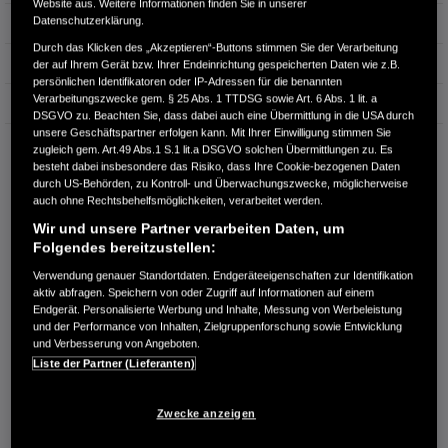
Website aus. Weitere Informationen finden Sie in unserer
Datenschutzerklärung.
Hubraum
1.997 cm³
Durch das Klicken des „Akzeptieren“-Buttons stimmen Sie der Verarbeitung
Erstzulassung
06.2011
der auf Ihrem Gerät bzw. Ihrer Endeinrichtung gespeicherten Daten wie z.B.
persönlichen Identifikatoren oder IP-Adressen für die benannten
Verarbeitungszwecke gem. § 25 Abs. 1 TTDSG sowie Art. 6 Abs. 1 lit. a
Bauart
SUV
DSGVO zu. Beachten Sie, dass dabei auch eine Übermittlung in die USA durch
unsere Geschäftspartner erfolgen kann. Mit Ihrer Einwilligung stimmen Sie
AUTOLAND ROUTE 51 GMBH
zugleich gem. Art.49 Abs.1 S.1 lit.a DSGVO solchen Übermittlungen zu. Es
besteht dabei insbesondere das Risiko, dass Ihre Cookie-bezogenen Daten
Teutoburger-Wald-Str. 15
durch US-Behörden, zu Kontroll- und Überwachungszwecke, möglicherweise
49124 Georgsmarienhütte
auch ohne Rechtsbehelfsmöglichkeiten, verarbeitet werden.
RUFEN SIE UNS AN:
Wir und unsere Partner verarbeiten Daten, um
Folgendes bereitzustellen:
05401 36940
Verwendung genauer Standortdaten. Endgeräteeigenschaften zur Identifikation
aktiv abfragen. Speichern von oder Zugriff auf Informationen auf einem
Route planen
Endgerät. Personalisierte Werbung und Inhalte, Messung von Werbeleistung
Händlerbestand anzeigen
und der Performance von Inhalten, Zielgruppenforschung sowie Entwicklung
und Verbesserung von Angeboten.
Dealer Website anzeigen
Liste der Partner (Lieferanten)
Händler kontaktieren
Zwecke anzeigen
E-MAIL-ANFRAGE