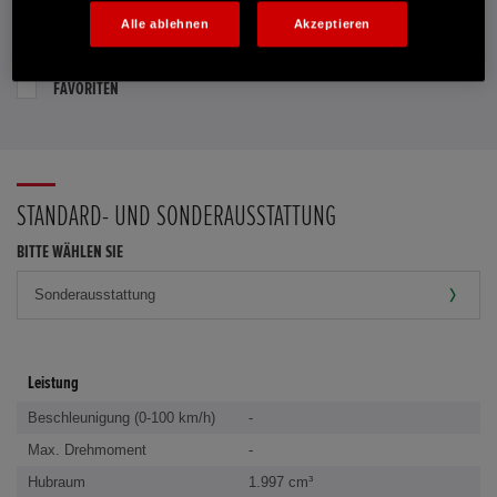
Alle ablehnen
Akzeptieren
PROBEFAHRT VEREINBAREN
FAVORITEN
STANDARD- UND SONDERAUSSTATTUNG
BITTE WÄHLEN SIE
Leistung
Beschleunigung (0-100 km/h)
-
Max. Drehmoment
-
Hubraum
1.997 cm³