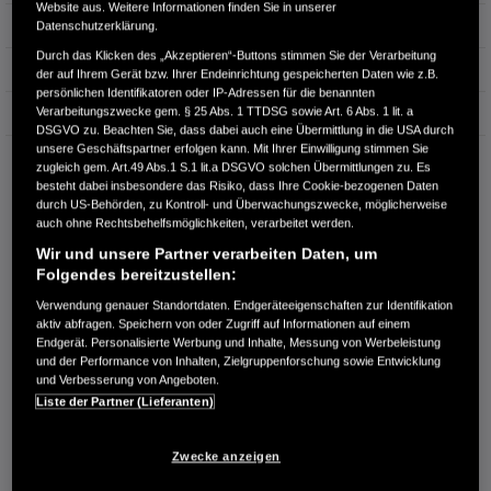
Website aus. Weitere Informationen finden Sie in unserer
Hubraum
1.993 cm³
Datenschutzerklärung.
Durch das Klicken des „Akzeptieren“-Buttons stimmen Sie der Verarbeitung
Erstzulassung
09.2025
der auf Ihrem Gerät bzw. Ihrer Endeinrichtung gespeicherten Daten wie z.B.
persönlichen Identifikatoren oder IP-Adressen für die benannten
Verarbeitungszwecke gem. § 25 Abs. 1 TTDSG sowie Art. 6 Abs. 1 lit. a
Bauart
Limousine
DSGVO zu. Beachten Sie, dass dabei auch eine Übermittlung in die USA durch
unsere Geschäftspartner erfolgen kann. Mit Ihrer Einwilligung stimmen Sie
AUTOHAUS LEHNER GMBH
zugleich gem. Art.49 Abs.1 S.1 lit.a DSGVO solchen Übermittlungen zu. Es
Flinkerskoppel 7
besteht dabei insbesondere das Risiko, dass Ihre Cookie-bezogenen Daten
23970 Wismar
durch US-Behörden, zu Kontroll- und Überwachungszwecke, möglicherweise
auch ohne Rechtsbehelfsmöglichkeiten, verarbeitet werden.
RUFEN SIE UNS AN:
Wir und unsere Partner verarbeiten Daten, um
03841-3047511
Folgendes bereitzustellen:
Verwendung genauer Standortdaten. Endgeräteeigenschaften zur Identifikation
aktiv abfragen. Speichern von oder Zugriff auf Informationen auf einem
Route planen
Endgerät. Personalisierte Werbung und Inhalte, Messung von Werbeleistung
Händlerbestand anzeigen
und der Performance von Inhalten, Zielgruppenforschung sowie Entwicklung
und Verbesserung von Angeboten.
Dealer Website anzeigen
Liste der Partner (Lieferanten)
Händler kontaktieren
Zwecke anzeigen
E-MAIL-ANFRAGE