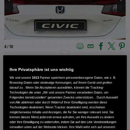
5 / 10
Außenfarbe
Weiß
Ihre Privatsphäre ist uns wichtig
Wir und unsere
1013
Partner speichern personenbezogene Daten, wie z. B.
Kilometerstand
5.100 km
Browsing-Daten oder eindeutige Kennungen, auf Ihrem Gerät und greifen
darauf zu . Wenn Sie Akzeptieren auswählen, können die Tracking-
Kraftstoffart
Benzin
Technologien die unter „Wir und unsere Partner verarbeiten Daten, um
Folgendes bereitzustellen“ genannten Zwecke unterstützen. . Durch Auswahl
Getriebe
Automatik
von Alle ablehnen oder durch Widerruf Ihrer Einwilligung werden diese
Technologien deaktiviert. Wenn Tracker deaktiviert sind, erscheinen
möglicherweise Inhalte und Anzeigen, die für Sie weniger relevant sind. Sie
Türen
5
können dieses Menü jederzeit erneut aufrufen, um Ihre Auswahl zu ändern
oder Ihre Einwilligung zu widerrufen, indem Sie auf den Link Voreinstellungen
Leistung
105 kW / 143 PS
verwalten unten auf der Webseite klicken. Ihre Wahl wirkt sich auf unsere/n