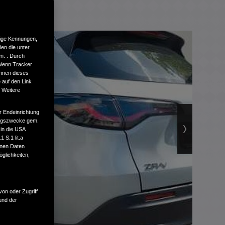
tige Kennungen,
en die unter
n. . Durch
 Wenn Tracker
önnen dieses
 auf den Link
. Weitere
r Endeinrichtung
tungszwecke gem.
 in die USA
 S.1 lit.a
enen Daten
glichkeiten,
von oder Zugriff
und der