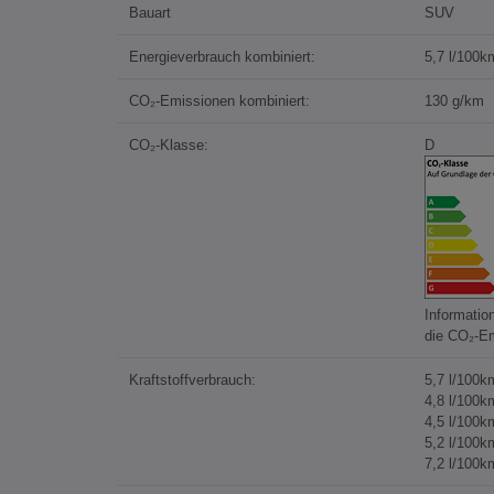
Bauart
SUV
Energieverbrauch kombiniert:
5,7 l/100k
CO₂-Emissionen kombiniert:
130 g/km
CO₂-Klasse:
D
Informatio
die CO₂-E
Kraftstoffverbrauch:
5,7 l/100k
4,8 l/100k
4,5 l/100k
5,2 l/100k
7,2 l/100k