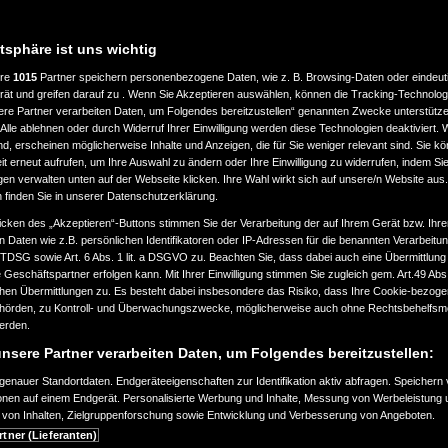
atsphäre ist uns wichtig
ere
1015
Partner speichern personenbezogene Daten, wie z. B. Browsing-Daten oder eindeu
rät und greifen darauf zu . Wenn Sie Akzeptieren auswählen, können die Tracking-Technologi
ere Partner verarbeiten Daten, um Folgendes bereitzustellen“ genannten Zwecke unterstütze
Alle ablehnen oder durch Widerruf Ihrer Einwilligung werden diese Technologien deaktiviert.
ind, erscheinen möglicherweise Inhalte und Anzeigen, die für Sie weniger relevant sind. Sie k
t erneut aufrufen, um Ihre Auswahl zu ändern oder Ihre Einwilligung zu widerrufen, indem Sie
gen verwalten unten auf der Webseite klicken. Ihre Wahl wirkt sich auf unsere/n Website aus
n finden Sie in unserer Datenschutzerklärung.
icken des „Akzeptieren“-Buttons stimmen Sie der Verarbeitung der auf Ihrem Gerät bzw. Ihre
n Daten wie z.B. persönlichen Identifikatoren oder IP-Adressen für die benannten Verarbei
TTDSG sowie Art. 6 Abs. 1 lit. a DSGVO zu. Beachten Sie, dass dabei auch eine Übermittlung
Geschäftspartner erfolgen kann. Mit Ihrer Einwilligung stimmen Sie zugleich gem. Art.49 Abs.1
n Übermittlungen zu. Es besteht dabei insbesondere das Risiko, dass Ihre Cookie-bezog
örden, zu Kontroll- und Überwachungszwecke, möglicherweise auch ohne Rechtsbehelfsmö
werden.
nsere Partner verarbeiten Daten, um Folgendes bereitzustellen:
enauer Standortdaten. Endgeräteeigenschaften zur Identifikation aktiv abfragen. Speichern 
ionen auf einem Endgerät. Personalisierte Werbung und Inhalte, Messung von Werbeleistung 
von Inhalten, Zielgruppenforschung sowie Entwicklung und Verbesserung von Angeboten.
rtner (Lieferanten)