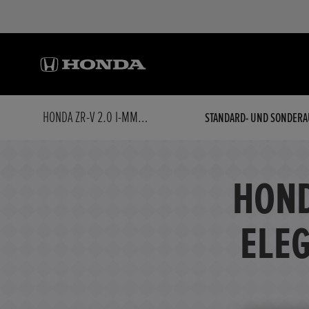
HONDA ZR-V 2.0 I-MMD HYBRID ELEGANCE*NAVI*PDC*KAMERA
STANDARD- UND SONDERA
HOND
ELE