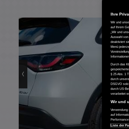
Ihre Priv
Wir und uns
auf Ihrem Ge
„Wir und uns
Auswahl von 
deaktiviert s
Menü jederzei
Voreinstellun
Informatione
Durch das Kl
gespeicherte
§ 25 Abs. 1 
durch unsere 
DSGVO solche
durch US-Beh
verarbeitet 
Wir und u
Verwendung g
auf Informat
Performance 
Liste der Pa