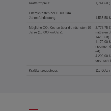
Kraftstoffpreis:
1,744 €/l 
Energiekosten bei 15.000 km
Jahresfahrleistung:
1.535,58 €
Mögliche CO₂-Kosten über die nächsten 10
2.778,75 
Jahre (15.000 km/Jahr):
mittleren 
142.5 €/t)
1.170,00 
niedrigen 
€/t)
4.290,00 
durchschni
Kraftfahrzeugsteuer:
113 €/Jahr