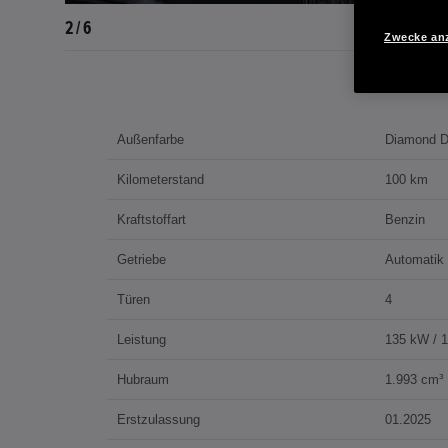
3 / 6
Zwecke an
Außenfarbe
Diamond D
Kilometerstand
100 km
Kraftstoffart
Benzin
Getriebe
Automatik
Türen
4
Leistung
135 kW / 
Hubraum
1.993 cm³
Erstzulassung
01.2025