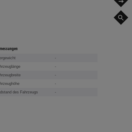
G
messungen
ergewicht
-
hrzeuglänge
-
hrzeugbreite
-
hrzeughöhe
-
dstand des Fahrzeugs
-