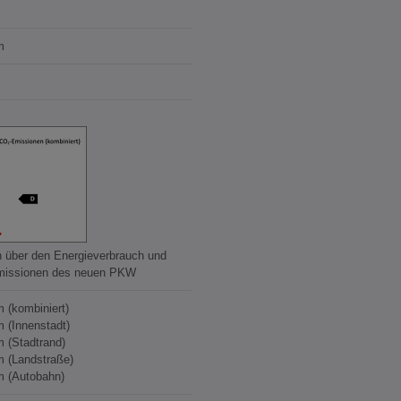
m
n über den Energieverbrauch und
missionen des neuen PKW
m (kombiniert)
m (Innenstadt)
m (Stadtrand)
m (Landstraße)
m (Autobahn)