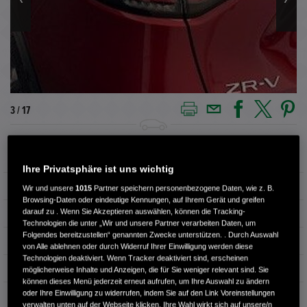
3 / 17
Außenfarbe
Rot
Ihre Privatsphäre ist uns wichtig
Kilometerstand
1.500 km
Wir und unsere
1015
Partner speichern personenbezogene Daten, wie z. B.
Browsing-Daten oder eindeutige Kennungen, auf Ihrem Gerät und greifen
darauf zu . Wenn Sie Akzeptieren auswählen, können die Tracking-
Kraftstoffart
Benzin
Technologien die unter „Wir und unsere Partner verarbeiten Daten, um
Folgendes bereitzustellen“ genannten Zwecke unterstützen. . Durch Auswahl
Getriebe
Automatik
von Alle ablehnen oder durch Widerruf Ihrer Einwilligung werden diese
Technologien deaktiviert. Wenn Tracker deaktiviert sind, erscheinen
Türen
4
möglicherweise Inhalte und Anzeigen, die für Sie weniger relevant sind. Sie
können dieses Menü jederzeit erneut aufrufen, um Ihre Auswahl zu ändern
oder Ihre Einwilligung zu widerrufen, indem Sie auf den Link Voreinstellungen
Leistung
135 kW / 184 PS
verwalten unten auf der Webseite klicken. Ihre Wahl wirkt sich auf unsere/n