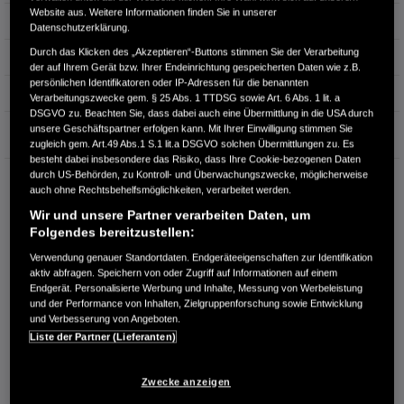
Website aus. Weitere Informationen finden Sie in unserer
Hubraum
1.993 cm³
Datenschutzerklärung.
Durch das Klicken des „Akzeptieren“-Buttons stimmen Sie der Verarbeitung
Erstzulassung
03.2025
der auf Ihrem Gerät bzw. Ihrer Endeinrichtung gespeicherten Daten wie z.B.
persönlichen Identifikatoren oder IP-Adressen für die benannten
Bauart
SUV
Verarbeitungszwecke gem. § 25 Abs. 1 TTDSG sowie Art. 6 Abs. 1 lit. a
DSGVO zu. Beachten Sie, dass dabei auch eine Übermittlung in die USA durch
Garantie
unsere Geschäftspartner erfolgen kann. Mit Ihrer Einwilligung stimmen Sie
zugleich gem. Art.49 Abs.1 S.1 lit.a DSGVO solchen Übermittlungen zu. Es
besteht dabei insbesondere das Risiko, dass Ihre Cookie-bezogenen Daten
durch US-Behörden, zu Kontroll- und Überwachungszwecke, möglicherweise
AUTOHAUS ECKER GMBH
auch ohne Rechtsbehelfsmöglichkeiten, verarbeitet werden.
Kaiserstraße 79
Wir und unsere Partner verarbeiten Daten, um
66851 Hauptstuhl
Folgendes bereitzustellen:
RUFEN SIE UNS AN:
Verwendung genauer Standortdaten. Endgeräteeigenschaften zur Identifikation
063724607
aktiv abfragen. Speichern von oder Zugriff auf Informationen auf einem
Endgerät. Personalisierte Werbung und Inhalte, Messung von Werbeleistung
und der Performance von Inhalten, Zielgruppenforschung sowie Entwicklung
Route planen
und Verbesserung von Angeboten.
Liste der Partner (Lieferanten)
Händlerbestand anzeigen
Dealer Website anzeigen
Zwecke anzeigen
Händler kontaktieren