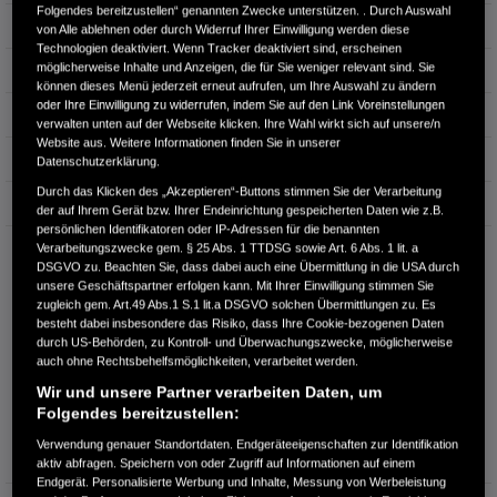
Folgendes bereitzustellen“ genannten Zwecke unterstützen. . Durch Auswahl
Hubraum
1.993 cm³
von Alle ablehnen oder durch Widerruf Ihrer Einwilligung werden diese
Technologien deaktiviert. Wenn Tracker deaktiviert sind, erscheinen
möglicherweise Inhalte und Anzeigen, die für Sie weniger relevant sind. Sie
Erstzulassung
06.2026
können dieses Menü jederzeit erneut aufrufen, um Ihre Auswahl zu ändern
oder Ihre Einwilligung zu widerrufen, indem Sie auf den Link Voreinstellungen
Bauart
Limousine
verwalten unten auf der Webseite klicken. Ihre Wahl wirkt sich auf unsere/n
Website aus. Weitere Informationen finden Sie in unserer
Energieverbrauch kombiniert:
4,7 l/100km
Datenschutzerklärung.
Durch das Klicken des „Akzeptieren“-Buttons stimmen Sie der Verarbeitung
CO₂-Emissionen kombiniert:
108 g/km
der auf Ihrem Gerät bzw. Ihrer Endeinrichtung gespeicherten Daten wie z.B.
persönlichen Identifikatoren oder IP-Adressen für die benannten
CO₂-Klasse:
C
Verarbeitungszwecke gem. § 25 Abs. 1 TTDSG sowie Art. 6 Abs. 1 lit. a
DSGVO zu. Beachten Sie, dass dabei auch eine Übermittlung in die USA durch
unsere Geschäftspartner erfolgen kann. Mit Ihrer Einwilligung stimmen Sie
zugleich gem. Art.49 Abs.1 S.1 lit.a DSGVO solchen Übermittlungen zu. Es
besteht dabei insbesondere das Risiko, dass Ihre Cookie-bezogenen Daten
durch US-Behörden, zu Kontroll- und Überwachungszwecke, möglicherweise
auch ohne Rechtsbehelfsmöglichkeiten, verarbeitet werden.
Wir und unsere Partner verarbeiten Daten, um
Folgendes bereitzustellen:
Information über den
Energieverbrauch und die CO₂-
Verwendung genauer Standortdaten. Endgeräteeigenschaften zur Identifikation
Emissionen des neuen PKW
aktiv abfragen. Speichern von oder Zugriff auf Informationen auf einem
Endgerät. Personalisierte Werbung und Inhalte, Messung von Werbeleistung