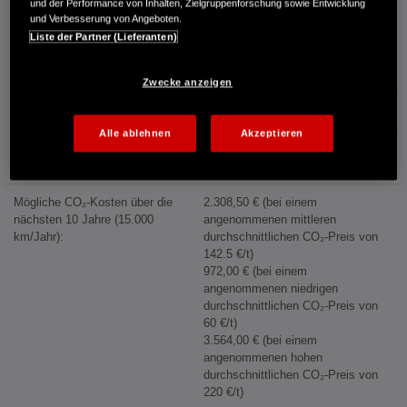
und der Performance von Inhalten, Zielgruppenforschung sowie Entwicklung
Kraftstoffverbrauch:
4,7 l/100km (kombiniert)
und Verbesserung von Angeboten.
4,2 l/100km (Innenstadt)
Liste der Partner (Lieferanten)
3,9 l/100km (Stadtrand)
4,2 l/100km (Landstraße)
5,9 l/100km (Autobahn)
Zwecke anzeigen
Kraftstoffpreis:
1,744 €/l (Jahresdurchschnitt 2025)
Alle ablehnen
Akzeptieren
Energiekosten bei 15.000 km
Jahresfahrleistung:
2.057,00 €/Jahr
Mögliche CO₂-Kosten über die
2.308,50 € (bei einem
nächsten 10 Jahre (15.000
angenommenen mittleren
km/Jahr):
durchschnittlichen CO₂-Preis von
142.5 €/t)
972,00 € (bei einem
angenommenen niedrigen
durchschnittlichen CO₂-Preis von
60 €/t)
3.564,00 € (bei einem
angenommenen hohen
durchschnittlichen CO₂-Preis von
220 €/t)