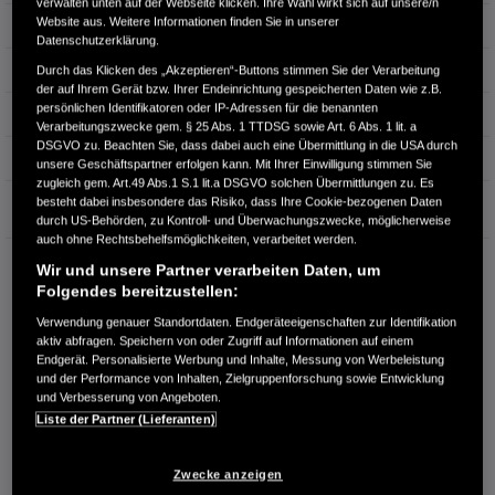
verwalten unten auf der Webseite klicken. Ihre Wahl wirkt sich auf unsere/n
Website aus. Weitere Informationen finden Sie in unserer
Leistung
105 kW / 143 PS
Datenschutzerklärung.
Hubraum
1.993 cm³
Durch das Klicken des „Akzeptieren“-Buttons stimmen Sie der Verarbeitung
der auf Ihrem Gerät bzw. Ihrer Endeinrichtung gespeicherten Daten wie z.B.
persönlichen Identifikatoren oder IP-Adressen für die benannten
Erstzulassung
06.2024
Verarbeitungszwecke gem. § 25 Abs. 1 TTDSG sowie Art. 6 Abs. 1 lit. a
DSGVO zu. Beachten Sie, dass dabei auch eine Übermittlung in die USA durch
Bauart
Limousine
unsere Geschäftspartner erfolgen kann. Mit Ihrer Einwilligung stimmen Sie
zugleich gem. Art.49 Abs.1 S.1 lit.a DSGVO solchen Übermittlungen zu. Es
Garantie
besteht dabei insbesondere das Risiko, dass Ihre Cookie-bezogenen Daten
durch US-Behörden, zu Kontroll- und Überwachungszwecke, möglicherweise
auch ohne Rechtsbehelfsmöglichkeiten, verarbeitet werden.
AUTOHAUS B. BLADT STRALSUND
Wir und unsere Partner verarbeiten Daten, um
Heinrich-Heine-Ring 113a
Folgendes bereitzustellen:
18435 Stralsund
Verwendung genauer Standortdaten. Endgeräteeigenschaften zur Identifikation
aktiv abfragen. Speichern von oder Zugriff auf Informationen auf einem
RUFEN SIE UNS AN:
Endgerät. Personalisierte Werbung und Inhalte, Messung von Werbeleistung
03831 381057
und der Performance von Inhalten, Zielgruppenforschung sowie Entwicklung
und Verbesserung von Angeboten.
Liste der Partner (Lieferanten)
Route planen
Händlerbestand anzeigen
Zwecke anzeigen
Dealer Website anzeigen