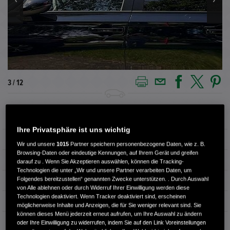
3 / 12
Außenfarbe
Crystal Black
Ihre Privatsphäre ist uns wichtig
Innenausstattung
Stoff
Wir und unsere
1015
Partner speichern personenbezogene Daten, wie z. B.
Browsing-Daten oder eindeutige Kennungen, auf Ihrem Gerät und greifen
Kilometerstand
22.500 km
darauf zu . Wenn Sie Akzeptieren auswählen, können die Tracking-
Technologien die unter „Wir und unsere Partner verarbeiten Daten, um
Folgendes bereitzustellen“ genannten Zwecke unterstützen. . Durch Auswahl
Kraftstoffart
Super
von Alle ablehnen oder durch Widerruf Ihrer Einwilligung werden diese
Technologien deaktiviert. Wenn Tracker deaktiviert sind, erscheinen
Getriebe
Automatik
möglicherweise Inhalte und Anzeigen, die für Sie weniger relevant sind. Sie
können dieses Menü jederzeit erneut aufrufen, um Ihre Auswahl zu ändern
Türen
5
oder Ihre Einwilligung zu widerrufen, indem Sie auf den Link Voreinstellungen