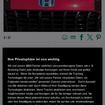
3 / 21
Außenfarbe
RADIANT RED
Ihre Privatsphäre ist uns wichtig
Innenausstattung
Stoff
Wir und unsere
1013
Partner speichern personenbezogene Daten, wie z. B.
Browsing-Daten oder eindeutige Kennungen, auf Ihrem Gerät und greifen
Kilometerstand
4.000 km
darauf zu . Wenn Sie Akzeptieren auswählen, können die Tracking-
Technologien die unter „Wir und unsere Partner verarbeiten Daten, um
Folgendes bereitzustellen“ genannten Zwecke unterstützen. . Durch Auswahl
Kraftstoffart
Super
von Alle ablehnen oder durch Widerruf Ihrer Einwilligung werden diese
Technologien deaktiviert. Wenn Tracker deaktiviert sind, erscheinen
Getriebe
Automatik
möglicherweise Inhalte und Anzeigen, die für Sie weniger relevant sind. Sie
können dieses Menü jederzeit erneut aufrufen, um Ihre Auswahl zu ändern
Türen
5
oder Ihre Einwilligung zu widerrufen, indem Sie auf den Link Voreinstellungen