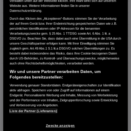
verwalten unten auf der Webseite klicken. Ihre Wahl wirkt sich auf unsere/n
Website aus. Weitere Informationen finden Sie in unserer
Leistung
135 kW / 184 PS
Datenschutzerklärung.
Hubraum
1.993 cm³
Durch das Klicken des „Akzeptieren“-Buttons stimmen Sie der Verarbeitung
der auf Ihrem Gerät bzw. Ihrer Endeinrichtung gespeicherten Daten wie z.B.
persönlichen Identifikatoren oder IP-Adressen für die benannten
Erstzulassung
06.2025
Verarbeitungszwecke gem. § 25 Abs. 1 TTDSG sowie Art. 6 Abs. 1 lit. a
DSGVO zu. Beachten Sie, dass dabei auch eine Übermittlung in die USA durch
Bauart
SUV
unsere Geschäftspartner erfolgen kann. Mit Ihrer Einwilligung stimmen Sie
zugleich gem. Art.49 Abs.1 S.1 lit.a DSGVO solchen Übermittlungen zu. Es
Garantie
besteht dabei insbesondere das Risiko, dass Ihre Cookie-bezogenen Daten
durch US-Behörden, zu Kontroll- und Überwachungszwecke, möglicherweise
auch ohne Rechtsbehelfsmöglichkeiten, verarbeitet werden.
RUDOLPH AUTOMOBILE GMBH
Wir und unsere Partner verarbeiten Daten, um
Am Cröstener Weg 2
Folgendes bereitzustellen:
07318 Saalfeld
Verwendung genauer Standortdaten. Endgeräteeigenschaften zur Identifikation
aktiv abfragen. Speichern von oder Zugriff auf Informationen auf einem
RUFEN SIE UNS AN:
Endgerät. Personalisierte Werbung und Inhalte, Messung von Werbeleistung
03671 534621
und der Performance von Inhalten, Zielgruppenforschung sowie Entwicklung
und Verbesserung von Angeboten.
Liste der Partner (Lieferanten)
Route planen
Händlerbestand anzeigen
Zwecke anzeigen
Dealer Website anzeigen