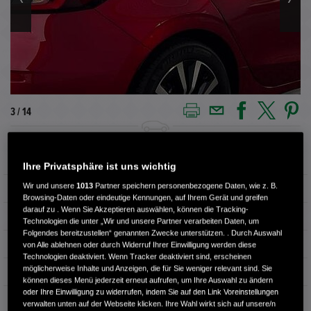
3 / 14
Außenfarbe
Premium Crystal Red Metallic
Ihre Privatsphäre ist uns wichtig
Wir und unsere
1013
Partner speichern personenbezogene Daten, wie z. B.
Kilometerstand
2.950 km
Browsing-Daten oder eindeutige Kennungen, auf Ihrem Gerät und greifen
darauf zu . Wenn Sie Akzeptieren auswählen, können die Tracking-
Kraftstoffart
Benzin
Technologien die unter „Wir und unsere Partner verarbeiten Daten, um
Folgendes bereitzustellen“ genannten Zwecke unterstützen. . Durch Auswahl
Getriebe
Automatik
von Alle ablehnen oder durch Widerruf Ihrer Einwilligung werden diese
Technologien deaktiviert. Wenn Tracker deaktiviert sind, erscheinen
möglicherweise Inhalte und Anzeigen, die für Sie weniger relevant sind. Sie
Türen
5
können dieses Menü jederzeit erneut aufrufen, um Ihre Auswahl zu ändern
oder Ihre Einwilligung zu widerrufen, indem Sie auf den Link Voreinstellungen
Leistung
135 kW / 184 PS
verwalten unten auf der Webseite klicken. Ihre Wahl wirkt sich auf unsere/n