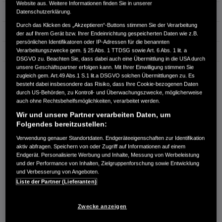
Website aus. Weitere Informationen finden Sie in unserer
Hubraum
1.993 cm³
Datenschutzerklärung.
Durch das Klicken des „Akzeptieren“-Buttons stimmen Sie der Verarbeitung
Erstzulassung
06.2025
der auf Ihrem Gerät bzw. Ihrer Endeinrichtung gespeicherten Daten wie z.B.
persönlichen Identifikatoren oder IP-Adressen für die benannten
Verarbeitungszwecke gem. § 25 Abs. 1 TTDSG sowie Art. 6 Abs. 1 lit. a
Bauart
Limousine
DSGVO zu. Beachten Sie, dass dabei auch eine Übermittlung in die USA durch
unsere Geschäftspartner erfolgen kann. Mit Ihrer Einwilligung stimmen Sie
AUTOHAUS BOHN GMBH
zugleich gem. Art.49 Abs.1 S.1 lit.a DSGVO solchen Übermittlungen zu. Es
Ringstraße 5
besteht dabei insbesondere das Risiko, dass Ihre Cookie-bezogenen Daten
99817 Eisenach
durch US-Behörden, zu Kontroll- und Überwachungszwecke, möglicherweise
auch ohne Rechtsbehelfsmöglichkeiten, verarbeitet werden.
RUFEN SIE UNS AN:
Wir und unsere Partner verarbeiten Daten, um
03691-88990-0
Folgendes bereitzustellen:
Verwendung genauer Standortdaten. Endgeräteeigenschaften zur Identifikation
aktiv abfragen. Speichern von oder Zugriff auf Informationen auf einem
Route planen
Endgerät. Personalisierte Werbung und Inhalte, Messung von Werbeleistung
Händlerbestand anzeigen
und der Performance von Inhalten, Zielgruppenforschung sowie Entwicklung
und Verbesserung von Angeboten.
Dealer Website anzeigen
Liste der Partner (Lieferanten)
Händler kontaktieren
Zwecke anzeigen
E-MAIL-ANFRAGE