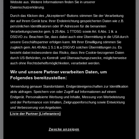
Website aus. Weitere Informationen finden Sie in unserer
Hubraum
1.993 cm³
Datenschutzerklärung.
Durch das Klicken des „Akzeptieren“-Buttons stimmen Sie der Verarbeitung
Erstzulassung
09.2025
der auf Ihrem Gerät bzw. Ihrer Endeinrichtung gespeicherten Daten wie z.B.
persönlichen Identifikatoren oder IP-Adressen für die benannten
Verarbeitungszwecke gem. § 25 Abs. 1 TTDSG sowie Art. 6 Abs. 1 lit. a
Bauart
Limousine
DSGVO zu. Beachten Sie, dass dabei auch eine Übermittlung in die USA durch
unsere Geschäftspartner erfolgen kann. Mit Ihrer Einwilligung stimmen Sie
F. HERRMANN GMBH
zugleich gem. Art.49 Abs.1 S.1 lit.a DSGVO solchen Übermittlungen zu. Es
An der B169
besteht dabei insbesondere das Risiko, dass Ihre Cookie-bezogenen Daten
01987 Schwarzheide
durch US-Behörden, zu Kontroll- und Überwachungszwecke, möglicherweise
auch ohne Rechtsbehelfsmöglichkeiten, verarbeitet werden.
RUFEN SIE UNS AN:
Wir und unsere Partner verarbeiten Daten, um
+49 3575280381
Folgendes bereitzustellen:
Verwendung genauer Standortdaten. Endgeräteeigenschaften zur Identifikation
aktiv abfragen. Speichern von oder Zugriff auf Informationen auf einem
Route planen
Endgerät. Personalisierte Werbung und Inhalte, Messung von Werbeleistung
Händlerbestand anzeigen
und der Performance von Inhalten, Zielgruppenforschung sowie Entwicklung
und Verbesserung von Angeboten.
Dealer Website anzeigen
Liste der Partner (Lieferanten)
Händler kontaktieren
Zwecke anzeigen
E-MAIL-ANFRAGE