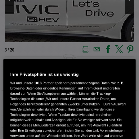
4 / 20
Außenfarbe
Platinum White P.
Ihre Privatsphäre ist uns wichtig
Wir und unsere
1013
Partner speichern personenbezogene Daten, wie z. B.
Kilometerstand
3.000 km
Browsing-Daten oder eindeutige Kennungen, auf Ihrem Gerät und greifen
darauf zu . Wenn Sie Akzeptieren auswählen, können die Tracking-
Kraftstoffart
Hybrid
Technologien die unter „Wir und unsere Partner verarbeiten Daten, um
Folgendes bereitzustellen“ genannten Zwecke unterstützen. . Durch Auswahl
Getriebe
Automatik
von Alle ablehnen oder durch Widerruf Ihrer Einwilligung werden diese
Technologien deaktiviert. Wenn Tracker deaktiviert sind, erscheinen
möglicherweise Inhalte und Anzeigen, die für Sie weniger relevant sind. Sie
Türen
5
können dieses Menü jederzeit erneut aufrufen, um Ihre Auswahl zu ändern
oder Ihre Einwilligung zu widerrufen, indem Sie auf den Link Voreinstellungen
Leistung
135 kW / 184 PS
verwalten unten auf der Webseite klicken. Ihre Wahl wirkt sich auf unsere/n