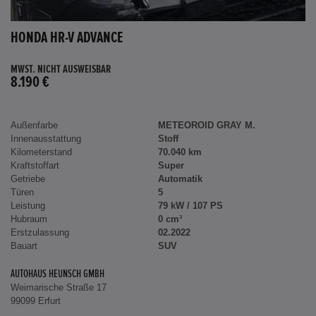
HONDA HR-V ADVANCE
MWST. NICHT AUSWEISBAR
8.190 €
Außenfarbe
METEOROID GRAY M.
Innenausstattung
Stoff
Kilometerstand
70.040 km
Kraftstoffart
Super
Getriebe
Automatik
Türen
5
Leistung
79 kW / 107 PS
Hubraum
0 cm³
Erstzulassung
02.2022
Bauart
SUV
AUTOHAUS HEUNSCH GMBH
Weimarische Straße 17
99099 Erfurt