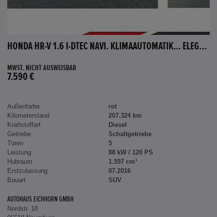
HONDA HR-V 1.6 I-DTEC NAVI. KLIMAAUTOMATIK... ELEGANCE
MWST. NICHT AUSWEISBAR
7.590 €
Außenfarbe
rot
Kilometerstand
207.324 km
Kraftstoffart
Diesel
Getriebe
Schaltgetriebe
Türen
5
Leistung
88 kW / 120 PS
Hubraum
1.597 cm³
Erstzulassung
07.2016
Bauart
SUV
AUTOHAUS EICHHORN GMBH
Nordstr. 18