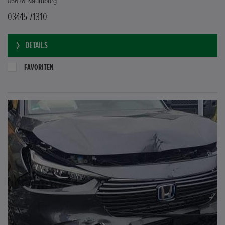
06618 Naumburg
03445 71310
DETAILS
FAVORITEN