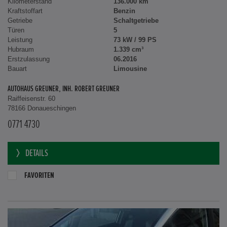
Kilometerstand
136.000 km
Kraftstoffart
Benzin
Getriebe
Schaltgetriebe
Türen
5
Leistung
73 kW / 99 PS
Hubraum
1.339 cm³
Erstzulassung
06.2016
Bauart
Limousine
AUTOHAUS GREUNER, INH. ROBERT GREUNER
Raiffeisenstr. 60
78166 Donaueschingen
0771 4730
DETAILS
FAVORITEN