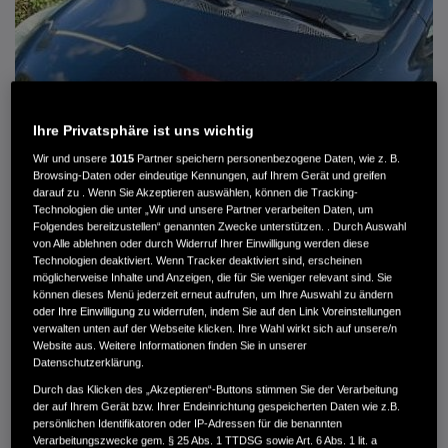
Ihre Privatsphäre ist uns wichtig
Wir und unsere
1015
Partner speichern personenbezogene Daten, wie z. B.
Browsing-Daten oder eindeutige Kennungen, auf Ihrem Gerät und greifen
darauf zu . Wenn Sie Akzeptieren auswählen, können die Tracking-
Technologien die unter „Wir und unsere Partner verarbeiten Daten, um
Folgendes bereitzustellen“ genannten Zwecke unterstützen. . Durch Auswahl
von Alle ablehnen oder durch Widerruf Ihrer Einwilligung werden diese
HONDA JAZZ 1.4 ES SPORT KLIMA, RADIOCD, LM-ALLWETTERRÄDER, PRIVACY
Technologien deaktiviert. Wenn Tracker deaktiviert sind, erscheinen
möglicherweise Inhalte und Anzeigen, die für Sie weniger relevant sind. Sie
können dieses Menü jederzeit erneut aufrufen, um Ihre Auswahl zu ändern
MWST. NICHT AUSWEISBAR
oder Ihre Einwilligung zu widerrufen, indem Sie auf den Link Voreinstellungen
3.900 €
verwalten unten auf der Webseite klicken. Ihre Wahl wirkt sich auf unsere/n
Website aus. Weitere Informationen finden Sie in unserer
Datenschutzerklärung.
Außenfarbe
crystal black pearl
Durch das Klicken des „Akzeptieren“-Buttons stimmen Sie der Verarbeitung
Kilometerstand
166.000 km
der auf Ihrem Gerät bzw. Ihrer Endeinrichtung gespeicherten Daten wie z.B.
persönlichen Identifikatoren oder IP-Adressen für die benannten
Kraftstoffart
Super
Verarbeitungszwecke gem. § 25 Abs. 1 TTDSG sowie Art. 6 Abs. 1 lit. a
Getriebe
Automatik