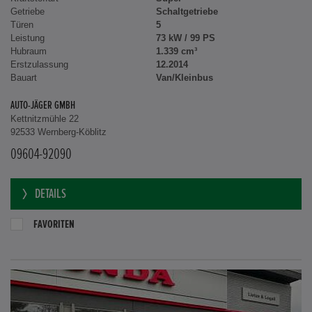
Getriebe
Schaltgetriebe
Türen
5
Leistung
73 kW / 99 PS
Hubraum
1.339 cm³
Erstzulassung
12.2014
Bauart
Van/Kleinbus
AUTO-JÄGER GMBH
Kettnitzmühle 22
92533 Wernberg-Köblitz
09604-92090
DETAILS
FAVORITEN