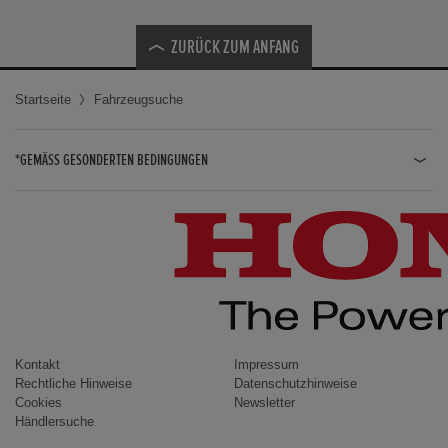
ZURÜCK ZUM ANFANG
Startseite
Fahrzeugsuche
*GEMÄSS GESONDERTEN BEDINGUNGEN
JAZZ HYBRID
JAZZ
CIVIC TYPE R
CIVIC HYBRID
CIVIC TOURER
CIVIC / CIVIC LIMOUSINE
Kontakt
Impressum
Rechtliche Hinweise
Datenschutzhinweise
INSIGHT
Cookies
Newsletter
Händlersuche
ACCORD