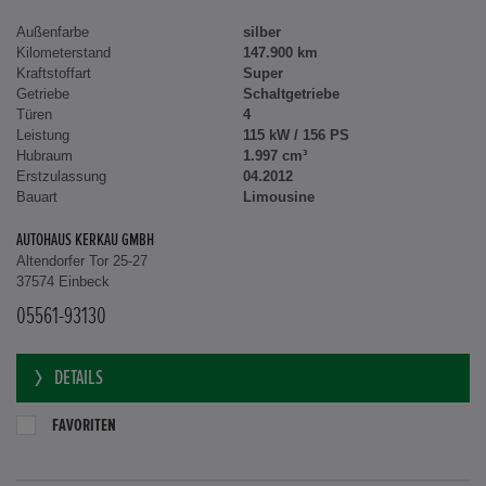
Außenfarbe
silber
Kilometerstand
147.900 km
Kraftstoffart
Super
Getriebe
Schaltgetriebe
Türen
4
Leistung
115 kW / 156 PS
Hubraum
1.997 cm³
Erstzulassung
04.2012
Bauart
Limousine
AUTOHAUS KERKAU GMBH
Altendorfer Tor 25-27
37574 Einbeck
05561-93130
DETAILS
FAVORITEN