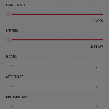
ERSTZULASSUNG
bis
ab 2000
360
km
LEISTUNG
ab 61 kW
MODELL
GETRIEBEART
KRAFTSTOFFART