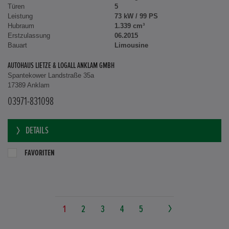
Türen
5
Leistung
73 kW / 99 PS
Hubraum
1.339 cm³
Erstzulassung
06.2015
Bauart
Limousine
AUTOHAUS LIETZE & LOGALL ANKLAM GMBH
Spantekower Landstraße 35a
17389 Anklam
03971-831098
DETAILS
FAVORITEN
1
2
3
4
5