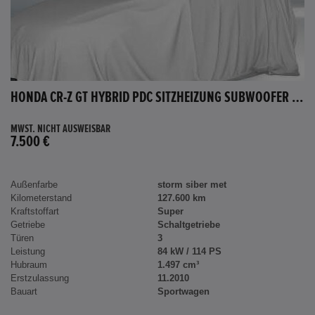
HONDA CR-Z GT HYBRID PDC SITZHEIZUNG SUBWOOFER BLUETOOTH
MWST. NICHT AUSWEISBAR
7.500 €
Außenfarbe
storm siber met
Kilometerstand
127.600 km
Kraftstoffart
Super
Getriebe
Schaltgetriebe
Türen
3
Leistung
84 kW / 114 PS
Hubraum
1.497 cm³
Erstzulassung
11.2010
Bauart
Sportwagen