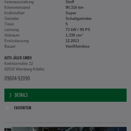
Innenausstattung
Stoff
Kilometerstand
90.316 km
Kraftstoffart
Super
Getriebe
Schaltgetriebe
Türen
5
Leistung
73 kW / 99 PS
Hubraum
1.339 cm³
Erstzulassung
12.2013
Bauart
Van/Kleinbus
AUTO-JÄGER GMBH
Kettnitzmühle 22
92533 Wernberg-Köblitz
09604-92090
DETAILS
FAVORITEN