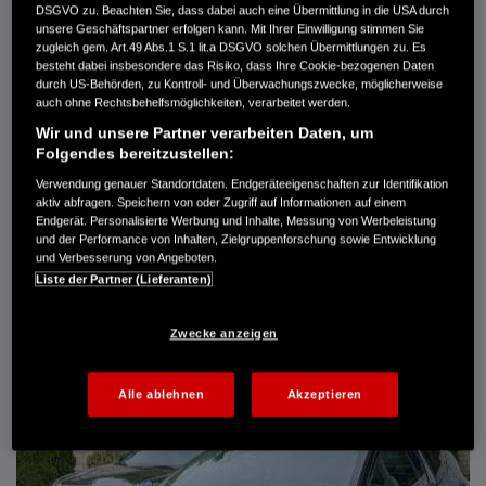
DSGVO zu. Beachten Sie, dass dabei auch eine Übermittlung in die USA durch
Türen
5
unsere Geschäftspartner erfolgen kann. Mit Ihrer Einwilligung stimmen Sie
Leistung
61 kW / 83 PS
zugleich gem. Art.49 Abs.1 S.1 lit.a DSGVO solchen Übermittlungen zu. Es
Hubraum
1.339 cm³
besteht dabei insbesondere das Risiko, dass Ihre Cookie-bezogenen Daten
Erstzulassung
10.2007
durch US-Behörden, zu Kontroll- und Überwachungszwecke, möglicherweise
Bauart
Limousine
auch ohne Rechtsbehelfsmöglichkeiten, verarbeitet werden.
Wir und unsere Partner verarbeiten Daten, um
AUTO HARKE GMBH
Folgendes bereitzustellen:
Randersweide 59-63
21035 Hamburg
Verwendung genauer Standortdaten. Endgeräteeigenschaften zur Identifikation
aktiv abfragen. Speichern von oder Zugriff auf Informationen auf einem
+49 40 735 935 0
Endgerät. Personalisierte Werbung und Inhalte, Messung von Werbeleistung
und der Performance von Inhalten, Zielgruppenforschung sowie Entwicklung
und Verbesserung von Angeboten.
DETAILS
Liste der Partner (Lieferanten)
FAVORITEN
Zwecke anzeigen
Alle ablehnen
Akzeptieren