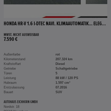
HONDA HR-V 1.6 I-DTEC NAVI. KLIMAAUTOMATIK... ELEGANCE
MWST. NICHT AUSWEISBAR
7.590 €
Außenfarbe
rot
Kilometerstand
207.324 km
Kraftstoffart
Diesel
Getriebe
Schaltgetriebe
Türen
5
Leistung
88 kW / 120 PS
Hubraum
1.597 cm³
Erstzulassung
07.2016
Bauart
SUV
AUTOHAUS EICHHORN GMBH
Nordstr. 18