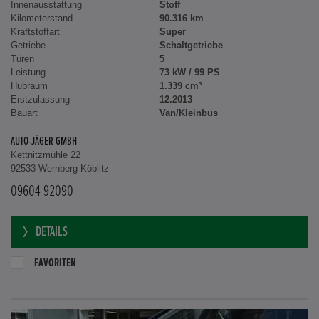
Innenausstattung
Stoff
Kilometerstand
90.316 km
Kraftstoffart
Super
Getriebe
Schaltgetriebe
Türen
5
Leistung
73 kW / 99 PS
Hubraum
1.339 cm³
Erstzulassung
12.2013
Bauart
Van/Kleinbus
AUTO-JÄGER GMBH
Kettnitzmühle 22
92533 Wernberg-Köblitz
09604-92090
DETAILS
FAVORITEN