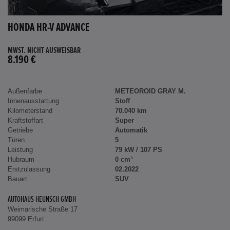
HONDA HR-V ADVANCE
MWST. NICHT AUSWEISBAR
8.190 €
Außenfarbe
METEOROID GRAY M.
Innenausstattung
Stoff
Kilometerstand
70.040 km
Kraftstoffart
Super
Getriebe
Automatik
Türen
5
Leistung
79 kW / 107 PS
Hubraum
0 cm³
Erstzulassung
02.2022
Bauart
SUV
AUTOHAUS HEUNSCH GMBH
Weimarische Straße 17
99099 Erfurt