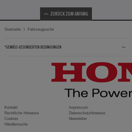
ZURÜCK ZUM ANFANG
Startseite
Fahrzeugsuche
*GEMÄSS GESONDERTEN BEDINGUNGEN
JAZZ HYBRID
JAZZ
CIVIC TYPE R
CIVIC HYBRID
CIVIC TOURER
CIVIC / CIVIC LIMOUSINE
Kontakt
Impressum
Rechtliche Hinweise
Datenschutzhinweise
INSIGHT
Cookies
Newsletter
Händlersuche
ACCORD