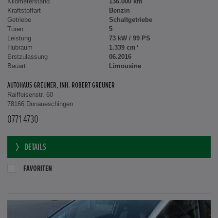
Kilometerstand
136.000 km
Kraftstoffart
Benzin
Getriebe
Schaltgetriebe
Türen
5
Leistung
73 kW / 99 PS
Hubraum
1.339 cm³
Erstzulassung
06.2016
Bauart
Limousine
AUTOHAUS GREUNER, INH. ROBERT GREUNER
Raiffeisenstr. 60
78166 Donaueschingen
0771 4730
DETAILS
FAVORITEN