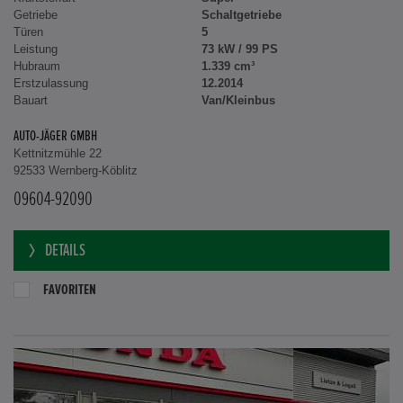
Getriebe
Schaltgetriebe
Türen
5
Leistung
73 kW / 99 PS
Hubraum
1.339 cm³
Erstzulassung
12.2014
Bauart
Van/Kleinbus
AUTO-JÄGER GMBH
Kettnitzmühle 22
92533 Wernberg-Köblitz
09604-92090
DETAILS
FAVORITEN