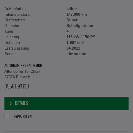
Außenfarbe
silber
Kilometerstand
147.900 km
Kraftstoffart
Super
Getriebe
Schaltgetriebe
Türen
4
Leistung
115 kW / 156 PS
Hubraum
1.997 cm³
Erstzulassung
04.2012
Bauart
Limousine
AUTOHAUS KERKAU GMBH
Altendorfer Tor 25-27
37574 Einbeck
05561-93130
DETAILS
FAVORITEN