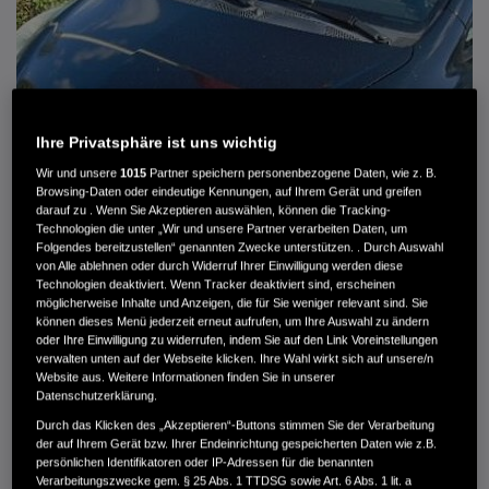
Ihre Privatsphäre ist uns wichtig
Wir und unsere
1015
Partner speichern personenbezogene Daten, wie z. B.
Browsing-Daten oder eindeutige Kennungen, auf Ihrem Gerät und greifen
darauf zu . Wenn Sie Akzeptieren auswählen, können die Tracking-
Technologien die unter „Wir und unsere Partner verarbeiten Daten, um
Folgendes bereitzustellen“ genannten Zwecke unterstützen. . Durch Auswahl
von Alle ablehnen oder durch Widerruf Ihrer Einwilligung werden diese
HONDA JAZZ 1.4 ES SPORT KLIMA, RADIOCD, LM-ALLWETTERRÄDER, PRIVACY
Technologien deaktiviert. Wenn Tracker deaktiviert sind, erscheinen
möglicherweise Inhalte und Anzeigen, die für Sie weniger relevant sind. Sie
können dieses Menü jederzeit erneut aufrufen, um Ihre Auswahl zu ändern
MWST. NICHT AUSWEISBAR
oder Ihre Einwilligung zu widerrufen, indem Sie auf den Link Voreinstellungen
3.900 €
verwalten unten auf der Webseite klicken. Ihre Wahl wirkt sich auf unsere/n
Website aus. Weitere Informationen finden Sie in unserer
Datenschutzerklärung.
Außenfarbe
crystal black pearl
Durch das Klicken des „Akzeptieren“-Buttons stimmen Sie der Verarbeitung
Kilometerstand
166.000 km
der auf Ihrem Gerät bzw. Ihrer Endeinrichtung gespeicherten Daten wie z.B.
persönlichen Identifikatoren oder IP-Adressen für die benannten
Kraftstoffart
Super
Verarbeitungszwecke gem. § 25 Abs. 1 TTDSG sowie Art. 6 Abs. 1 lit. a
Getriebe
Automatik