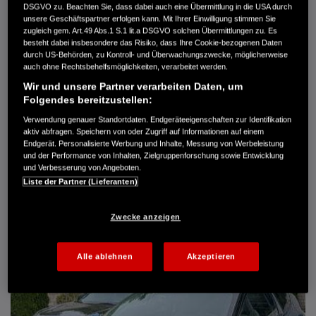
DSGVO zu. Beachten Sie, dass dabei auch eine Übermittlung in die USA durch
Türen
5
unsere Geschäftspartner erfolgen kann. Mit Ihrer Einwilligung stimmen Sie
Leistung
61 kW / 83 PS
zugleich gem. Art.49 Abs.1 S.1 lit.a DSGVO solchen Übermittlungen zu. Es
Hubraum
1.339 cm³
besteht dabei insbesondere das Risiko, dass Ihre Cookie-bezogenen Daten
Erstzulassung
10.2007
durch US-Behörden, zu Kontroll- und Überwachungszwecke, möglicherweise
Bauart
Limousine
auch ohne Rechtsbehelfsmöglichkeiten, verarbeitet werden.
Wir und unsere Partner verarbeiten Daten, um
AUTO HARKE GMBH
Folgendes bereitzustellen:
Randersweide 59-63
21035 Hamburg
Verwendung genauer Standortdaten. Endgeräteeigenschaften zur Identifikation
aktiv abfragen. Speichern von oder Zugriff auf Informationen auf einem
+49 40 735 935 0
Endgerät. Personalisierte Werbung und Inhalte, Messung von Werbeleistung
und der Performance von Inhalten, Zielgruppenforschung sowie Entwicklung
und Verbesserung von Angeboten.
DETAILS
Liste der Partner (Lieferanten)
FAVORITEN
Zwecke anzeigen
Alle ablehnen
Akzeptieren