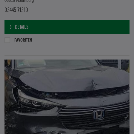
06618 Naumburg
03445 71310
DETAILS
FAVORITEN