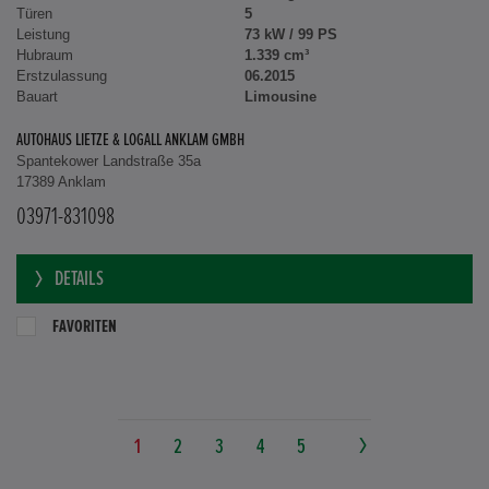
Türen
5
Leistung
73 kW / 99 PS
Hubraum
1.339 cm³
Erstzulassung
06.2015
Bauart
Limousine
AUTOHAUS LIETZE & LOGALL ANKLAM GMBH
Spantekower Landstraße 35a
17389 Anklam
03971-831098
DETAILS
FAVORITEN
1
2
3
4
5