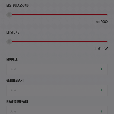
ERSTZULASSUNG
bis
ab 2000
360
km
LEISTUNG
ab 61 kW
MODELL
GETRIEBEART
KRAFTSTOFFART