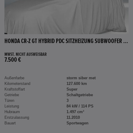
HONDA CR-Z GT HYBRID PDC SITZHEIZUNG SUBWOOFER BLUETOOTH
MWST. NICHT AUSWEISBAR
7.500 €
Außenfarbe
storm siber met
Kilometerstand
127.600 km
Kraftstoffart
Super
Getriebe
Schaltgetriebe
Türen
3
Leistung
84 kW / 114 PS
Hubraum
1.497 cm³
Erstzulassung
11.2010
Bauart
Sportwagen