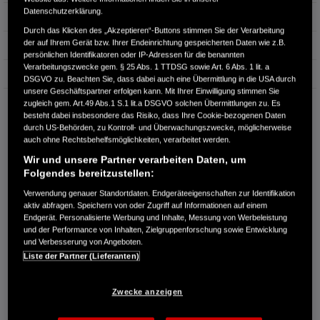
Datenschutzerklärung.
Hubraum
1.993 cm³
Durch das Klicken des „Akzeptieren“-Buttons stimmen Sie der Verarbeitung
der auf Ihrem Gerät bzw. Ihrer Endeinrichtung gespeicherten Daten wie z.B.
Erstzulassung
07.2019
persönlichen Identifikatoren oder IP-Adressen für die benannten
Verarbeitungszwecke gem. § 25 Abs. 1 TTDSG sowie Art. 6 Abs. 1 lit. a
Bauart
SUV
DSGVO zu. Beachten Sie, dass dabei auch eine Übermittlung in die USA durch
unsere Geschäftspartner erfolgen kann. Mit Ihrer Einwilligung stimmen Sie
zugleich gem. Art.49 Abs.1 S.1 lit.a DSGVO solchen Übermittlungen zu. Es
AUTOHAUS TOTZ GMBH
besteht dabei insbesondere das Risiko, dass Ihre Cookie-bezogenen Daten
Driburger Straße 5a
durch US-Behörden, zu Kontroll- und Überwachungszwecke, möglicherweise
33034 Brakel
auch ohne Rechtsbehelfsmöglichkeiten, verarbeitet werden.
Wir und unsere Partner verarbeiten Daten, um
RUFEN SIE UNS AN:
Folgendes bereitzustellen:
0 52 72 - 95 88
Verwendung genauer Standortdaten. Endgeräteeigenschaften zur Identifikation
aktiv abfragen. Speichern von oder Zugriff auf Informationen auf einem
Route planen
Endgerät. Personalisierte Werbung und Inhalte, Messung von Werbeleistung
und der Performance von Inhalten, Zielgruppenforschung sowie Entwicklung
Händlerbestand anzeigen
und Verbesserung von Angeboten.
Händler kontaktieren
Liste der Partner (Lieferanten)
E-MAIL-ANFRAGE
Zwecke anzeigen