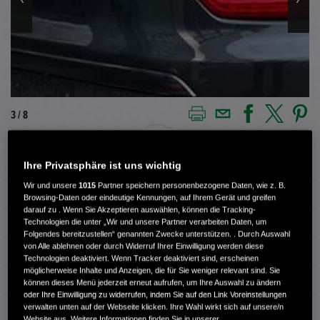
3 / 8
Ihre Privatsphäre ist uns wichtig
Außenfarbe
COSMIC BLUE
Wir und unsere
1015
Partner speichern personenbezogene Daten, wie z. B.
Kilometerstand
99.700 km
Browsing-Daten oder eindeutige Kennungen, auf Ihrem Gerät und greifen
darauf zu . Wenn Sie Akzeptieren auswählen, können die Tracking-
Kraftstoffart
Benzin
Technologien die unter „Wir und unsere Partner verarbeiten Daten, um
Folgendes bereitzustellen“ genannten Zwecke unterstützen. . Durch Auswahl
von Alle ablehnen oder durch Widerruf Ihrer Einwilligung werden diese
Getriebe
Automatik
Technologien deaktiviert. Wenn Tracker deaktiviert sind, erscheinen
möglicherweise Inhalte und Anzeigen, die für Sie weniger relevant sind. Sie
Türen
4
können dieses Menü jederzeit erneut aufrufen, um Ihre Auswahl zu ändern
oder Ihre Einwilligung zu widerrufen, indem Sie auf den Link Voreinstellungen
verwalten unten auf der Webseite klicken. Ihre Wahl wirkt sich auf unsere/n
Leistung
107 kW / 145 PS
Website aus. Weitere Informationen finden Sie in unserer