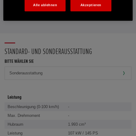
PROBEFAHRT VEREINBAREN
Alle ablehnen
Akzeptieren
FAVORITEN
STANDARD- UND SONDERAUSSTATTUNG
BITTE WÄHLEN SIE
Leistung
Beschleunigung (0-100 km/h)
-
Max. Drehmoment
-
Hubraum
1.993 cm³
Leistung
107 kW / 145 PS