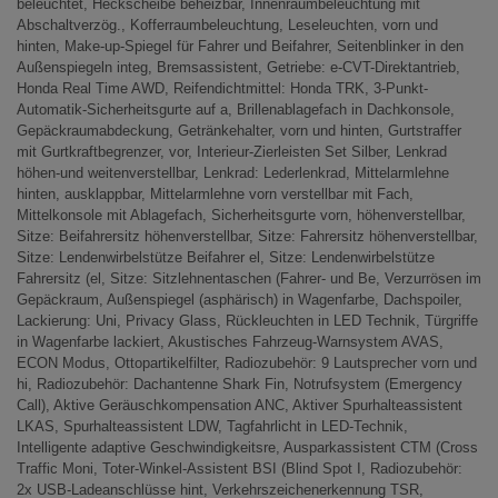
beleuchtet, Heckscheibe beheizbar, Innenraumbeleuchtung mit
Abschaltverzög., Kofferraumbeleuchtung, Leseleuchten, vorn und
hinten, Make-up-Spiegel für Fahrer und Beifahrer, Seitenblinker in den
Außenspiegeln integ, Bremsassistent, Getriebe: e-CVT-Direktantrieb,
Honda Real Time AWD, Reifendichtmittel: Honda TRK, 3-Punkt-
Automatik-Sicherheitsgurte auf a, Brillenablagefach in Dachkonsole,
Gepäckraumabdeckung, Getränkehalter, vorn und hinten, Gurtstraffer
mit Gurtkraftbegrenzer, vor, Interieur-Zierleisten Set Silber, Lenkrad
höhen-und weitenverstellbar, Lenkrad: Lederlenkrad, Mittelarmlehne
hinten, ausklappbar, Mittelarmlehne vorn verstellbar mit Fach,
Mittelkonsole mit Ablagefach, Sicherheitsgurte vorn, höhenverstellbar,
Sitze: Beifahrersitz höhenverstellbar, Sitze: Fahrersitz höhenverstellbar,
Sitze: Lendenwirbelstütze Beifahrer el, Sitze: Lendenwirbelstütze
Fahrersitz (el, Sitze: Sitzlehnentaschen (Fahrer- und Be, Verzurrösen im
Gepäckraum, Außenspiegel (asphärisch) in Wagenfarbe, Dachspoiler,
Lackierung: Uni, Privacy Glass, Rückleuchten in LED Technik, Türgriffe
in Wagenfarbe lackiert, Akustisches Fahrzeug-Warnsystem AVAS,
ECON Modus, Ottopartikelfilter, Radiozubehör: 9 Lautsprecher vorn und
hi, Radiozubehör: Dachantenne Shark Fin, Notrufsystem (Emergency
Call), Aktive Geräuschkompensation ANC, Aktiver Spurhalteassistent
LKAS, Spurhalteassistent LDW, Tagfahrlicht in LED-Technik,
Intelligente adaptive Geschwindigkeitsre, Ausparkassistent CTM (Cross
Traffic Moni, Toter-Winkel-Assistent BSI (Blind Spot I, Radiozubehör:
2x USB-Ladeanschlüsse hint, Verkehrszeichenerkennung TSR,