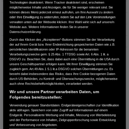
Technologien deaktiviert. Wenn Tracker deaktiviert sind, erscheinen
Leistung
135 kW / 184 PS
möglicherweise Inhalte und Anzeigen, die für Sie weniger relevant sind. Sie
können dieses Menü jederzeit erneut aufrufen, um Ihre Auswahl zu ändern
oder Ihre Einwilligung zu widerrufen, indem Sie auf den Link Voreinstellungen
Hubraum
1.993 cm³
verwalten unten auf der Webseite klicken. Ihre Wahl wirkt sich auf unsere/n
Website aus. Weitere Informationen finden Sie in unserer
Erstzulassung
02.2019
Datenschutzerklärung.
Durch das Klicken des „Akzeptieren“-Buttons stimmen Sie der Verarbeitung
Bauart
SUV
der auf Ihrem Gerät bzw. Ihrer Endeinrichtung gespeicherten Daten wie z.B.
persönlichen Identifikatoren oder IP-Adressen für die benannten
AUTOHAUS LIETZE & LOGALL ANKLAM GMBH
Verarbeitungszwecke gem. § 25 Abs. 1 TTDSG sowie Art. 6 Abs. 1 lit. a
DSGVO zu. Beachten Sie, dass dabei auch eine Übermittlung in die USA durch
Spantekower Landstraße 35a
unsere Geschäftspartner erfolgen kann. Mit Ihrer Einwilligung stimmen Sie
17389 Anklam
zugleich gem. Art.49 Abs.1 S.1 lit.a DSGVO solchen Übermittlungen zu. Es
besteht dabei insbesondere das Risiko, dass Ihre Cookie-bezogenen Daten
RUFEN SIE UNS AN:
durch US-Behörden, zu Kontroll- und Überwachungszwecke, möglicherweise
03971-831098
auch ohne Rechtsbehelfsmöglichkeiten, verarbeitet werden.
Wir und unsere Partner verarbeiten Daten, um
Folgendes bereitzustellen:
Route planen
Händlerbestand anzeigen
Verwendung genauer Standortdaten. Endgeräteeigenschaften zur Identifikation
aktiv abfragen. Speichern von oder Zugriff auf Informationen auf einem
Dealer Website anzeigen
Endgerät. Personalisierte Werbung und Inhalte, Messung von Werbeleistung
Händler kontaktieren
und der Performance von Inhalten, Zielgruppenforschung sowie Entwicklung
und Verbesserung von Angeboten.