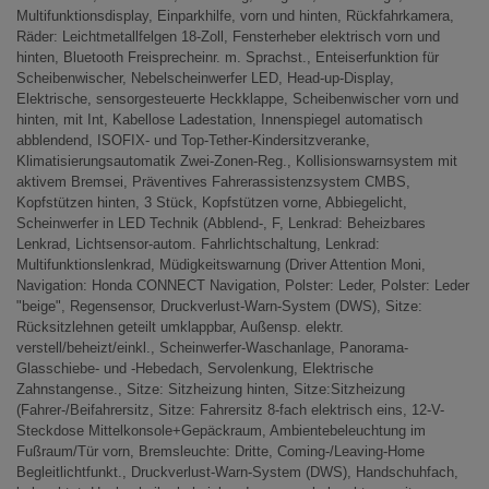
Multifunktionsdisplay, Einparkhilfe, vorn und hinten, Rückfahrkamera,
Räder: Leichtmetallfelgen 18-Zoll, Fensterheber elektrisch vorn und
hinten, Bluetooth Freisprecheinr. m. Sprachst., Enteiserfunktion für
Scheibenwischer, Nebelscheinwerfer LED, Head-up-Display,
Elektrische, sensorgesteuerte Heckklappe, Scheibenwischer vorn und
hinten, mit Int, Kabellose Ladestation, Innenspiegel automatisch
abblendend, ISOFIX- und Top-Tether-Kindersitzveranke,
Klimatisierungsautomatik Zwei-Zonen-Reg., Kollisionswarnsystem mit
aktivem Bremsei, Präventives Fahrerassistenzsystem CMBS,
Kopfstützen hinten, 3 Stück, Kopfstützen vorne, Abbiegelicht,
Scheinwerfer in LED Technik (Abblend-, F, Lenkrad: Beheizbares
Lenkrad, Lichtsensor-autom. Fahrlichtschaltung, Lenkrad:
Multifunktionslenkrad, Müdigkeitswarnung (Driver Attention Moni,
Navigation: Honda CONNECT Navigation, Polster: Leder, Polster: Leder
"beige", Regensensor, Druckverlust-Warn-System (DWS), Sitze:
Rücksitzlehnen geteilt umklappbar, Außensp. elektr.
verstell/beheizt/einkl., Scheinwerfer-Waschanlage, Panorama-
Glasschiebe- und -Hebedach, Servolenkung, Elektrische
Zahnstangense., Sitze: Sitzheizung hinten, Sitze:Sitzheizung
(Fahrer-/Beifahrersitz, Sitze: Fahrersitz 8-fach elektrisch eins, 12-V-
Steckdose Mittelkonsole+Gepäckraum, Ambientebeleuchtung im
Fußraum/Tür vorn, Bremsleuchte: Dritte, Coming-/Leaving-Home
Begleitlichtfunkt., Druckverlust-Warn-System (DWS), Handschuhfach,