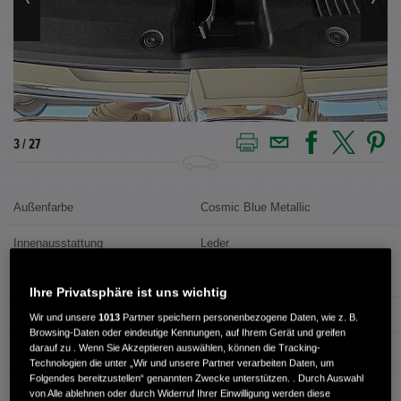
4 / 27
Außenfarbe
Cosmic Blue Metallic
Innenausstattung
Leder
Kilometerstand
77.055 km
Ihre Privatsphäre ist uns wichtig
Kraftstoffart
Benzin
Wir und unsere
1013
Partner speichern personenbezogene Daten, wie z. B.
Browsing-Daten oder eindeutige Kennungen, auf Ihrem Gerät und greifen
darauf zu . Wenn Sie Akzeptieren auswählen, können die Tracking-
Getriebe
Automatik
Technologien die unter „Wir und unsere Partner verarbeiten Daten, um
Folgendes bereitzustellen“ genannten Zwecke unterstützen. . Durch Auswahl
Türen
5
von Alle ablehnen oder durch Widerruf Ihrer Einwilligung werden diese