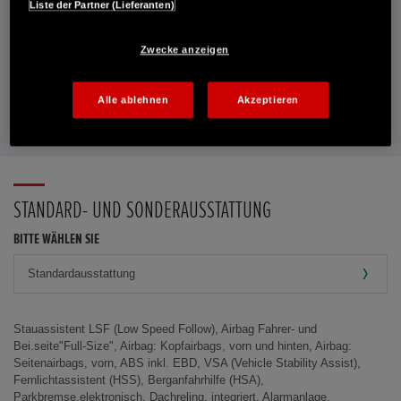
Liste der Partner (Lieferanten)
E-MAIL-ANFRAGE
Zwecke anzeigen
PROBEFAHRT VEREINBAREN
Alle ablehnen
Akzeptieren
FAVORITEN
STANDARD- UND SONDERAUSSTATTUNG
BITTE WÄHLEN SIE
Stauassistent LSF (Low Speed Follow), Airbag Fahrer- und
Bei.seite"Full-Size", Airbag: Kopfairbags, vorn und hinten, Airbag:
Seitenairbags, vorn, ABS inkl. EBD, VSA (Vehicle Stability Assist),
Fernlichtassistent (HSS), Berganfahrhilfe (HSA),
Parkbremse,elektronisch, Dachreling, integriert, Alarmanlage,