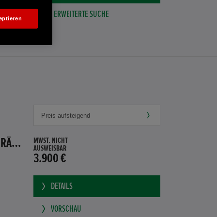
ERWEITERTE SUCHE
eptieren
HONDA JAZZ 1.4 ES SPORT KLIMA, RADIOCD, LM-ALLWETTERRÄDER, PRIVACY
MWST. NICHT
AUSWEISBAR
3.900 €
DETAILS
VORSCHAU