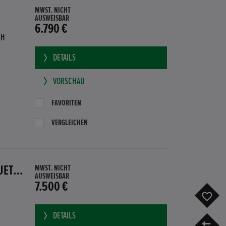
MWST. NICHT
AUSWEISBAR
6.790 €
BH
DETAILS
VORSCHAU
FAVORITEN
VERGLEICHEN
HONDA CR-Z GT HYBRID PDC SITZHEIZUNG SUBWOOFER BLUETOOTH
MWST. NICHT
AUSWEISBAR
7.500 €
F
DETAILS
V