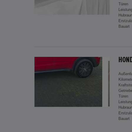
Türen
Leistun
Hubrau
Erstzul
Bauart
HOND
Außenf
Kilomet
Kraftsto
Getrieb
Türen
Leistun
Hubrau
Erstzul
Bauart