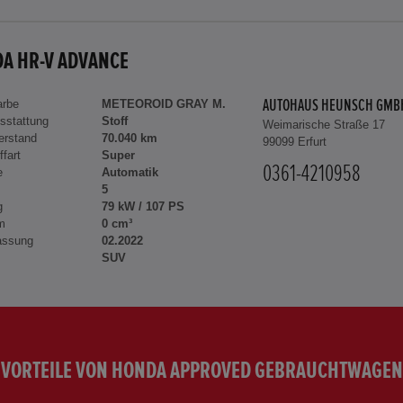
A HR-V ADVANCE
arbe
METEOROID GRAY M.
AUTOHAUS HEUNSCH GMB
sstattung
Stoff
Weimarische Straße 17
erstand
70.040 km
99099 Erfurt
ffart
Super
0361-4210958
e
Automatik
5
g
79 kW / 107 PS
m
0 cm³
assung
02.2022
SUV
VORTEILE VON HONDA APPROVED GEBRAUCHTWAGEN