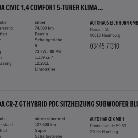
A CIVIC 1,4 COMFORT 5-TÜRER KLIMA...
arbe
silber
AUTOHAUS EICHHORN GM
erstand
74.900 km
Nordstr. 18
ffart
Benzin
06618 Naumburg
e
Schaltgetriebe
03445 71310
5
g
73 kW / 99 PS
m
1.339 cm³
assung
12.2011
Limousine
arbe
storm siber met
AUTO HARKE GMBH
erstand
127.600 km
Randersweide 59-63
ffart
Super
21035 Hamburg
e
Schaltgetriebe