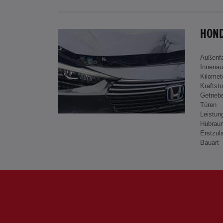
HOND
Außenf
Innenau
Kilomet
Kraftsto
Getrieb
Türen
Leistun
Hubrau
Erstzul
Bauart