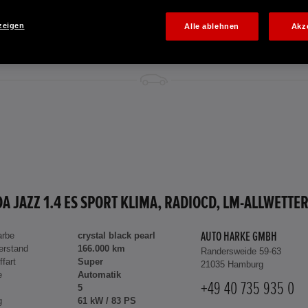
zeigen
Alle ablehnen
Akz
arbe
crystal black pearl
AUTO HARKE GMBH
erstand
166.000 km
Randersweide 59-63
ffart
Super
21035 Hamburg
e
Automatik
+49 40 735 935 0
5
g
61 kW / 83 PS