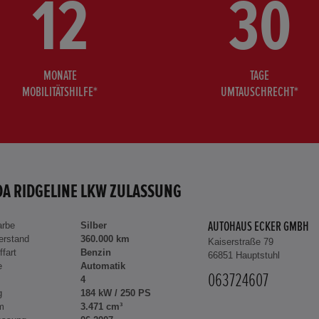
12
30
MONATE
TAGE
MOBILITÄTSHILFE*
UMTAUSCHRECHT*
A RIDGELINE LKW ZULASSUNG
arbe
Silber
AUTOHAUS ECKER GMBH
erstand
360.000 km
Kaiserstraße 79
ffart
Benzin
66851 Hauptstuhl
e
Automatik
063724607
4
g
184 kW / 250 PS
m
3.471 cm³