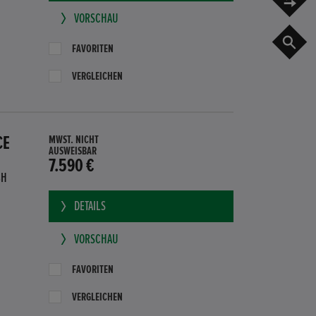
VORSCHAU
G
FAVORITEN
VERGLEICHEN
CE
MWST. NICHT
AUSWEISBAR
7.590 €
BH
DETAILS
VORSCHAU
FAVORITEN
VERGLEICHEN