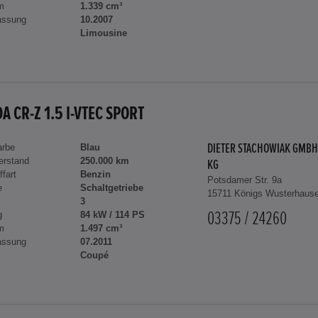
m
1.339 cm³
assung
10.2007
Limousine
A CR-Z 1.5 I-VTEC SPORT
arbe
Blau
DIETER STACHOWIAK GMBH
erstand
250.000 km
KG
ffart
Benzin
Potsdamer Str. 9a
e
Schaltgetriebe
15711 Königs Wusterhaus
3
g
84 kW / 114 PS
03375 / 24260
m
1.497 cm³
assung
07.2011
Coupé