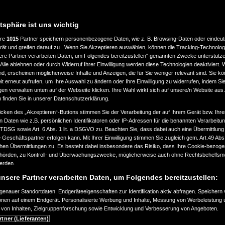
atsphäre ist uns wichtig
ere
1015
Partner speichern personenbezogene Daten, wie z. B. Browsing-Daten oder eindeu
LASSUNG
LEISTUNG
rät und greifen darauf zu . Wenn Sie Akzeptieren auswählen, können die Tracking-Technologi
ere Partner verarbeiten Daten, um Folgendes bereitzustellen“ genannten Zwecke unterstütze
Alle ablehnen oder durch Widerruf Ihrer Einwilligung werden diese Technologien deaktiviert.
bis
ind, erscheinen möglicherweise Inhalte und Anzeigen, die für Sie weniger relevant sind. Sie k
ab 2000
a
360.000
t erneut aufrufen, um Ihre Auswahl zu ändern oder Ihre Einwilligung zu widerrufen, indem Sie
km
gen verwalten unten auf der Webseite klicken. Ihre Wahl wirkt sich auf unsere/n Website aus
n finden Sie in unserer Datenschutzerklärung.
EART
KRAFTSTOFFART
icken des „Akzeptieren“-Buttons stimmen Sie der Verarbeitung der auf Ihrem Gerät bzw. Ihre
n Daten wie z.B. persönlichen Identifikatoren oder IP-Adressen für die benannten Verarbei
TTDSG sowie Art. 6 Abs. 1 lit. a DSGVO zu. Beachten Sie, dass dabei auch eine Übermittlung
Geschäftspartner erfolgen kann. Mit Ihrer Einwilligung stimmen Sie zugleich gem. Art.49 Abs.1
n Übermittlungen zu. Es besteht dabei insbesondere das Risiko, dass Ihre Cookie-bezog
örden, zu Kontroll- und Überwachungszwecke, möglicherweise auch ohne Rechtsbehelfsmö
EURONORM
werden.
nsere Partner verarbeiten Daten, um Folgendes bereitzustellen:
enauer Standortdaten. Endgeräteeigenschaften zur Identifikation aktiv abfragen. Speichern 
ionen auf einem Endgerät. Personalisierte Werbung und Inhalte, Messung von Werbeleistung 
von Inhalten, Zielgruppenforschung sowie Entwicklung und Verbesserung von Angeboten.
SUCHAUFTRAG ERSTELLEN
rtner (Lieferanten)