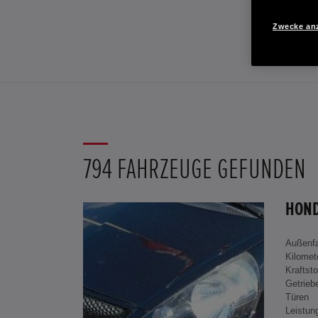
Zwecke an
794 FAHRZEUGE GEFUNDEN
Außenf
Kilomet
Kraftsto
Getrieb
Türen
Leistun