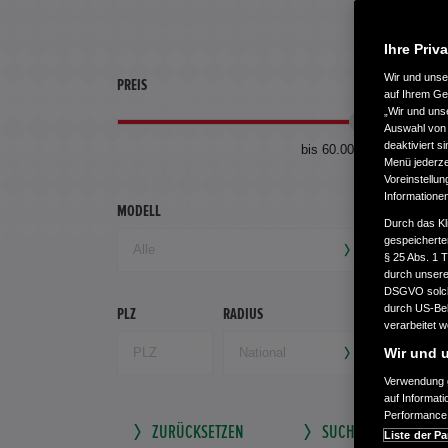
Ihre Priv
Wir und uns
PREIS
ERSTZU
auf Ihrem Ge
„Wir und uns
Auswahl von 
deaktiviert s
bis 60.000 €
Menü jederzei
Voreinstellun
Informatione
MODELL
GETRIEB
Durch das Kl
gespeicherte
§ 25 Abs. 1 
durch unsere 
DSGVO solche
durch US-Beh
PLZ
RADIUS
verarbeitet 
Wir und u
Verwendung g
auf Informat
Performance 
ZURÜCKSETZEN
SUCHE SPEICHERN
Liste der Pa