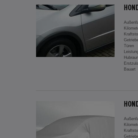
HOND
Außenf
Kilomet
Kraftsto
Getrieb
Türen
Leistun
Hubrau
Erstzul
Bauart
Außenf
Kilomet
Kraftsto
Getrieb