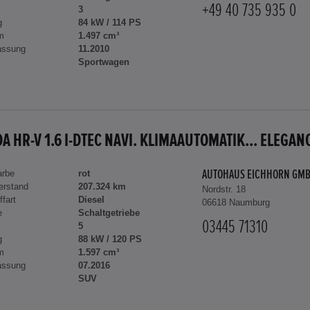
+49 40 735 935 0
3
g
84 kW / 114 PS
m
1.497 cm³
assung
11.2010
Sportwagen
A HR-V 1.6 I-DTEC NAVI. KLIMAAUTOMATIK... ELEGAN
arbe
rot
AUTOHAUS EICHHORN GM
erstand
207.324 km
Nordstr. 18
ffart
Diesel
06618 Naumburg
e
Schaltgetriebe
03445 71310
5
g
88 kW / 120 PS
m
1.597 cm³
assung
07.2016
SUV