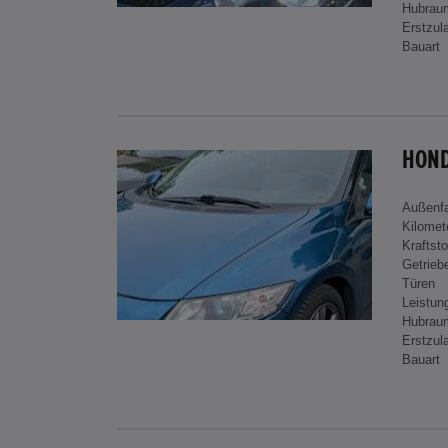
Hubrau
Erstzul
Bauart
HOND
Außenf
Kilomet
Kraftsto
Getrieb
Türen
Leistun
Hubrau
Erstzul
Bauart