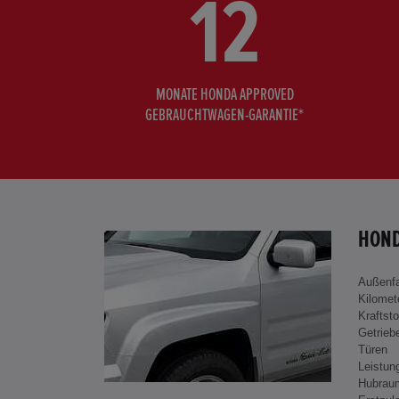
12
MONATE HONDA APPROVED
GEBRAUCHTWAGEN-GARANTIE*
HOND
Außenf
Kilomet
Kraftsto
Getrieb
Türen
Leistun
Hubrau