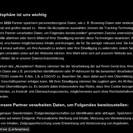
atsphäre ist uns wichtig
ere
1015
Partner speichern personenbezogene Daten, wie z. B. Browsing-Daten oder eindeu
rät und greifen darauf zu . Wenn Sie Akzeptieren auswählen, können die Tracking-Technologi
ere Partner verarbeiten Daten, um Folgendes bereitzustellen“ genannten Zwecke unterstütze
Alle ablehnen oder durch Widerruf Ihrer Einwilligung werden diese Technologien deaktiviert.
ind, erscheinen möglicherweise Inhalte und Anzeigen, die für Sie weniger relevant sind. Sie k
t erneut aufrufen, um Ihre Auswahl zu ändern oder Ihre Einwilligung zu widerrufen, indem Sie
gen verwalten unten auf der Webseite klicken. Ihre Wahl wirkt sich auf unsere/n Website aus
n finden Sie in unserer Datenschutzerklärung.
icken des „Akzeptieren“-Buttons stimmen Sie der Verarbeitung der auf Ihrem Gerät bzw. Ihre
n Daten wie z.B. persönlichen Identifikatoren oder IP-Adressen für die benannten Verarbei
TTDSG sowie Art. 6 Abs. 1 lit. a DSGVO zu. Beachten Sie, dass dabei auch eine Übermittlung
Geschäftspartner erfolgen kann. Mit Ihrer Einwilligung stimmen Sie zugleich gem. Art.49 Abs.1
n Übermittlungen zu. Es besteht dabei insbesondere das Risiko, dass Ihre Cookie-bezog
örden, zu Kontroll- und Überwachungszwecke, möglicherweise auch ohne Rechtsbehelfsmö
werden.
nsere Partner verarbeiten Daten, um Folgendes bereitzustellen:
enauer Standortdaten. Endgeräteeigenschaften zur Identifikation aktiv abfragen. Speichern 
ionen auf einem Endgerät. Personalisierte Werbung und Inhalte, Messung von Werbeleistung 
von Inhalten, Zielgruppenforschung sowie Entwicklung und Verbesserung von Angeboten.
rtner (Lieferanten)