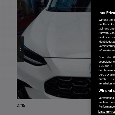
Ihre Priv
Wir und uns
auf Ihrem Ge
„Wir und uns
Auswahl von 
deaktiviert s
Menü jederzei
Voreinstellun
Informatione
Durch das Kl
gespeicherte
§ 25 Abs. 1 
durch unsere 
DSGVO solche
durch US-Beh
verarbeitet 
Wir und u
Verwendung g
auf Informat
2 / 15
Performance 
Liste der Pa