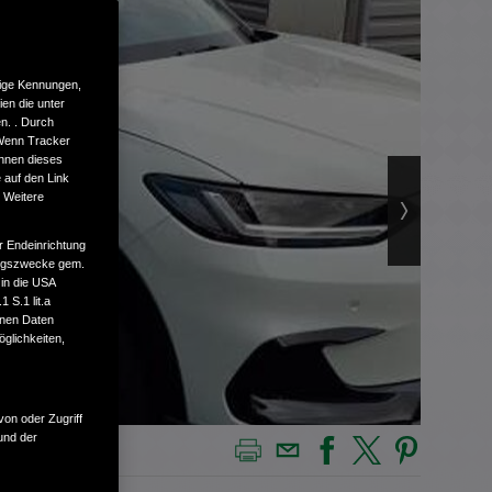
tige Kennungen,
en die unter
n. . Durch
 Wenn Tracker
önnen dieses
 auf den Link
. Weitere
r Endeinrichtung
tungszwecke gem.
 in die USA
 S.1 lit.a
enen Daten
glichkeiten,
von oder Zugriff
und der