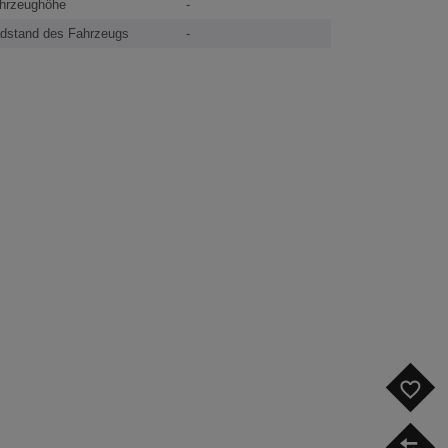
hrzeughöhe
-
dstand des Fahrzeugs
-
F
V