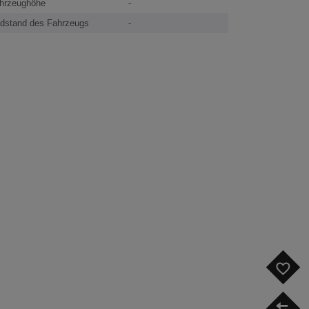
hrzeughöhe
-
dstand des Fahrzeugs
-
F
V