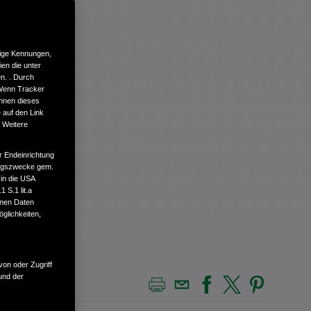
tige Kennungen,
en die unter
n. . Durch
 Wenn Tracker
önnen dieses
 auf den Link
. Weitere
r Endeinrichtung
tungszwecke gem.
 in die USA
 S.1 lit.a
enen Daten
glichkeiten,
von oder Zugriff
und der