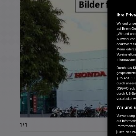
Ihre Priv
Wir und uns
auf Ihrem Ge
„Wir und uns
Auswahl von 
deaktiviert s
Menü jederzei
Voreinstellun
Informatione
Durch das Kl
gespeicherte
§ 25 Abs. 1 
durch unsere 
DSGVO solche
durch US-Beh
verarbeitet 
Wir und u
Verwendung g
auf Informat
1 / 1
Performance 
Liste der Pa