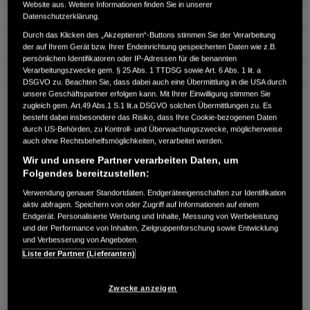
Website aus. Weitere Informationen finden Sie in unserer
Hubraum
1.993 cm³
Datenschutzerklärung.
Durch das Klicken des „Akzeptieren“-Buttons stimmen Sie der Verarbeitung
Erstzulassung
05.2025
der auf Ihrem Gerät bzw. Ihrer Endeinrichtung gespeicherten Daten wie z.B.
persönlichen Identifikatoren oder IP-Adressen für die benannten
Verarbeitungszwecke gem. § 25 Abs. 1 TTDSG sowie Art. 6 Abs. 1 lit. a
Bauart
SUV
DSGVO zu. Beachten Sie, dass dabei auch eine Übermittlung in die USA durch
unsere Geschäftspartner erfolgen kann. Mit Ihrer Einwilligung stimmen Sie
FISCHER & BÖHM KG
zugleich gem. Art.49 Abs.1 S.1 lit.a DSGVO solchen Übermittlungen zu. Es
Robert-Blum-Str. 31
besteht dabei insbesondere das Risiko, dass Ihre Cookie-bezogenen Daten
51373 Leverkusen
durch US-Behörden, zu Kontroll- und Überwachungszwecke, möglicherweise
auch ohne Rechtsbehelfsmöglichkeiten, verarbeitet werden.
RUFEN SIE UNS AN:
Wir und unsere Partner verarbeiten Daten, um
+49212-62058
Folgendes bereitzustellen:
Verwendung genauer Standortdaten. Endgeräteeigenschaften zur Identifikation
aktiv abfragen. Speichern von oder Zugriff auf Informationen auf einem
Route planen
Endgerät. Personalisierte Werbung und Inhalte, Messung von Werbeleistung
Händlerbestand anzeigen
und der Performance von Inhalten, Zielgruppenforschung sowie Entwicklung
und Verbesserung von Angeboten.
Dealer Website anzeigen
Liste der Partner (Lieferanten)
Händler kontaktieren
Zwecke anzeigen
E-MAIL-ANFRAGE