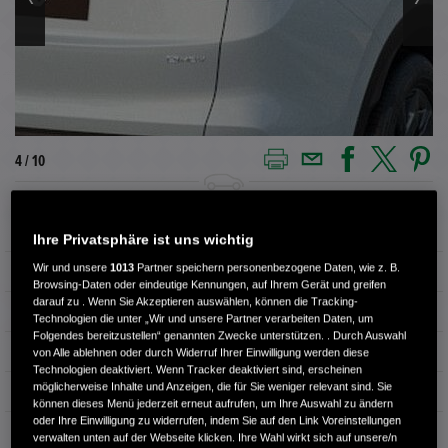
4 / 10
Außenfarbe
weiss
Ihre Privatsphäre ist uns wichtig
Wir und unsere
1013
Partner speichern personenbezogene Daten, wie z. B.
Kilometerstand
10.000 km
Browsing-Daten oder eindeutige Kennungen, auf Ihrem Gerät und greifen
darauf zu . Wenn Sie Akzeptieren auswählen, können die Tracking-
Kraftstoffart
Benzin
Technologien die unter „Wir und unsere Partner verarbeiten Daten, um
Folgendes bereitzustellen“ genannten Zwecke unterstützen. . Durch Auswahl
Getriebe
Automatik
von Alle ablehnen oder durch Widerruf Ihrer Einwilligung werden diese
Technologien deaktiviert. Wenn Tracker deaktiviert sind, erscheinen
möglicherweise Inhalte und Anzeigen, die für Sie weniger relevant sind. Sie
Türen
4
können dieses Menü jederzeit erneut aufrufen, um Ihre Auswahl zu ändern
oder Ihre Einwilligung zu widerrufen, indem Sie auf den Link Voreinstellungen
Leistung
135 kW / 184 PS
verwalten unten auf der Webseite klicken. Ihre Wahl wirkt sich auf unsere/n