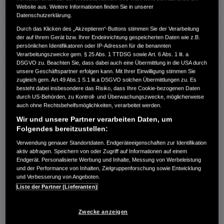
Website aus. Weitere Informationen finden Sie in unserer
Hubraum
1.993 cm³
Datenschutzerklärung.
Durch das Klicken des „Akzeptieren“-Buttons stimmen Sie der Verarbeitung
Erstzulassung
07.2025
der auf Ihrem Gerät bzw. Ihrer Endeinrichtung gespeicherten Daten wie z.B.
persönlichen Identifikatoren oder IP-Adressen für die benannten
Bauart
SUV
Verarbeitungszwecke gem. § 25 Abs. 1 TTDSG sowie Art. 6 Abs. 1 lit. a
DSGVO zu. Beachten Sie, dass dabei auch eine Übermittlung in die USA durch
Garantie
unsere Geschäftspartner erfolgen kann. Mit Ihrer Einwilligung stimmen Sie
zugleich gem. Art.49 Abs.1 S.1 lit.a DSGVO solchen Übermittlungen zu. Es
besteht dabei insbesondere das Risiko, dass Ihre Cookie-bezogenen Daten
durch US-Behörden, zu Kontroll- und Überwachungszwecke, möglicherweise
HONDA CENTER GMBH
auch ohne Rechtsbehelfsmöglichkeiten, verarbeitet werden.
Richard Lehmann Str. 119
Wir und unsere Partner verarbeiten Daten, um
04103 Leipzig
Folgendes bereitzustellen:
RUFEN SIE UNS AN:
Verwendung genauer Standortdaten. Endgeräteeigenschaften zur Identifikation
0341 - 600 77 0
aktiv abfragen. Speichern von oder Zugriff auf Informationen auf einem
Endgerät. Personalisierte Werbung und Inhalte, Messung von Werbeleistung
und der Performance von Inhalten, Zielgruppenforschung sowie Entwicklung
Route planen
und Verbesserung von Angeboten.
Liste der Partner (Lieferanten)
Händlerbestand anzeigen
Dealer Website anzeigen
Zwecke anzeigen
Händler kontaktieren