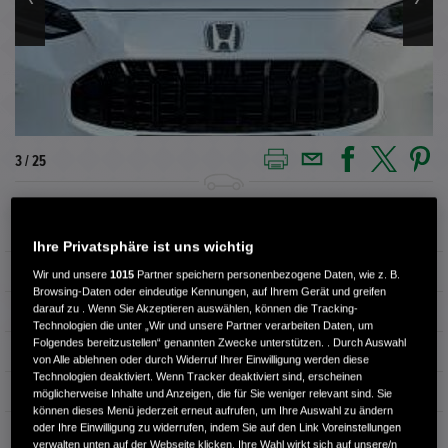
3 / 25
Außenfarbe
PLATINUM WHITE P
Ihre Privatsphäre ist uns wichtig
Kilometerstand
14.070 km
Wir und unsere
1015
Partner speichern personenbezogene Daten, wie z. B.
Browsing-Daten oder eindeutige Kennungen, auf Ihrem Gerät und greifen
darauf zu . Wenn Sie Akzeptieren auswählen, können die Tracking-
Kraftstoffart
Benzin
Technologien die unter „Wir und unsere Partner verarbeiten Daten, um
Folgendes bereitzustellen“ genannten Zwecke unterstützen. . Durch Auswahl
Getriebe
Automatik
von Alle ablehnen oder durch Widerruf Ihrer Einwilligung werden diese
Technologien deaktiviert. Wenn Tracker deaktiviert sind, erscheinen
Türen
4
möglicherweise Inhalte und Anzeigen, die für Sie weniger relevant sind. Sie
können dieses Menü jederzeit erneut aufrufen, um Ihre Auswahl zu ändern
oder Ihre Einwilligung zu widerrufen, indem Sie auf den Link Voreinstellungen
Leistung
135 kW / 184 PS
verwalten unten auf der Webseite klicken. Ihre Wahl wirkt sich auf unsere/n