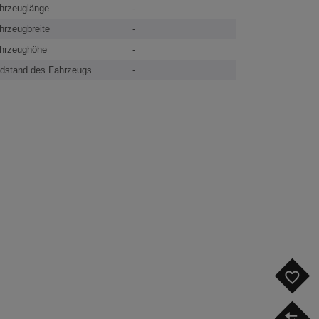
hrzeuglänge
-
hrzeugbreite
-
hrzeughöhe
-
dstand des Fahrzeugs
-
F
V