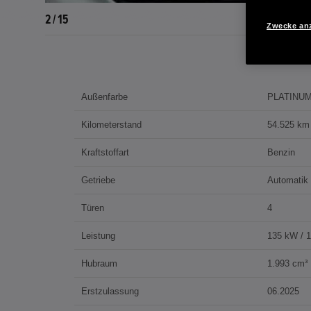
2 / 15
Zwecke an
Außenfarbe
PLATINUM
Kilometerstand
54.525 km
Kraftstoffart
Benzin
Getriebe
Automatik
Türen
4
Leistung
135 kW / 
Hubraum
1.993 cm³
Erstzulassung
06.2025