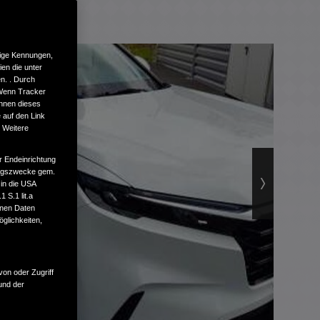
tige Kennungen,
en die unter
n. . Durch
 Wenn Tracker
önnen dieses
 auf den Link
. Weitere
r Endeinrichtung
tungszwecke gem.
 in die USA
 S.1 lit.a
enen Daten
glichkeiten,
von oder Zugriff
und der