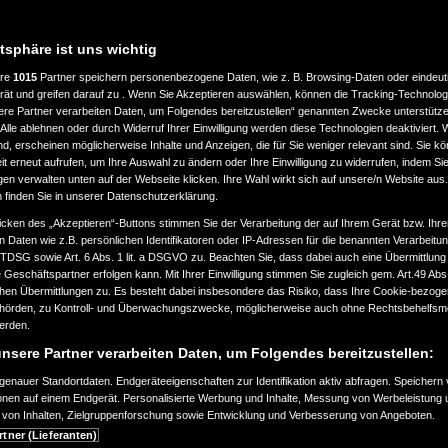
atsphäre ist uns wichtig
ere
1015
Partner speichern personenbezogene Daten, wie z. B. Browsing-Daten oder eindeu
rät und greifen darauf zu . Wenn Sie Akzeptieren auswählen, können die Tracking-Technologi
ere Partner verarbeiten Daten, um Folgendes bereitzustellen“ genannten Zwecke unterstütze
Alle ablehnen oder durch Widerruf Ihrer Einwilligung werden diese Technologien deaktiviert.
ind, erscheinen möglicherweise Inhalte und Anzeigen, die für Sie weniger relevant sind. Sie k
t erneut aufrufen, um Ihre Auswahl zu ändern oder Ihre Einwilligung zu widerrufen, indem Sie
gen verwalten unten auf der Webseite klicken. Ihre Wahl wirkt sich auf unsere/n Website aus
n finden Sie in unserer Datenschutzerklärung.
icken des „Akzeptieren“-Buttons stimmen Sie der Verarbeitung der auf Ihrem Gerät bzw. Ihre
n Daten wie z.B. persönlichen Identifikatoren oder IP-Adressen für die benannten Verarbei
TTDSG sowie Art. 6 Abs. 1 lit. a DSGVO zu. Beachten Sie, dass dabei auch eine Übermittlung
Geschäftspartner erfolgen kann. Mit Ihrer Einwilligung stimmen Sie zugleich gem. Art.49 Abs.1
n Übermittlungen zu. Es besteht dabei insbesondere das Risiko, dass Ihre Cookie-bezog
örden, zu Kontroll- und Überwachungszwecke, möglicherweise auch ohne Rechtsbehelfsmö
werden.
nsere Partner verarbeiten Daten, um Folgendes bereitzustellen:
enauer Standortdaten. Endgeräteeigenschaften zur Identifikation aktiv abfragen. Speichern 
ionen auf einem Endgerät. Personalisierte Werbung und Inhalte, Messung von Werbeleistung 
von Inhalten, Zielgruppenforschung sowie Entwicklung und Verbesserung von Angeboten.
rtner (Lieferanten)