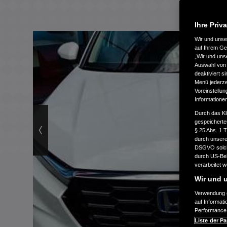
Ihre Priv
Wir und uns
auf Ihrem Ge
„Wir und uns
Auswahl von 
deaktiviert s
Menü jederzei
Voreinstellun
Informatione
Durch das Kl
gespeicherte
§ 25 Abs. 1 
durch unsere 
DSGVO solche
durch US-Beh
verarbeitet 
Wir und u
Verwendung g
auf Informat
Performance 
Liste der Pa