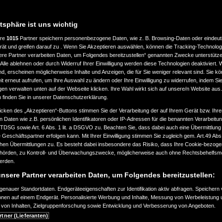
atsphäre ist uns wichtig
ere
1015
Partner speichern personenbezogene Daten, wie z. B. Browsing-Daten oder eindeu
rät und greifen darauf zu . Wenn Sie Akzeptieren auswählen, können die Tracking-Technologi
ere Partner verarbeiten Daten, um Folgendes bereitzustellen“ genannten Zwecke unterstütze
Alle ablehnen oder durch Widerruf Ihrer Einwilligung werden diese Technologien deaktiviert.
ind, erscheinen möglicherweise Inhalte und Anzeigen, die für Sie weniger relevant sind. Sie k
t erneut aufrufen, um Ihre Auswahl zu ändern oder Ihre Einwilligung zu widerrufen, indem Sie
gen verwalten unten auf der Webseite klicken. Ihre Wahl wirkt sich auf unsere/n Website aus
n finden Sie in unserer Datenschutzerklärung.
icken des „Akzeptieren“-Buttons stimmen Sie der Verarbeitung der auf Ihrem Gerät bzw. Ihre
n Daten wie z.B. persönlichen Identifikatoren oder IP-Adressen für die benannten Verarbei
TTDSG sowie Art. 6 Abs. 1 lit. a DSGVO zu. Beachten Sie, dass dabei auch eine Übermittlung
Geschäftspartner erfolgen kann. Mit Ihrer Einwilligung stimmen Sie zugleich gem. Art.49 Abs.1
n Übermittlungen zu. Es besteht dabei insbesondere das Risiko, dass Ihre Cookie-bezog
örden, zu Kontroll- und Überwachungszwecke, möglicherweise auch ohne Rechtsbehelfsmö
werden.
nsere Partner verarbeiten Daten, um Folgendes bereitzustellen:
enauer Standortdaten. Endgeräteeigenschaften zur Identifikation aktiv abfragen. Speichern 
ionen auf einem Endgerät. Personalisierte Werbung und Inhalte, Messung von Werbeleistung 
von Inhalten, Zielgruppenforschung sowie Entwicklung und Verbesserung von Angeboten.
rtner (Lieferanten)