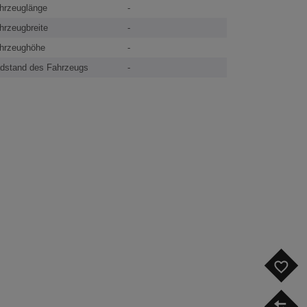
hrzeuglänge
-
hrzeugbreite
-
hrzeughöhe
-
dstand des Fahrzeugs
-
F
V