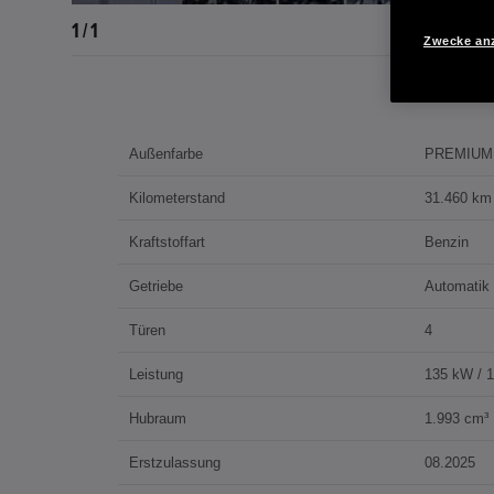
1 / 1
Zwecke an
Außenfarbe
PREMIUM
Kilometerstand
31.460 km
Kraftstoffart
Benzin
Getriebe
Automatik
Türen
4
Leistung
135 kW / 
Hubraum
1.993 cm³
Erstzulassung
08.2025