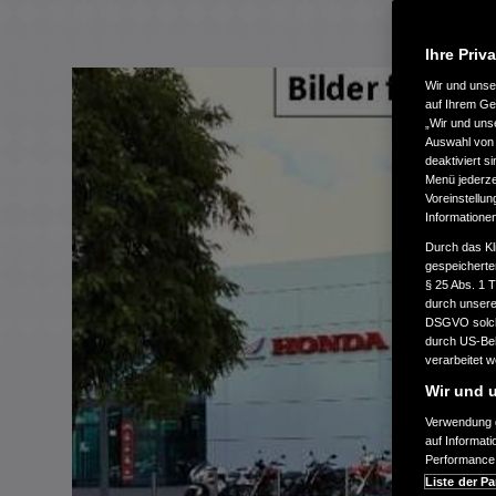
Ihre Priv
Wir und uns
auf Ihrem Ge
„Wir und uns
Auswahl von 
deaktiviert s
Menü jederzei
Voreinstellun
Informatione
Durch das Kl
gespeicherte
§ 25 Abs. 1 
durch unsere 
DSGVO solche
durch US-Beh
verarbeitet 
Wir und u
Verwendung g
auf Informat
Performance 
Liste der Pa