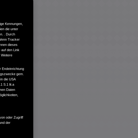
tige Kennungen,
en die unter
n. . Durch
 Wenn Tracker
önnen dieses
 auf den Link
. Weitere
r Endeinrichtung
tungszwecke gem.
 in die USA
 S.1 lit.a
enen Daten
glichkeiten,
von oder Zugriff
und der