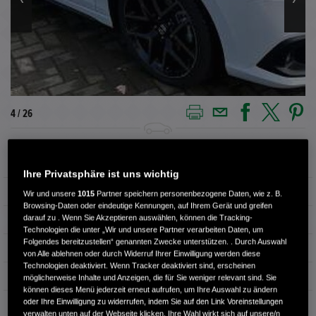
4 / 26
Außenfarbe
platinum white pearl
Ihre Privatsphäre ist uns wichtig
Kilometerstand
11.615 km
Wir und unsere
1015
Partner speichern personenbezogene Daten, wie z. B.
Browsing-Daten oder eindeutige Kennungen, auf Ihrem Gerät und greifen
darauf zu . Wenn Sie Akzeptieren auswählen, können die Tracking-
Kraftstoffart
Benzin
Technologien die unter „Wir und unsere Partner verarbeiten Daten, um
Folgendes bereitzustellen“ genannten Zwecke unterstützen. . Durch Auswahl
Getriebe
Automatik
von Alle ablehnen oder durch Widerruf Ihrer Einwilligung werden diese
Technologien deaktiviert. Wenn Tracker deaktiviert sind, erscheinen
Türen
4
möglicherweise Inhalte und Anzeigen, die für Sie weniger relevant sind. Sie
können dieses Menü jederzeit erneut aufrufen, um Ihre Auswahl zu ändern
oder Ihre Einwilligung zu widerrufen, indem Sie auf den Link Voreinstellungen
Leistung
136 kW / 185 PS
verwalten unten auf der Webseite klicken. Ihre Wahl wirkt sich auf unsere/n