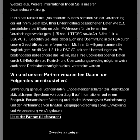
Website aus. Weitere Informationen finden Sie in unserer
Hubraum
1.993 cm³
Datenschutzerklärung.
Durch das Klicken des „Akzeptieren“-Buttons stimmen Sie der Verarbeitung
Erstzulassung
08.2025
der auf Ihrem Gerät bzw. Ihrer Endeinrichtung gespeicherten Daten wie z.B.
persönlichen Identifikatoren oder IP-Adressen für die benannten
Bauart
Limousine
Verarbeitungszwecke gem. § 25 Abs. 1 TTDSG sowie Art. 6 Abs. 1 lit. a
DSGVO zu. Beachten Sie, dass dabei auch eine Übermittlung in die USA durch
Garantie
unsere Geschäftspartner erfolgen kann. Mit Ihrer Einwilligung stimmen Sie
zugleich gem. Art.49 Abs.1 S.1 lit.a DSGVO solchen Übermittlungen zu. Es
besteht dabei insbesondere das Risiko, dass Ihre Cookie-bezogenen Daten
durch US-Behörden, zu Kontroll- und Überwachungszwecke, möglicherweise
HONDA CENTER GMBH
auch ohne Rechtsbehelfsmöglichkeiten, verarbeitet werden.
Richard Lehmann Str. 119
Wir und unsere Partner verarbeiten Daten, um
04103 Leipzig
Folgendes bereitzustellen:
RUFEN SIE UNS AN:
Verwendung genauer Standortdaten. Endgeräteeigenschaften zur Identifikation
0341 - 600 77 0
aktiv abfragen. Speichern von oder Zugriff auf Informationen auf einem
Endgerät. Personalisierte Werbung und Inhalte, Messung von Werbeleistung
und der Performance von Inhalten, Zielgruppenforschung sowie Entwicklung
Route planen
und Verbesserung von Angeboten.
Liste der Partner (Lieferanten)
Händlerbestand anzeigen
Dealer Website anzeigen
Zwecke anzeigen
Händler kontaktieren