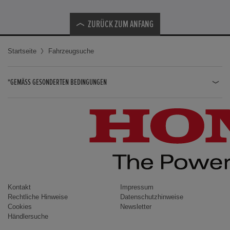
ZURÜCK ZUM ANFANG
Startseite
Fahrzeugsuche
*GEMÄSS GESONDERTEN BEDINGUNGEN
JAZZ HYBRID
JAZZ
CIVIC TYPE R
CIVIC HYBRID
CIVIC TOURER
CIVIC / CIVIC LIMOUSINE
Kontakt
Impressum
Rechtliche Hinweise
Datenschutzhinweise
INSIGHT
Cookies
Newsletter
Händlersuche
ACCORD