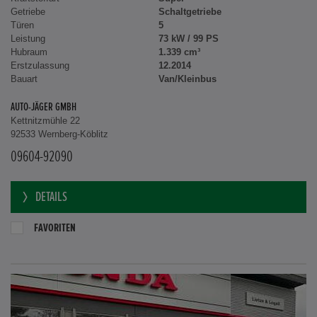
Getriebe
Schaltgetriebe
Türen
5
Leistung
73 kW / 99 PS
Hubraum
1.339 cm³
Erstzulassung
12.2014
Bauart
Van/Kleinbus
AUTO-JÄGER GMBH
Kettnitzmühle 22
92533 Wernberg-Köblitz
09604-92090
DETAILS
FAVORITEN