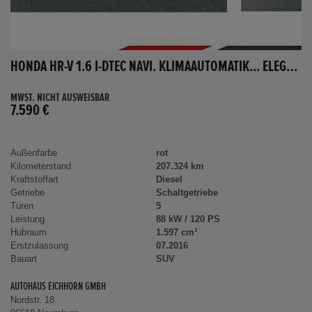
HONDA HR-V 1.6 I-DTEC NAVI. KLIMAAUTOMATIK... ELEGANCE
MWST. NICHT AUSWEISBAR
7.590 €
Außenfarbe
rot
Kilometerstand
207.324 km
Kraftstoffart
Diesel
Getriebe
Schaltgetriebe
Türen
5
Leistung
88 kW / 120 PS
Hubraum
1.597 cm³
Erstzulassung
07.2016
Bauart
SUV
AUTOHAUS EICHHORN GMBH
Nordstr. 18