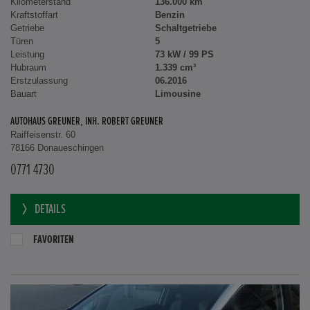
Kilometerstand
136.000 km
Kraftstoffart
Benzin
Getriebe
Schaltgetriebe
Türen
5
Leistung
73 kW / 99 PS
Hubraum
1.339 cm³
Erstzulassung
06.2016
Bauart
Limousine
AUTOHAUS GREUNER, INH. ROBERT GREUNER
Raiffeisenstr. 60
78166 Donaueschingen
0771 4730
DETAILS
FAVORITEN