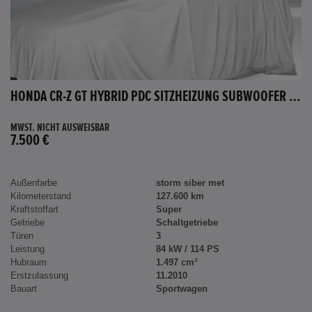
HONDA CR-Z GT HYBRID PDC SITZHEIZUNG SUBWOOFER BLUETOOTH
MWST. NICHT AUSWEISBAR
7.500 €
Außenfarbe
storm siber met
Kilometerstand
127.600 km
Kraftstoffart
Super
Getriebe
Schaltgetriebe
Türen
3
Leistung
84 kW / 114 PS
Hubraum
1.497 cm³
Erstzulassung
11.2010
Bauart
Sportwagen