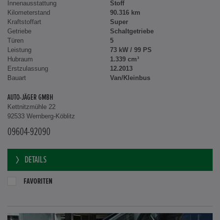
Innenausstattung
Stoff
Kilometerstand
90.316 km
Kraftstoffart
Super
Getriebe
Schaltgetriebe
Türen
5
Leistung
73 kW / 99 PS
Hubraum
1.339 cm³
Erstzulassung
12.2013
Bauart
Van/Kleinbus
AUTO-JÄGER GMBH
Kettnitzmühle 22
92533 Wernberg-Köblitz
09604-92090
DETAILS
FAVORITEN