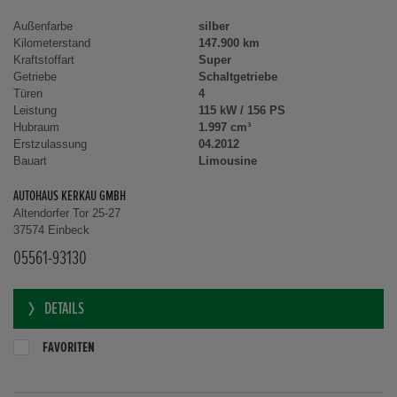
Außenfarbe
silber
Kilometerstand
147.900 km
Kraftstoffart
Super
Getriebe
Schaltgetriebe
Türen
4
Leistung
115 kW / 156 PS
Hubraum
1.997 cm³
Erstzulassung
04.2012
Bauart
Limousine
AUTOHAUS KERKAU GMBH
Altendorfer Tor 25-27
37574 Einbeck
05561-93130
DETAILS
FAVORITEN