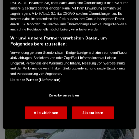
DSGVO zu. Beachten Sie, dass dabei auch eine Übermittlung in die USA durch
Türen
5
unsere Geschäftspartner erfolgen kann. Mit Ihrer Einwilligung stimmen Sie
Leistung
61 kW / 83 PS
zugleich gem. Art.49 Abs.1 S.1 lit.a DSGVO solchen Übermittlungen zu. Es
Hubraum
1.339 cm³
besteht dabei insbesondere das Risiko, dass Ihre Cookie-bezogenen Daten
Erstzulassung
10.2007
durch US-Behörden, zu Kontroll- und Überwachungszwecke, möglicherweise
Bauart
Limousine
auch ohne Rechtsbehelfsmöglichkeiten, verarbeitet werden.
Wir und unsere Partner verarbeiten Daten, um
AUTO HARKE GMBH
Folgendes bereitzustellen:
Randersweide 59-63
21035 Hamburg
Verwendung genauer Standortdaten. Endgeräteeigenschaften zur Identifikation
aktiv abfragen. Speichern von oder Zugriff auf Informationen auf einem
+49 40 735 935 0
Endgerät. Personalisierte Werbung und Inhalte, Messung von Werbeleistung
und der Performance von Inhalten, Zielgruppenforschung sowie Entwicklung
und Verbesserung von Angeboten.
DETAILS
Liste der Partner (Lieferanten)
FAVORITEN
Zwecke anzeigen
Alle ablehnen
Akzeptieren