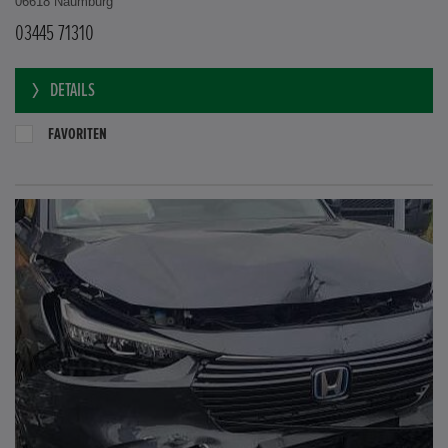
06618 Naumburg
03445 71310
DETAILS
FAVORITEN