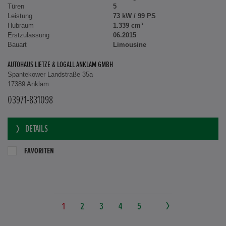
Türen
5
Leistung
73 kW / 99 PS
Hubraum
1.339 cm³
Erstzulassung
06.2015
Bauart
Limousine
AUTOHAUS LIETZE & LOGALL ANKLAM GMBH
Spantekower Landstraße 35a
17389 Anklam
03971-831098
DETAILS
FAVORITEN
1
2
3
4
5