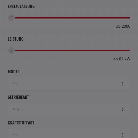
ERSTZULASSUNG
bis
ab 2000
360
km
LEISTUNG
ab 61 kW
MODELL
GETRIEBEART
KRAFTSTOFFART