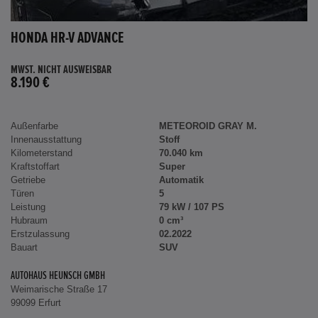
HONDA HR-V ADVANCE
MWST. NICHT AUSWEISBAR
8.190 €
Außenfarbe
METEOROID GRAY M.
Innenausstattung
Stoff
Kilometerstand
70.040 km
Kraftstoffart
Super
Getriebe
Automatik
Türen
5
Leistung
79 kW / 107 PS
Hubraum
0 cm³
Erstzulassung
02.2022
Bauart
SUV
AUTOHAUS HEUNSCH GMBH
Weimarische Straße 17
99099 Erfurt