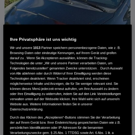
Ihre Privatsphäre ist uns wichtig
Wir und unsere
1013
Partner speichern personenbezogene Daten, wie z. B.
Browsing-Daten oder eindeutige Kennungen, auf Ihrem Gerät und greifen
darauf zu . Wenn Sie Akzeptieren auswählen, können die Tracking-
Technologien die unter „Wir und unsere Partner verarbeiten Daten, um
Folgendes bereitzustellen“ genannten Zwecke unterstützen. . Durch Auswahl
von Alle ablehnen oder durch Widerruf Ihrer Einwilligung werden diese
HONDA JAZZ 1.4 ES SPORT KLIMA, RADIOCD, LM-ALLWETTERRÄDER, PRIVACY
Technologien deaktiviert. Wenn Tracker deaktiviert sind, erscheinen
möglicherweise Inhalte und Anzeigen, die für Sie weniger relevant sind. Sie
können dieses Menü jederzeit erneut aufrufen, um Ihre Auswahl zu ändern
MWST. NICHT AUSWEISBAR
oder Ihre Einwilligung zu widerrufen, indem Sie auf den Link Voreinstellungen
3.900 €
verwalten unten auf der Webseite klicken. Ihre Wahl wirkt sich auf unsere/n
Website aus. Weitere Informationen finden Sie in unserer
Datenschutzerklärung.
Außenfarbe
crystal black pearl
Durch das Klicken des „Akzeptieren“-Buttons stimmen Sie der Verarbeitung
Kilometerstand
166.000 km
der auf Ihrem Gerät bzw. Ihrer Endeinrichtung gespeicherten Daten wie z.B.
persönlichen Identifikatoren oder IP-Adressen für die benannten
Kraftstoffart
Super
Verarbeitungszwecke gem. § 25 Abs. 1 TTDSG sowie Art. 6 Abs. 1 lit. a
Getriebe
Automatik