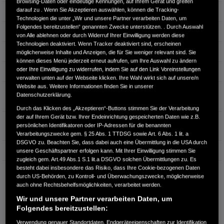
Browsing-Daten oder eindeutige Kennungen, auf Ihrem Gerät und greifen
darauf zu . Wenn Sie Akzeptieren auswählen, können die Tracking-
Leistung
135 kW / 184 PS
Technologien die unter „Wir und unsere Partner verarbeiten Daten, um
Folgendes bereitzustellen“ genannten Zwecke unterstützen. . Durch Auswahl
Hubraum
1.993 cm³
von Alle ablehnen oder durch Widerruf Ihrer Einwilligung werden diese
Technologien deaktiviert. Wenn Tracker deaktiviert sind, erscheinen
Erstzulassung
06.2026
möglicherweise Inhalte und Anzeigen, die für Sie weniger relevant sind. Sie
können dieses Menü jederzeit erneut aufrufen, um Ihre Auswahl zu ändern
oder Ihre Einwilligung zu widerrufen, indem Sie auf den Link Voreinstellungen
Bauart
SUV
verwalten unten auf der Webseite klicken. Ihre Wahl wirkt sich auf unsere/n
Website aus. Weitere Informationen finden Sie in unserer
Energieverbrauch gewichtet,
Datenschutzerklärung.
kombiniert:
17,2 kWh/100km plus 0,9 l/100km
Durch das Klicken des „Akzeptieren“-Buttons stimmen Sie der Verarbeitung
der auf Ihrem Gerät bzw. Ihrer Endeinrichtung gespeicherten Daten wie z.B.
CO₂-Emissionen gewichtet,
persönlichen Identifikatoren oder IP-Adressen für die benannten
kombiniert:
60 g/km
Verarbeitungszwecke gem. § 25 Abs. 1 TTDSG sowie Art. 6 Abs. 1 lit. a
DSGVO zu. Beachten Sie, dass dabei auch eine Übermittlung in die USA durch
Elektrische Reichweite (EAER):
79 km
unsere Geschäftspartner erfolgen kann. Mit Ihrer Einwilligung stimmen Sie
zugleich gem. Art.49 Abs.1 S.1 lit.a DSGVO solchen Übermittlungen zu. Es
besteht dabei insbesondere das Risiko, dass Ihre Cookie-bezogenen Daten
CO₂-Klassen:
B, E
durch US-Behörden, zu Kontroll- und Überwachungszwecke, möglicherweise
auch ohne Rechtsbehelfsmöglichkeiten, verarbeitet werden.
Wir und unsere Partner verarbeiten Daten, um
Folgendes bereitzustellen:
Verwendung genauer Standortdaten. Endgeräteeigenschaften zur Identifikation