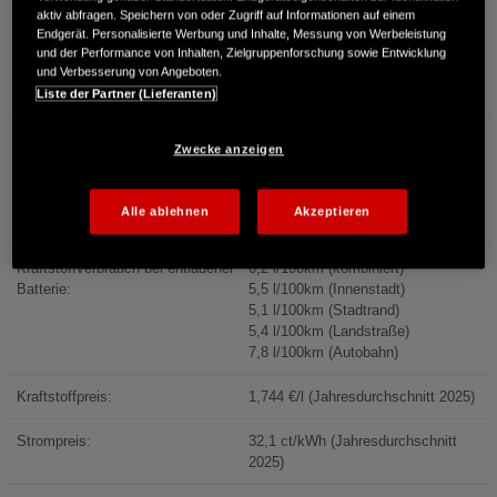
aktiv abfragen. Speichern von oder Zugriff auf Informationen auf einem
Endgerät. Personalisierte Werbung und Inhalte, Messung von Werbeleistung
Information über den
und der Performance von Inhalten, Zielgruppenforschung sowie Entwicklung
und Verbesserung von Angeboten.
Energieverbrauch und die CO₂-
Emissionen des neuen PKW
Liste der Partner (Lieferanten)
Stromverbrauch bei rein
19,1 kWh/100km (kombiniert)
Zwecke anzeigen
elektrischem Betrieb:
15,1 kWh/100km (Innenstadt)
14,7 kWh/100km (Stadtrand)
16,6 kWh/100km (Landstraße)
Alle ablehnen
Akzeptieren
25,6 kWh/100km (Autobahn)
Kraftstoffverbrauch bei entladener
6,2 l/100km (kombiniert)
Batterie:
5,5 l/100km (Innenstadt)
5,1 l/100km (Stadtrand)
5,4 l/100km (Landstraße)
7,8 l/100km (Autobahn)
Kraftstoffpreis:
1,744 €/l (Jahresdurchschnitt 2025)
Strompreis:
32,1 ct/kWh (Jahresdurchschnitt
2025)