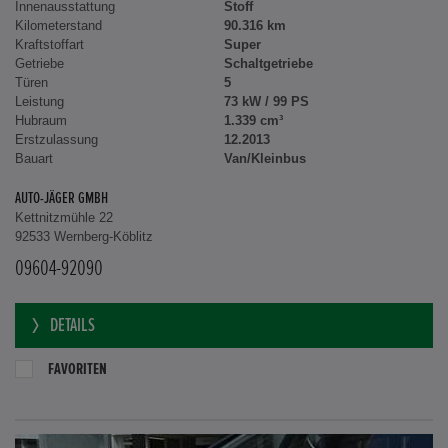
Innenausstattung
Stoff
Kilometerstand
90.316 km
Kraftstoffart
Super
Getriebe
Schaltgetriebe
Türen
5
Leistung
73 kW / 99 PS
Hubraum
1.339 cm³
Erstzulassung
12.2013
Bauart
Van/Kleinbus
AUTO-JÄGER GMBH
Kettnitzmühle 22
92533 Wernberg-Köblitz
09604-92090
DETAILS
FAVORITEN