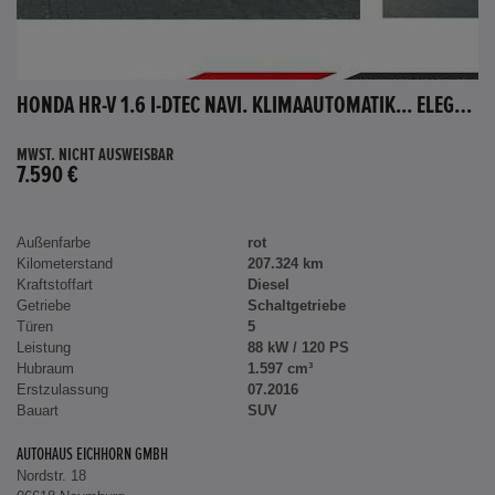
HONDA HR-V 1.6 I-DTEC NAVI. KLIMAAUTOMATIK... ELEGANCE
MWST. NICHT AUSWEISBAR
7.590 €
Außenfarbe
rot
Kilometerstand
207.324 km
Kraftstoffart
Diesel
Getriebe
Schaltgetriebe
Türen
5
Leistung
88 kW / 120 PS
Hubraum
1.597 cm³
Erstzulassung
07.2016
Bauart
SUV
AUTOHAUS EICHHORN GMBH
Nordstr. 18