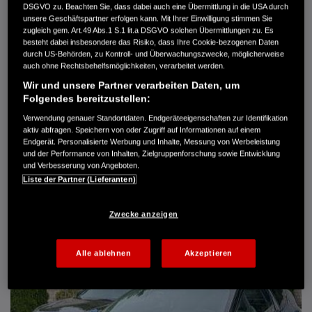
DSGVO zu. Beachten Sie, dass dabei auch eine Übermittlung in die USA durch
Türen
5
unsere Geschäftspartner erfolgen kann. Mit Ihrer Einwilligung stimmen Sie
Leistung
61 kW / 83 PS
zugleich gem. Art.49 Abs.1 S.1 lit.a DSGVO solchen Übermittlungen zu. Es
Hubraum
1.339 cm³
besteht dabei insbesondere das Risiko, dass Ihre Cookie-bezogenen Daten
Erstzulassung
10.2007
durch US-Behörden, zu Kontroll- und Überwachungszwecke, möglicherweise
Bauart
Limousine
auch ohne Rechtsbehelfsmöglichkeiten, verarbeitet werden.
Wir und unsere Partner verarbeiten Daten, um
AUTO HARKE GMBH
Folgendes bereitzustellen:
Randersweide 59-63
21035 Hamburg
Verwendung genauer Standortdaten. Endgeräteeigenschaften zur Identifikation
aktiv abfragen. Speichern von oder Zugriff auf Informationen auf einem
+49 40 735 935 0
Endgerät. Personalisierte Werbung und Inhalte, Messung von Werbeleistung
und der Performance von Inhalten, Zielgruppenforschung sowie Entwicklung
und Verbesserung von Angeboten.
DETAILS
Liste der Partner (Lieferanten)
FAVORITEN
Zwecke anzeigen
Alle ablehnen
Akzeptieren