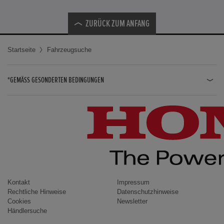
ZURÜCK ZUM ANFANG
Startseite
Fahrzeugsuche
*GEMÄSS GESONDERTEN BEDINGUNGEN
JAZZ HYBRID
JAZZ
CIVIC TYPE R
CIVIC HYBRID
CIVIC TOURER
CIVIC / CIVIC LIMOUSINE
Kontakt
Impressum
Rechtliche Hinweise
Datenschutzhinweise
INSIGHT
Cookies
Newsletter
Händlersuche
ACCORD