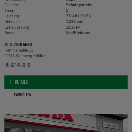
Getriebe
Schaltgetriebe
Türen
5
Leistung
73 kW / 99 PS
Hubraum
1.339 cm³
Erstzulassung
12.2014
Bauart
Van/Kleinbus
AUTO-JÄGER GMBH
Kettnitzmühle 22
92533 Wernberg-Köblitz
09604-92090
DETAILS
FAVORITEN