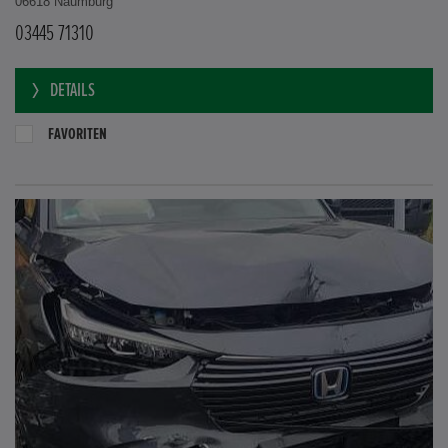
06618 Naumburg
03445 71310
DETAILS
FAVORITEN