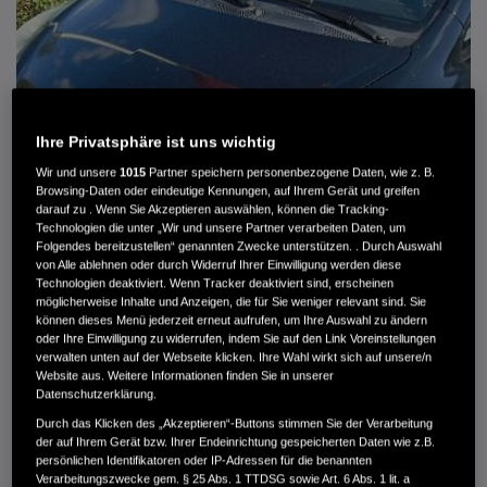
Ihre Privatsphäre ist uns wichtig
Wir und unsere
1015
Partner speichern personenbezogene Daten, wie z. B.
Browsing-Daten oder eindeutige Kennungen, auf Ihrem Gerät und greifen
darauf zu . Wenn Sie Akzeptieren auswählen, können die Tracking-
Technologien die unter „Wir und unsere Partner verarbeiten Daten, um
Folgendes bereitzustellen“ genannten Zwecke unterstützen. . Durch Auswahl
von Alle ablehnen oder durch Widerruf Ihrer Einwilligung werden diese
HONDA JAZZ 1.4 ES SPORT KLIMA, RADIOCD, LM-ALLWETTERRÄDER, PRIVACY
Technologien deaktiviert. Wenn Tracker deaktiviert sind, erscheinen
möglicherweise Inhalte und Anzeigen, die für Sie weniger relevant sind. Sie
können dieses Menü jederzeit erneut aufrufen, um Ihre Auswahl zu ändern
MWST. NICHT AUSWEISBAR
oder Ihre Einwilligung zu widerrufen, indem Sie auf den Link Voreinstellungen
3.900 €
verwalten unten auf der Webseite klicken. Ihre Wahl wirkt sich auf unsere/n
Website aus. Weitere Informationen finden Sie in unserer
Datenschutzerklärung.
Außenfarbe
crystal black pearl
Durch das Klicken des „Akzeptieren“-Buttons stimmen Sie der Verarbeitung
Kilometerstand
166.000 km
der auf Ihrem Gerät bzw. Ihrer Endeinrichtung gespeicherten Daten wie z.B.
persönlichen Identifikatoren oder IP-Adressen für die benannten
Kraftstoffart
Super
Verarbeitungszwecke gem. § 25 Abs. 1 TTDSG sowie Art. 6 Abs. 1 lit. a
Getriebe
Automatik