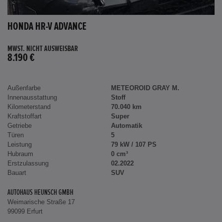
HONDA HR-V ADVANCE
MWST. NICHT AUSWEISBAR
8.190 €
Außenfarbe
METEOROID GRAY M.
Innenausstattung
Stoff
Kilometerstand
70.040 km
Kraftstoffart
Super
Getriebe
Automatik
Türen
5
Leistung
79 kW / 107 PS
Hubraum
0 cm³
Erstzulassung
02.2022
Bauart
SUV
AUTOHAUS HEUNSCH GMBH
Weimarische Straße 17
99099 Erfurt