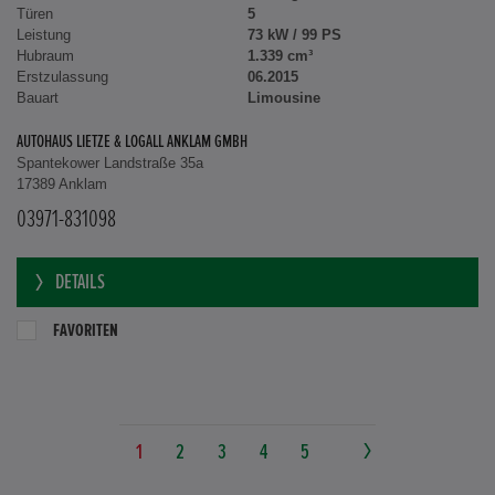
Türen
5
Leistung
73 kW / 99 PS
Hubraum
1.339 cm³
Erstzulassung
06.2015
Bauart
Limousine
AUTOHAUS LIETZE & LOGALL ANKLAM GMBH
Spantekower Landstraße 35a
17389 Anklam
03971-831098
DETAILS
FAVORITEN
1
2
3
4
5