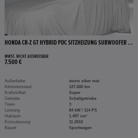
HONDA CR-Z GT HYBRID PDC SITZHEIZUNG SUBWOOFER BLUETOOTH
MWST. NICHT AUSWEISBAR
7.500 €
Außenfarbe
storm siber met
Kilometerstand
127.600 km
Kraftstoffart
Super
Getriebe
Schaltgetriebe
Türen
3
Leistung
84 kW / 114 PS
Hubraum
1.497 cm³
Erstzulassung
11.2010
Bauart
Sportwagen