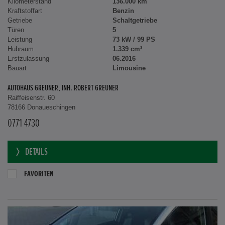
Kilometerstand
136.000 km
Kraftstoffart
Benzin
Getriebe
Schaltgetriebe
Türen
5
Leistung
73 kW / 99 PS
Hubraum
1.339 cm³
Erstzulassung
06.2016
Bauart
Limousine
AUTOHAUS GREUNER, INH. ROBERT GREUNER
Raiffeisenstr. 60
78166 Donaueschingen
0771 4730
DETAILS
FAVORITEN