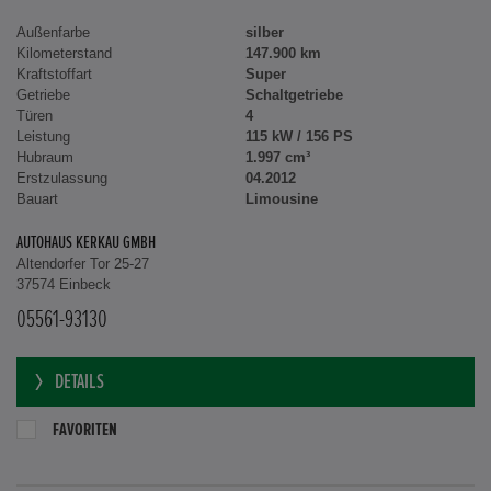
Außenfarbe
silber
Kilometerstand
147.900 km
Kraftstoffart
Super
Getriebe
Schaltgetriebe
Türen
4
Leistung
115 kW / 156 PS
Hubraum
1.997 cm³
Erstzulassung
04.2012
Bauart
Limousine
AUTOHAUS KERKAU GMBH
Altendorfer Tor 25-27
37574 Einbeck
05561-93130
DETAILS
FAVORITEN