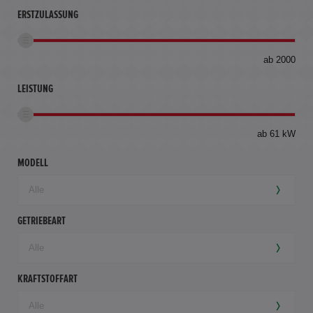
ERSTZULASSUNG
bis
ab 2000
360
km
LEISTUNG
ab 61 kW
MODELL
GETRIEBEART
KRAFTSTOFFART