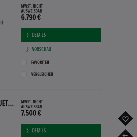
MWST. NICHT
AUSWEISBAR
6.790 €
BH
DETAILS
VORSCHAU
FAVORITEN
VERGLEICHEN
HONDA CR-Z GT HYBRID PDC SITZHEIZUNG SUBWOOFER BLUETOOTH
MWST. NICHT
AUSWEISBAR
7.500 €
F
DETAILS
V