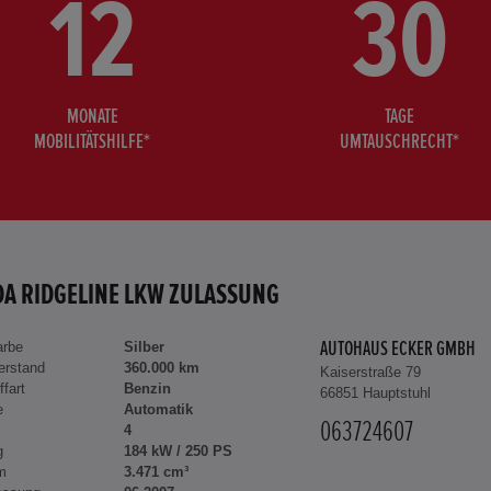
12
30
MONATE
TAGE
MOBILITÄTSHILFE*
UMTAUSCHRECHT*
A RIDGELINE LKW ZULASSUNG
arbe
Silber
AUTOHAUS ECKER GMBH
erstand
360.000 km
Kaiserstraße 79
ffart
Benzin
66851 Hauptstuhl
e
Automatik
063724607
4
g
184 kW / 250 PS
m
3.471 cm³