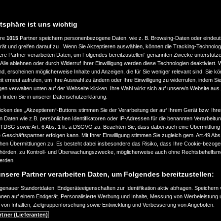
atsphäre ist uns wichtig
ere
1015
Partner speichern personenbezogene Daten, wie z. B. Browsing-Daten oder eindeu
LASSUNG
LEISTUNG
rät und greifen darauf zu . Wenn Sie Akzeptieren auswählen, können die Tracking-Technologi
ere Partner verarbeiten Daten, um Folgendes bereitzustellen“ genannten Zwecke unterstütze
Alle ablehnen oder durch Widerruf Ihrer Einwilligung werden diese Technologien deaktiviert.
bis
ind, erscheinen möglicherweise Inhalte und Anzeigen, die für Sie weniger relevant sind. Sie k
ab 2000
a
360.000
t erneut aufrufen, um Ihre Auswahl zu ändern oder Ihre Einwilligung zu widerrufen, indem Sie
km
gen verwalten unten auf der Webseite klicken. Ihre Wahl wirkt sich auf unsere/n Website aus
n finden Sie in unserer Datenschutzerklärung.
EART
KRAFTSTOFFART
icken des „Akzeptieren“-Buttons stimmen Sie der Verarbeitung der auf Ihrem Gerät bzw. Ihre
n Daten wie z.B. persönlichen Identifikatoren oder IP-Adressen für die benannten Verarbei
TTDSG sowie Art. 6 Abs. 1 lit. a DSGVO zu. Beachten Sie, dass dabei auch eine Übermittlung
Geschäftspartner erfolgen kann. Mit Ihrer Einwilligung stimmen Sie zugleich gem. Art.49 Abs.1
n Übermittlungen zu. Es besteht dabei insbesondere das Risiko, dass Ihre Cookie-bezog
örden, zu Kontroll- und Überwachungszwecke, möglicherweise auch ohne Rechtsbehelfsmö
EURONORM
werden.
nsere Partner verarbeiten Daten, um Folgendes bereitzustellen:
enauer Standortdaten. Endgeräteeigenschaften zur Identifikation aktiv abfragen. Speichern 
ionen auf einem Endgerät. Personalisierte Werbung und Inhalte, Messung von Werbeleistung 
von Inhalten, Zielgruppenforschung sowie Entwicklung und Verbesserung von Angeboten.
SUCHAUFTRAG ERSTELLEN
rtner (Lieferanten)