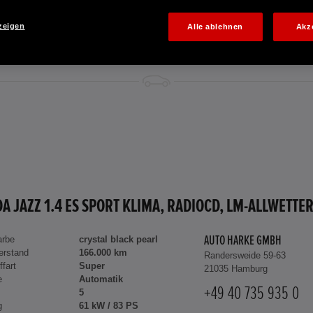
zeigen
Alle ablehnen
Akz
arbe
crystal black pearl
AUTO HARKE GMBH
erstand
166.000 km
Randersweide 59-63
ffart
Super
21035 Hamburg
e
Automatik
+49 40 735 935 0
5
g
61 kW / 83 PS