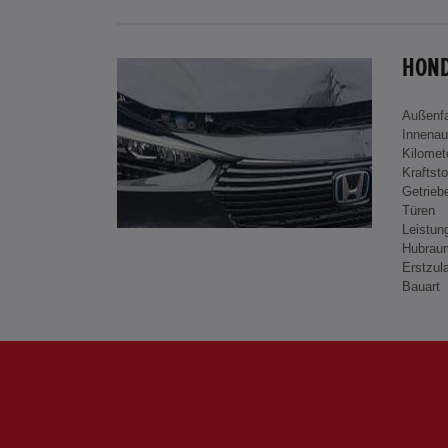
HOND
Außenf
Innenau
Kilomet
Kraftsto
Getrieb
Türen
Leistun
Hubrau
Erstzul
Bauart