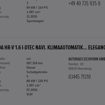
+49 40 735 935 0
3
g
84 kW / 114 PS
m
1.497 cm³
assung
11.2010
Sportwagen
A HR-V 1.6 I-DTEC NAVI. KLIMAAUTOMATIK... ELEGAN
arbe
rot
AUTOHAUS EICHHORN GM
erstand
207.324 km
Nordstr. 18
ffart
Diesel
06618 Naumburg
e
Schaltgetriebe
03445 71310
5
g
88 kW / 120 PS
m
1.597 cm³
assung
07.2016
SUV