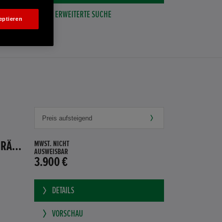
ERWEITERTE SUCHE
eptieren
HONDA JAZZ 1.4 ES SPORT KLIMA, RADIOCD, LM-ALLWETTERRÄDER, PRIVACY
MWST. NICHT
AUSWEISBAR
3.900 €
DETAILS
VORSCHAU