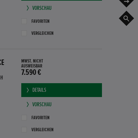
VORSCHAU
G
FAVORITEN
VERGLEICHEN
CE
MWST. NICHT
AUSWEISBAR
7.590 €
BH
DETAILS
VORSCHAU
FAVORITEN
VERGLEICHEN