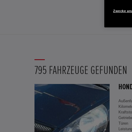
Zwecke an
795 FAHRZEUGE GEFUNDEN
Außenf
Kilomet
Kraftsto
Getrieb
Türen
Leistun