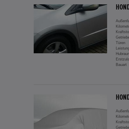
HOND
Außenf
Kilomet
Kraftsto
Getrieb
Türen
Leistun
Hubrau
Erstzul
Bauart
Außenf
Kilomet
Kraftsto
Getrieb