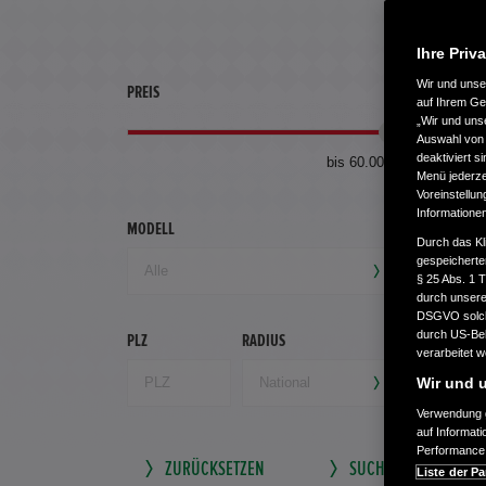
Ihre Priv
Wir und uns
PREIS
ERSTZU
auf Ihrem Ge
„Wir und uns
Auswahl von 
deaktiviert s
bis 60.000 €
Menü jederzei
Voreinstellun
Informatione
MODELL
GETRIEB
Durch das Kl
gespeicherte
§ 25 Abs. 1 
durch unsere 
DSGVO solche
durch US-Beh
PLZ
RADIUS
verarbeitet 
Wir und u
Verwendung g
auf Informat
Performance 
ZURÜCKSETZEN
SUCHE SPEICHERN
Liste der Pa