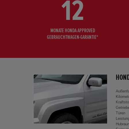
12
MONATE HONDA APPROVED
GEBRAUCHTWAGEN-GARANTIE*
HOND
Außenf
Kilomet
Kraftsto
Getrieb
Türen
Leistun
Hubrau