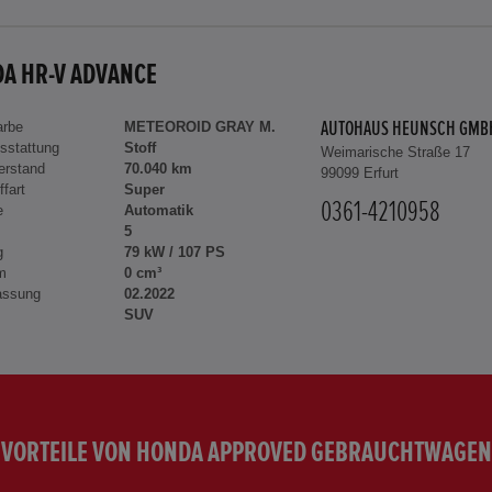
A HR-V ADVANCE
arbe
METEOROID GRAY M.
AUTOHAUS HEUNSCH GMB
sstattung
Stoff
Weimarische Straße 17
erstand
70.040 km
99099 Erfurt
ffart
Super
0361-4210958
e
Automatik
5
g
79 kW / 107 PS
m
0 cm³
assung
02.2022
SUV
VORTEILE VON HONDA APPROVED GEBRAUCHTWAGEN