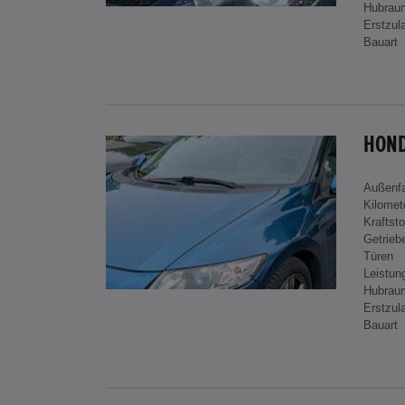
Hubrau
Erstzul
Bauart
HOND
Außenf
Kilomet
Kraftsto
Getrieb
Türen
Leistun
Hubrau
Erstzul
Bauart