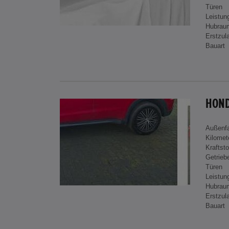
Türen
Leistun
Hubrau
Erstzul
Bauart
HOND
Außenf
Kilomet
Kraftsto
Getrieb
Türen
Leistun
Hubrau
Erstzul
Bauart