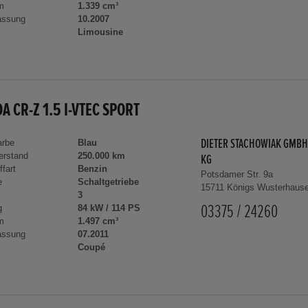
m
1.339 cm³
assung
10.2007
Limousine
A CR-Z 1.5 I-VTEC SPORT
arbe
Blau
DIETER STACHOWIAK GMBH
erstand
250.000 km
KG
ffart
Benzin
Potsdamer Str. 9a
e
Schaltgetriebe
15711 Königs Wusterhaus
3
g
84 kW / 114 PS
03375 / 24260
m
1.497 cm³
assung
07.2011
Coupé