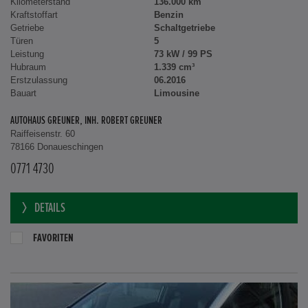
Kilometerstand
136.000 km
Kraftstoffart
Benzin
Getriebe
Schaltgetriebe
Türen
5
Leistung
73 kW / 99 PS
Hubraum
1.339 cm³
Erstzulassung
06.2016
Bauart
Limousine
AUTOHAUS GREUNER, INH. ROBERT GREUNER
Raiffeisenstr. 60
78166 Donaueschingen
0771 4730
DETAILS
FAVORITEN