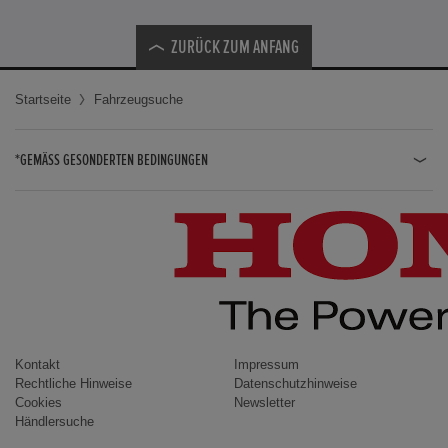
ZURÜCK ZUM ANFANG
Startseite
Fahrzeugsuche
*GEMÄSS GESONDERTEN BEDINGUNGEN
JAZZ HYBRID
JAZZ
CIVIC TYPE R
CIVIC HYBRID
CIVIC TOURER
CIVIC / CIVIC LIMOUSINE
Kontakt
Impressum
Rechtliche Hinweise
Datenschutzhinweise
INSIGHT
Cookies
Newsletter
Händlersuche
ACCORD