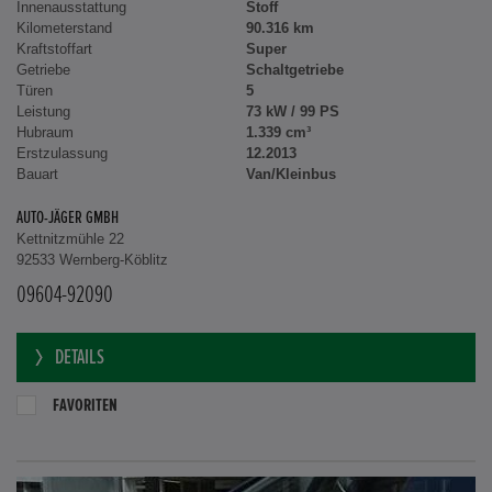
Innenausstattung
Stoff
Kilometerstand
90.316 km
Kraftstoffart
Super
Getriebe
Schaltgetriebe
Türen
5
Leistung
73 kW / 99 PS
Hubraum
1.339 cm³
Erstzulassung
12.2013
Bauart
Van/Kleinbus
AUTO-JÄGER GMBH
Kettnitzmühle 22
92533 Wernberg-Köblitz
09604-92090
DETAILS
FAVORITEN