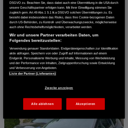
DSGVO zu. Beachten Sie, dass dabei auch eine Übermittlung in die USA durch
Türen
5
unsere Geschäftspartner erfolgen kann. Mit Ihrer Einwilligung stimmen Sie
Leistung
61 kW / 83 PS
zugleich gem. Art.49 Abs.1 S.1 lit.a DSGVO solchen Übermittlungen zu. Es
Hubraum
1.339 cm³
besteht dabei insbesondere das Risiko, dass Ihre Cookie-bezogenen Daten
Erstzulassung
10.2007
durch US-Behörden, zu Kontroll- und Überwachungszwecke, möglicherweise
Bauart
Limousine
auch ohne Rechtsbehelfsmöglichkeiten, verarbeitet werden.
Wir und unsere Partner verarbeiten Daten, um
AUTO HARKE GMBH
Folgendes bereitzustellen:
Randersweide 59-63
21035 Hamburg
Verwendung genauer Standortdaten. Endgeräteeigenschaften zur Identifikation
aktiv abfragen. Speichern von oder Zugriff auf Informationen auf einem
+49 40 735 935 0
Endgerät. Personalisierte Werbung und Inhalte, Messung von Werbeleistung
und der Performance von Inhalten, Zielgruppenforschung sowie Entwicklung
und Verbesserung von Angeboten.
DETAILS
Liste der Partner (Lieferanten)
FAVORITEN
Zwecke anzeigen
Alle ablehnen
Akzeptieren