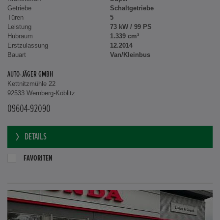
Getriebe
Schaltgetriebe
Türen
5
Leistung
73 kW / 99 PS
Hubraum
1.339 cm³
Erstzulassung
12.2014
Bauart
Van/Kleinbus
AUTO-JÄGER GMBH
Kettnitzmühle 22
92533 Wernberg-Köblitz
09604-92090
DETAILS
FAVORITEN