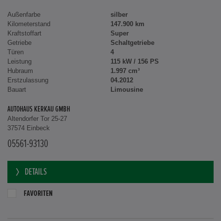
Außenfarbe
silber
Kilometerstand
147.900 km
Kraftstoffart
Super
Getriebe
Schaltgetriebe
Türen
4
Leistung
115 kW / 156 PS
Hubraum
1.997 cm³
Erstzulassung
04.2012
Bauart
Limousine
AUTOHAUS KERKAU GMBH
Altendorfer Tor 25-27
37574 Einbeck
05561-93130
DETAILS
FAVORITEN