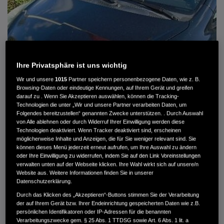
Ihre Privatsphäre ist uns wichtig
Wir und unsere
1015
Partner speichern personenbezogene Daten, wie z. B.
Browsing-Daten oder eindeutige Kennungen, auf Ihrem Gerät und greifen
darauf zu . Wenn Sie Akzeptieren auswählen, können die Tracking-
Technologien die unter „Wir und unsere Partner verarbeiten Daten, um
Folgendes bereitzustellen“ genannten Zwecke unterstützen. . Durch Auswahl
von Alle ablehnen oder durch Widerruf Ihrer Einwilligung werden diese
HONDA JAZZ 1.4 ES SPORT KLIMA, RADIOCD, LM-ALLWETTERRÄDER, PRIVACY
Technologien deaktiviert. Wenn Tracker deaktiviert sind, erscheinen
möglicherweise Inhalte und Anzeigen, die für Sie weniger relevant sind. Sie
können dieses Menü jederzeit erneut aufrufen, um Ihre Auswahl zu ändern
MWST. NICHT AUSWEISBAR
oder Ihre Einwilligung zu widerrufen, indem Sie auf den Link Voreinstellungen
3.900 €
verwalten unten auf der Webseite klicken. Ihre Wahl wirkt sich auf unsere/n
Website aus. Weitere Informationen finden Sie in unserer
Datenschutzerklärung.
Außenfarbe
crystal black pearl
Durch das Klicken des „Akzeptieren“-Buttons stimmen Sie der Verarbeitung
Kilometerstand
166.000 km
der auf Ihrem Gerät bzw. Ihrer Endeinrichtung gespeicherten Daten wie z.B.
persönlichen Identifikatoren oder IP-Adressen für die benannten
Kraftstoffart
Super
Verarbeitungszwecke gem. § 25 Abs. 1 TTDSG sowie Art. 6 Abs. 1 lit. a
Getriebe
Automatik