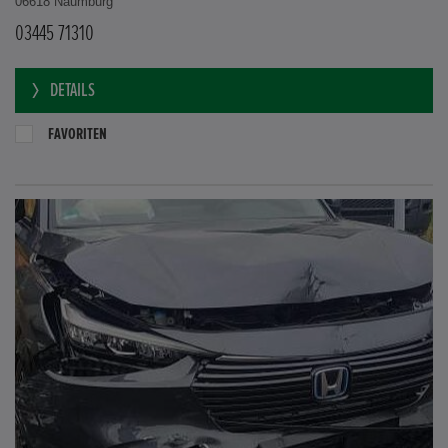
06618 Naumburg
03445 71310
DETAILS
FAVORITEN