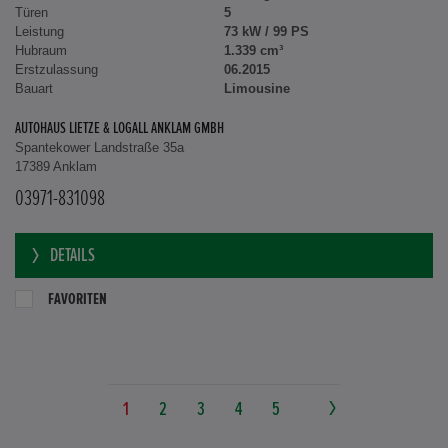
Türen
5
Leistung
73 kW / 99 PS
Hubraum
1.339 cm³
Erstzulassung
06.2015
Bauart
Limousine
AUTOHAUS LIETZE & LOGALL ANKLAM GMBH
Spantekower Landstraße 35a
17389 Anklam
03971-831098
DETAILS
FAVORITEN
1
2
3
4
5