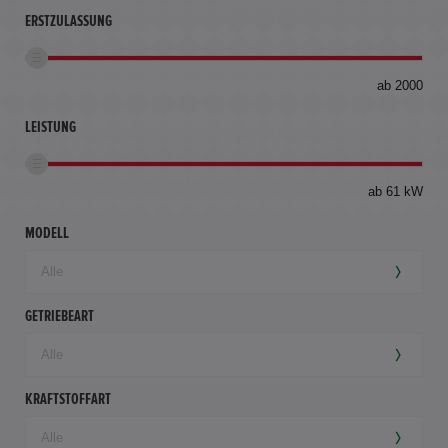
ERSTZULASSUNG
bis
ab 2000
360
km
LEISTUNG
ab 61 kW
MODELL
GETRIEBEART
KRAFTSTOFFART