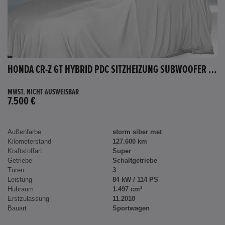
HONDA CR-Z GT HYBRID PDC SITZHEIZUNG SUBWOOFER BLUETOOTH
MWST. NICHT AUSWEISBAR
7.500 €
Außenfarbe
storm siber met
Kilometerstand
127.600 km
Kraftstoffart
Super
Getriebe
Schaltgetriebe
Türen
3
Leistung
84 kW / 114 PS
Hubraum
1.497 cm³
Erstzulassung
11.2010
Bauart
Sportwagen