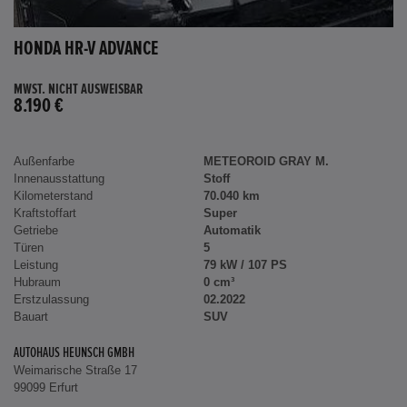
HONDA HR-V ADVANCE
MWST. NICHT AUSWEISBAR
8.190 €
Außenfarbe
METEOROID GRAY M.
Innenausstattung
Stoff
Kilometerstand
70.040 km
Kraftstoffart
Super
Getriebe
Automatik
Türen
5
Leistung
79 kW / 107 PS
Hubraum
0 cm³
Erstzulassung
02.2022
Bauart
SUV
AUTOHAUS HEUNSCH GMBH
Weimarische Straße 17
99099 Erfurt