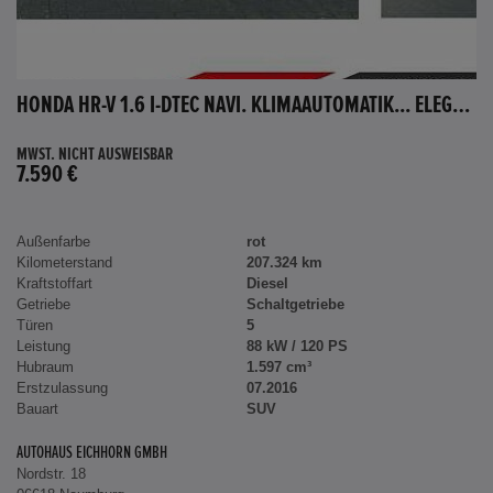
HONDA HR-V 1.6 I-DTEC NAVI. KLIMAAUTOMATIK... ELEGANCE
MWST. NICHT AUSWEISBAR
7.590 €
Außenfarbe
rot
Kilometerstand
207.324 km
Kraftstoffart
Diesel
Getriebe
Schaltgetriebe
Türen
5
Leistung
88 kW / 120 PS
Hubraum
1.597 cm³
Erstzulassung
07.2016
Bauart
SUV
AUTOHAUS EICHHORN GMBH
Nordstr. 18