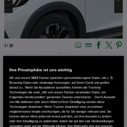
3 / 28
Außenfarbe
premium sunlight white
Ihre Privatsphäre ist uns wichtig
Kilometerstand
7.500 km
Wir und unsere
1013
Partner speichern personenbezogene Daten, wie z. B.
Browsing-Daten oder eindeutige Kennungen, auf Ihrem Gerät und greifen
darauf zu . Wenn Sie Akzeptieren auswählen, können die Tracking-
Kraftstoffart
Benzin
Technologien die unter „Wir und unsere Partner verarbeiten Daten, um
Folgendes bereitzustellen“ genannten Zwecke unterstützen. . Durch Auswahl
Getriebe
Automatik
von Alle ablehnen oder durch Widerruf Ihrer Einwilligung werden diese
Technologien deaktiviert. Wenn Tracker deaktiviert sind, erscheinen
Türen
4
möglicherweise Inhalte und Anzeigen, die für Sie weniger relevant sind. Sie
können dieses Menü jederzeit erneut aufrufen, um Ihre Auswahl zu ändern
oder Ihre Einwilligung zu widerrufen, indem Sie auf den Link Voreinstellungen
Leistung
90 kW / 122 PS
verwalten unten auf der Webseite klicken. Ihre Wahl wirkt sich auf unsere/n