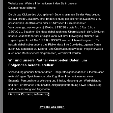
Website aus. Weitere Informationen finden Sie in unserer
Hubraum
1.498 cm³
Datenschutzerklärung.
Durch das Klicken des „Akzeptieren“-Buttons stimmen Sie der Verarbeitung
Erstzulassung
07.2025
der auf Ihrem Gerät bzw. Ihrer Endeinrichtung gespeicherten Daten wie z.B.
persönlichen Identifikatoren oder IP-Adressen für die benannten
Bauart
Kleinwagen
Verarbeitungszwecke gem. § 25 Abs. 1 TTDSG sowie Art. 6 Abs. 1 lit. a
DSGVO zu. Beachten Sie, dass dabei auch eine Übermittlung in die USA durch
Garantie
unsere Geschäftspartner erfolgen kann. Mit Ihrer Einwilligung stimmen Sie
zugleich gem. Art.49 Abs.1 S.1 lit.a DSGVO solchen Übermittlungen zu. Es
besteht dabei insbesondere das Risiko, dass Ihre Cookie-bezogenen Daten
durch US-Behörden, zu Kontroll- und Überwachungszwecke, möglicherweise
FISCHER & BÖHM KG
auch ohne Rechtsbehelfsmöglichkeiten, verarbeitet werden.
Robert-Blum-Str. 31
Wir und unsere Partner verarbeiten Daten, um
51373 Leverkusen
Folgendes bereitzustellen:
RUFEN SIE UNS AN:
Verwendung genauer Standortdaten. Endgeräteeigenschaften zur Identifikation
+49212-62058
aktiv abfragen. Speichern von oder Zugriff auf Informationen auf einem
Endgerät. Personalisierte Werbung und Inhalte, Messung von Werbeleistung
und der Performance von Inhalten, Zielgruppenforschung sowie Entwicklung
Route planen
und Verbesserung von Angeboten.
Liste der Partner (Lieferanten)
Händlerbestand anzeigen
Dealer Website anzeigen
Zwecke anzeigen
Händler kontaktieren