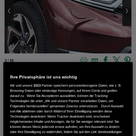
4 / 15
Ihre Privatsphäre ist uns wichtig
Außenfarbe
Wir und unsere
1013
Partner speichern personenbezogene Daten, wie z. B.
Braun (PREMIUM AGATE BROWN PEARL)
Browsing-Daten oder eindeutige Kennungen, auf Ihrem Gerät und greifen
darauf zu . Wenn Sie Akzeptieren auswählen, können die Tracking-
Kilometerstand
111.089 km
Technologien die unter „Wir und unsere Partner verarbeiten Daten, um
Folgendes bereitzustellen“ genannten Zwecke unterstützen. . Durch Auswahl
von Alle ablehnen oder durch Widerruf Ihrer Einwilligung werden diese
Kraftstoffart
Super
Technologien deaktiviert. Wenn Tracker deaktiviert sind, erscheinen
möglicherweise Inhalte und Anzeigen, die für Sie weniger relevant sind. Sie
Getriebe
Automatik
können dieses Menü jederzeit erneut aufrufen, um Ihre Auswahl zu ändern
oder Ihre Einwilligung zu widerrufen, indem Sie auf den Link Voreinstellungen