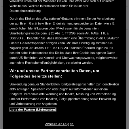
Türen
5
verwalten unten auf der Webseite klicken. Ihre Wahl wirkt sich auf unsere/n
Website aus. Weitere Informationen finden Sie in unserer
Datenschutzerklärung.
Leistung
142 kW / 193 PS
Durch das Klicken des „Akzeptieren“-Buttons stimmen Sie der Verarbeitung
Hubraum
1.498 cm³
der auf Ihrem Gerät bzw. Ihrer Endeinrichtung gespeicherten Daten wie z.B.
persönlichen Identifikatoren oder IP-Adressen für die benannten
Verarbeitungszwecke gem. § 25 Abs. 1 TTDSG sowie Art. 6 Abs. 1 lit. a
Erstzulassung
11.2018
DSGVO zu. Beachten Sie, dass dabei auch eine Übermittlung in die USA durch
unsere Geschäftspartner erfolgen kann. Mit Ihrer Einwilligung stimmen Sie
Bauart
SUV
zugleich gem. Art.49 Abs.1 S.1 lit.a DSGVO solchen Übermittlungen zu. Es
besteht dabei insbesondere das Risiko, dass Ihre Cookie-bezogenen Daten
durch US-Behörden, zu Kontroll- und Überwachungszwecke, möglicherweise
AUTO HARKE GMBH
auch ohne Rechtsbehelfsmöglichkeiten, verarbeitet werden.
Randersweide 59-63
Wir und unsere Partner verarbeiten Daten, um
21035 Hamburg
Folgendes bereitzustellen:
RUFEN SIE UNS AN:
Verwendung genauer Standortdaten. Endgeräteeigenschaften zur Identifikation
+49 40 735 935 0
aktiv abfragen. Speichern von oder Zugriff auf Informationen auf einem
Endgerät. Personalisierte Werbung und Inhalte, Messung von Werbeleistung
und der Performance von Inhalten, Zielgruppenforschung sowie Entwicklung
Route planen
und Verbesserung von Angeboten.
Liste der Partner (Lieferanten)
Händlerbestand anzeigen
Dealer Website anzeigen
Zwecke anzeigen
Händler kontaktieren