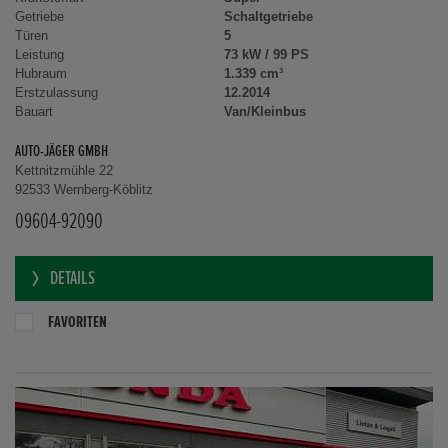
Getriebe
Schaltgetriebe
Türen
5
Leistung
73 kW / 99 PS
Hubraum
1.339 cm³
Erstzulassung
12.2014
Bauart
Van/Kleinbus
AUTO-JÄGER GMBH
Kettnitzmühle 22
92533 Wernberg-Köblitz
09604-92090
DETAILS
FAVORITEN