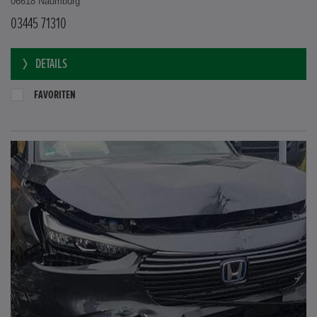
06618 Naumburg
03445 71310
DETAILS
FAVORITEN