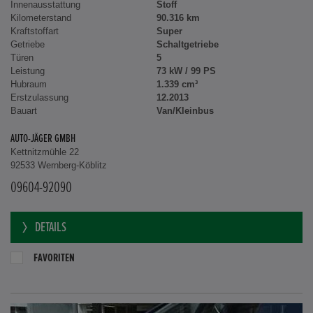
Innenausstattung
Stoff
Kilometerstand
90.316 km
Kraftstoffart
Super
Getriebe
Schaltgetriebe
Türen
5
Leistung
73 kW / 99 PS
Hubraum
1.339 cm³
Erstzulassung
12.2013
Bauart
Van/Kleinbus
AUTO-JÄGER GMBH
Kettnitzmühle 22
92533 Wernberg-Köblitz
09604-92090
DETAILS
FAVORITEN