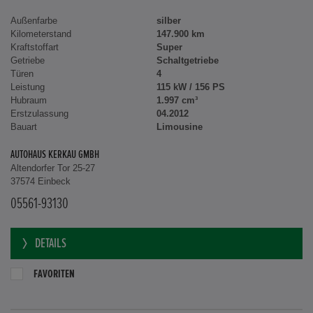
Außenfarbe
silber
Kilometerstand
147.900 km
Kraftstoffart
Super
Getriebe
Schaltgetriebe
Türen
4
Leistung
115 kW / 156 PS
Hubraum
1.997 cm³
Erstzulassung
04.2012
Bauart
Limousine
AUTOHAUS KERKAU GMBH
Altendorfer Tor 25-27
37574 Einbeck
05561-93130
DETAILS
FAVORITEN