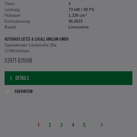
Türen
5
Leistung
73 kW / 99 PS
Hubraum
1.339 cm³
Erstzulassung
06.2015
Bauart
Limousine
AUTOHAUS LIETZE & LOGALL ANKLAM GMBH
Spantekower Landstraße 35a
17389 Anklam
03971-831098
DETAILS
FAVORITEN
1
2
3
4
5