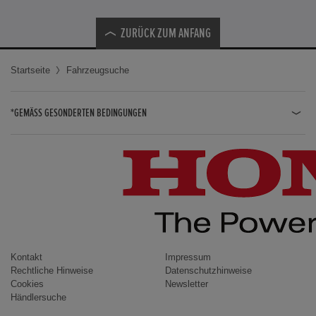
ZURÜCK ZUM ANFANG
Startseite
Fahrzeugsuche
*GEMÄSS GESONDERTEN BEDINGUNGEN
JAZZ HYBRID
JAZZ
CIVIC TYPE R
CIVIC HYBRID
CIVIC TOURER
CIVIC / CIVIC LIMOUSINE
Kontakt
Impressum
Rechtliche Hinweise
Datenschutzhinweise
INSIGHT
Cookies
Newsletter
Händlersuche
ACCORD