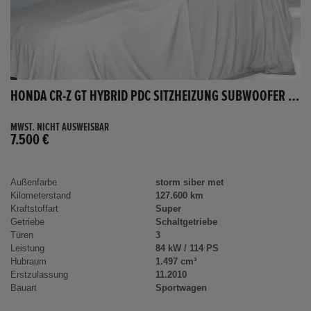
HONDA CR-Z GT HYBRID PDC SITZHEIZUNG SUBWOOFER BLUETOOTH
MWST. NICHT AUSWEISBAR
7.500 €
Außenfarbe
storm siber met
Kilometerstand
127.600 km
Kraftstoffart
Super
Getriebe
Schaltgetriebe
Türen
3
Leistung
84 kW / 114 PS
Hubraum
1.497 cm³
Erstzulassung
11.2010
Bauart
Sportwagen