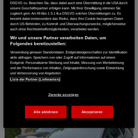
DSGVO zu. Beachten Sie, dass dabei auch eine Übermittlung in die USA durch
Türen
5
unsere Geschäftspartner erfolgen kann. Mit Ihrer Einwilligung stimmen Sie
Leistung
61 kW / 83 PS
zugleich gem. Art.49 Abs.1 S.1 lit.a DSGVO solchen Übermittlungen zu. Es
Hubraum
1.339 cm³
besteht dabei insbesondere das Risiko, dass Ihre Cookie-bezogenen Daten
Erstzulassung
10.2007
durch US-Behörden, zu Kontroll- und Überwachungszwecke, möglicherweise
Bauart
Limousine
auch ohne Rechtsbehelfsmöglichkeiten, verarbeitet werden.
Wir und unsere Partner verarbeiten Daten, um
AUTO HARKE GMBH
Folgendes bereitzustellen:
Randersweide 59-63
21035 Hamburg
Verwendung genauer Standortdaten. Endgeräteeigenschaften zur Identifikation
aktiv abfragen. Speichern von oder Zugriff auf Informationen auf einem
+49 40 735 935 0
Endgerät. Personalisierte Werbung und Inhalte, Messung von Werbeleistung
und der Performance von Inhalten, Zielgruppenforschung sowie Entwicklung
und Verbesserung von Angeboten.
DETAILS
Liste der Partner (Lieferanten)
FAVORITEN
Zwecke anzeigen
Alle ablehnen
Akzeptieren