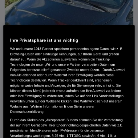
Ihre Privatsphäre ist uns wichtig
Wir und unsere
1013
Partner speichern personenbezogene Daten, wie z. B.
Browsing-Daten oder eindeutige Kennungen, auf Ihrem Gerät und greifen
darauf zu . Wenn Sie Akzeptieren auswählen, können die Tracking-
Technologien die unter „Wir und unsere Partner verarbeiten Daten, um
Folgendes bereitzustellen“ genannten Zwecke unterstützen. . Durch Auswahl
von Alle ablehnen oder durch Widerruf Ihrer Einwilligung werden diese
HONDA JAZZ 1.4 ES SPORT KLIMA, RADIOCD, LM-ALLWETTERRÄDER, PRIVACY
Technologien deaktiviert. Wenn Tracker deaktiviert sind, erscheinen
möglicherweise Inhalte und Anzeigen, die für Sie weniger relevant sind. Sie
können dieses Menü jederzeit erneut aufrufen, um Ihre Auswahl zu ändern
MWST. NICHT AUSWEISBAR
oder Ihre Einwilligung zu widerrufen, indem Sie auf den Link Voreinstellungen
3.900 €
verwalten unten auf der Webseite klicken. Ihre Wahl wirkt sich auf unsere/n
Website aus. Weitere Informationen finden Sie in unserer
Datenschutzerklärung.
Außenfarbe
crystal black pearl
Durch das Klicken des „Akzeptieren“-Buttons stimmen Sie der Verarbeitung
Kilometerstand
166.000 km
der auf Ihrem Gerät bzw. Ihrer Endeinrichtung gespeicherten Daten wie z.B.
persönlichen Identifikatoren oder IP-Adressen für die benannten
Kraftstoffart
Super
Verarbeitungszwecke gem. § 25 Abs. 1 TTDSG sowie Art. 6 Abs. 1 lit. a
Getriebe
Automatik