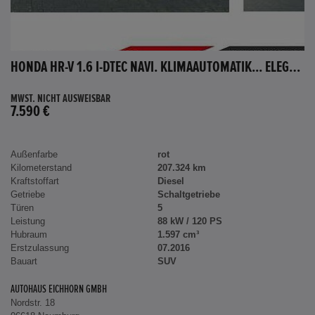
HONDA HR-V 1.6 I-DTEC NAVI. KLIMAAUTOMATIK... ELEGANCE
MWST. NICHT AUSWEISBAR
7.590 €
Außenfarbe
rot
Kilometerstand
207.324 km
Kraftstoffart
Diesel
Getriebe
Schaltgetriebe
Türen
5
Leistung
88 kW / 120 PS
Hubraum
1.597 cm³
Erstzulassung
07.2016
Bauart
SUV
AUTOHAUS EICHHORN GMBH
Nordstr. 18