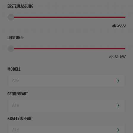
ERSTZULASSUNG
bis
ab 2000
360
km
LEISTUNG
ab 61 kW
MODELL
GETRIEBEART
KRAFTSTOFFART