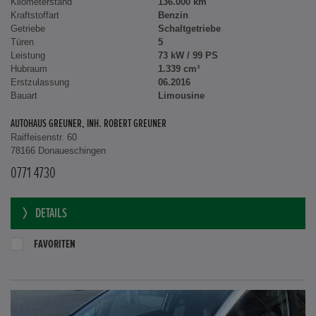
Kilometerstand
136.000 km
Kraftstoffart
Benzin
Getriebe
Schaltgetriebe
Türen
5
Leistung
73 kW / 99 PS
Hubraum
1.339 cm³
Erstzulassung
06.2016
Bauart
Limousine
AUTOHAUS GREUNER, INH. ROBERT GREUNER
Raiffeisenstr. 60
78166 Donaueschingen
0771 4730
DETAILS
FAVORITEN