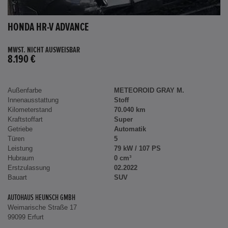
HONDA HR-V ADVANCE
MWST. NICHT AUSWEISBAR
8.190 €
Außenfarbe
METEOROID GRAY M.
Innenausstattung
Stoff
Kilometerstand
70.040 km
Kraftstoffart
Super
Getriebe
Automatik
Türen
5
Leistung
79 kW / 107 PS
Hubraum
0 cm³
Erstzulassung
02.2022
Bauart
SUV
AUTOHAUS HEUNSCH GMBH
Weimarische Straße 17
99099 Erfurt