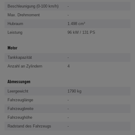
Beschleunigung (0-100 km/h)
-
Max. Drehmoment
-
Hubraum
1.498 cm³
Leistung
96 kW / 131 PS
Motor
Tankkapazität
-
Anzahl an Zylindern
4
Abmessungen
Leergewicht
1790 kg
Fahrzeuglänge
-
Fahrzeugbreite
-
Fahrzeughöhe
-
Radstand des Fahrzeugs
-