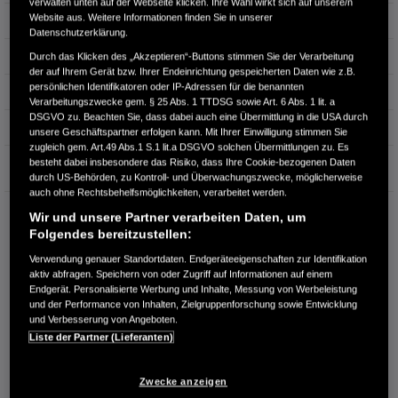
verwalten unten auf der Webseite klicken. Ihre Wahl wirkt sich auf unsere/n
Website aus. Weitere Informationen finden Sie in unserer
Leistung
96 kW / 131 PS
Datenschutzerklärung.
Hubraum
1.498 cm³
Durch das Klicken des „Akzeptieren“-Buttons stimmen Sie der Verarbeitung
der auf Ihrem Gerät bzw. Ihrer Endeinrichtung gespeicherten Daten wie z.B.
persönlichen Identifikatoren oder IP-Adressen für die benannten
Erstzulassung
11.2018
Verarbeitungszwecke gem. § 25 Abs. 1 TTDSG sowie Art. 6 Abs. 1 lit. a
DSGVO zu. Beachten Sie, dass dabei auch eine Übermittlung in die USA durch
Bauart
SUV
unsere Geschäftspartner erfolgen kann. Mit Ihrer Einwilligung stimmen Sie
zugleich gem. Art.49 Abs.1 S.1 lit.a DSGVO solchen Übermittlungen zu. Es
Garantie
besteht dabei insbesondere das Risiko, dass Ihre Cookie-bezogenen Daten
durch US-Behörden, zu Kontroll- und Überwachungszwecke, möglicherweise
auch ohne Rechtsbehelfsmöglichkeiten, verarbeitet werden.
RUDOLPH AUTOMOBILE GMBH
Wir und unsere Partner verarbeiten Daten, um
Am Cröstener Weg 2
Folgendes bereitzustellen:
07318 Saalfeld
Verwendung genauer Standortdaten. Endgeräteeigenschaften zur Identifikation
aktiv abfragen. Speichern von oder Zugriff auf Informationen auf einem
RUFEN SIE UNS AN:
Endgerät. Personalisierte Werbung und Inhalte, Messung von Werbeleistung
03671 534621
und der Performance von Inhalten, Zielgruppenforschung sowie Entwicklung
und Verbesserung von Angeboten.
Liste der Partner (Lieferanten)
Route planen
Händlerbestand anzeigen
Zwecke anzeigen
Dealer Website anzeigen