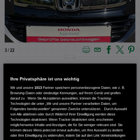
3 / 22
Außenfarbe
MODERN STEEL
Ihre Privatsphäre ist uns wichtig
Innenausstattung
Stoff
Wir und unsere
1013
Partner speichern personenbezogene Daten, wie z. B.
Browsing-Daten oder eindeutige Kennungen, auf Ihrem Gerät und greifen
Kilometerstand
90.595 km
darauf zu . Wenn Sie Akzeptieren auswählen, können die Tracking-
Technologien die unter „Wir und unsere Partner verarbeiten Daten, um
Folgendes bereitzustellen“ genannten Zwecke unterstützen. . Durch Auswahl
Kraftstoffart
Super
von Alle ablehnen oder durch Widerruf Ihrer Einwilligung werden diese
Technologien deaktiviert. Wenn Tracker deaktiviert sind, erscheinen
Getriebe
Automatik
möglicherweise Inhalte und Anzeigen, die für Sie weniger relevant sind. Sie
können dieses Menü jederzeit erneut aufrufen, um Ihre Auswahl zu ändern
Türen
5
oder Ihre Einwilligung zu widerrufen, indem Sie auf den Link Voreinstellungen