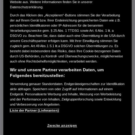
Website aus. Weitere Informationen finden Sie in unserer
Hubraum
1.498 cm³
Datenschutzerklärung.
Durch das Klicken des „Akzeptieren“-Buttons stimmen Sie der Verarbeitung
Erstzulassung
06.2021
der auf Ihrem Gerät bzw. Ihrer Endeinrichtung gespeicherten Daten wie z.B.
persönlichen Identifikatoren oder IP-Adressen für die benannten
Verarbeitungszwecke gem. § 25 Abs. 1 TTDSG sowie Art. 6 Abs. 1 lit. a
Bauart
Limousine
DSGVO zu. Beachten Sie, dass dabei auch eine Übermittlung in die USA durch
unsere Geschäftspartner erfolgen kann. Mit Ihrer Einwilligung stimmen Sie
AUTOHAUS GRIMM GMBH
zugleich gem. Art.49 Abs.1 S.1 lit.a DSGVO solchen Übermittlungen zu. Es
Fichtenstr. 39
besteht dabei insbesondere das Risiko, dass Ihre Cookie-bezogenen Daten
17358 Torgelow
durch US-Behörden, zu Kontroll- und Überwachungszwecke, möglicherweise
auch ohne Rechtsbehelfsmöglichkeiten, verarbeitet werden.
RUFEN SIE UNS AN:
Wir und unsere Partner verarbeiten Daten, um
03976-433088
Folgendes bereitzustellen:
Verwendung genauer Standortdaten. Endgeräteeigenschaften zur Identifikation
aktiv abfragen. Speichern von oder Zugriff auf Informationen auf einem
Route planen
Endgerät. Personalisierte Werbung und Inhalte, Messung von Werbeleistung
Händlerbestand anzeigen
und der Performance von Inhalten, Zielgruppenforschung sowie Entwicklung
und Verbesserung von Angeboten.
Dealer Website anzeigen
Liste der Partner (Lieferanten)
Händler kontaktieren
Zwecke anzeigen
E-MAIL-ANFRAGE