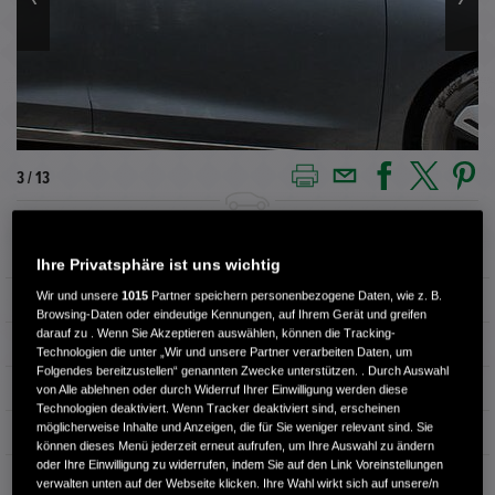
3 / 13
Außenfarbe
Shining Gray
Ihre Privatsphäre ist uns wichtig
Wir und unsere
1015
Partner speichern personenbezogene Daten, wie z. B.
Kilometerstand
36.800 km
Browsing-Daten oder eindeutige Kennungen, auf Ihrem Gerät und greifen
darauf zu . Wenn Sie Akzeptieren auswählen, können die Tracking-
Kraftstoffart
Benzin
Technologien die unter „Wir und unsere Partner verarbeiten Daten, um
Folgendes bereitzustellen“ genannten Zwecke unterstützen. . Durch Auswahl
Getriebe
Automatik
von Alle ablehnen oder durch Widerruf Ihrer Einwilligung werden diese
Technologien deaktiviert. Wenn Tracker deaktiviert sind, erscheinen
möglicherweise Inhalte und Anzeigen, die für Sie weniger relevant sind. Sie
Türen
5
können dieses Menü jederzeit erneut aufrufen, um Ihre Auswahl zu ändern
oder Ihre Einwilligung zu widerrufen, indem Sie auf den Link Voreinstellungen
Leistung
72 kW / 98 PS
verwalten unten auf der Webseite klicken. Ihre Wahl wirkt sich auf unsere/n