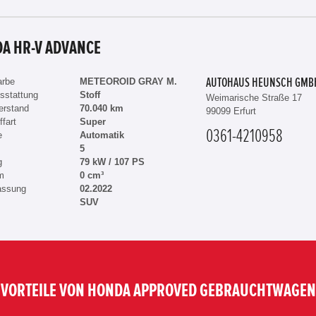
A HR-V ADVANCE
arbe
METEOROID GRAY M.
AUTOHAUS HEUNSCH GMB
sstattung
Stoff
Weimarische Straße 17
erstand
70.040 km
99099 Erfurt
ffart
Super
0361-4210958
e
Automatik
5
g
79 kW / 107 PS
m
0 cm³
assung
02.2022
SUV
VORTEILE VON HONDA APPROVED GEBRAUCHTWAGEN