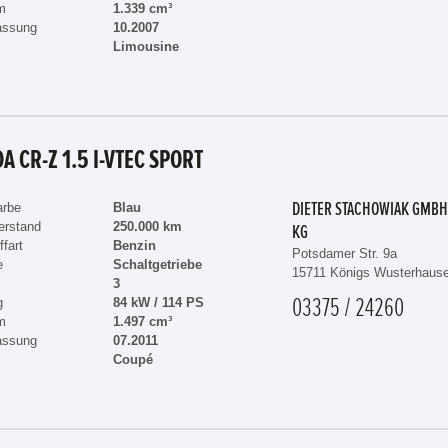
m
1.339 cm³
assung
10.2007
Limousine
A CR-Z 1.5 I-VTEC SPORT
arbe
Blau
DIETER STACHOWIAK GMBH
erstand
250.000 km
KG
ffart
Benzin
Potsdamer Str. 9a
e
Schaltgetriebe
15711 Königs Wusterhaus
3
g
84 kW / 114 PS
03375 / 24260
m
1.497 cm³
assung
07.2011
Coupé