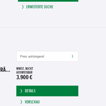
ERWEITERTE SUCHE
HONDA JAZZ 1.4 ES SPORT KLIMA, RADIOCD, LM-ALLWETTERRÄDER, PRIVACY
MWST. NICHT
AUSWEISBAR
3.900 €
DETAILS
VORSCHAU