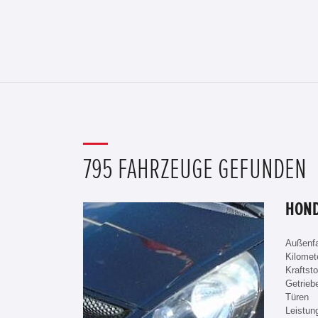
795 FAHRZEUGE GEFUNDEN
Außenf
Kilomet
Kraftsto
Getrieb
Türen
Leistun