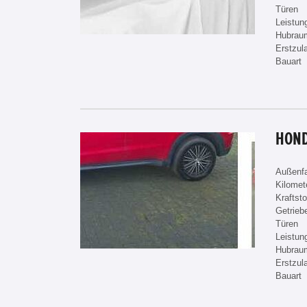
Türen
Leistun
Hubrau
Erstzul
Bauart
HOND
Außenf
Kilomet
Kraftsto
Getrieb
Türen
Leistun
Hubrau
Erstzul
Bauart