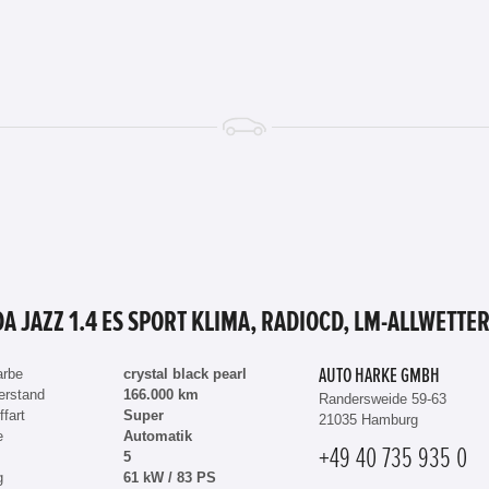
arbe
crystal black pearl
AUTO HARKE GMBH
erstand
166.000 km
Randersweide 59-63
ffart
Super
21035 Hamburg
e
Automatik
+49 40 735 935 0
5
g
61 kW / 83 PS