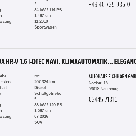
+49 40 735 935 0
3
g
84 kW / 114 PS
m
1.497 cm³
assung
11.2010
Sportwagen
A HR-V 1.6 I-DTEC NAVI. KLIMAAUTOMATIK... ELEGAN
arbe
rot
AUTOHAUS EICHHORN GM
erstand
207.324 km
Nordstr. 18
ffart
Diesel
06618 Naumburg
e
Schaltgetriebe
03445 71310
5
g
88 kW / 120 PS
m
1.597 cm³
assung
07.2016
SUV