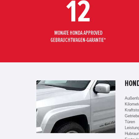
12
MONATE HONDA APPROVED
GEBRAUCHTWAGEN-GARANTIE*
HOND
Außenf
Kilomet
Kraftsto
Getrieb
Türen
Leistun
Hubrau