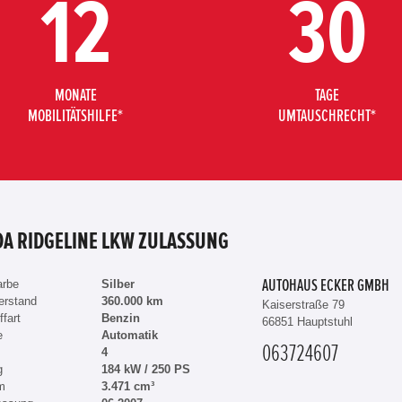
12
30
MONATE
TAGE
MOBILITÄTSHILFE*
UMTAUSCHRECHT*
A RIDGELINE LKW ZULASSUNG
arbe
Silber
AUTOHAUS ECKER GMBH
erstand
360.000 km
Kaiserstraße 79
ffart
Benzin
66851 Hauptstuhl
e
Automatik
063724607
4
g
184 kW / 250 PS
m
3.471 cm³