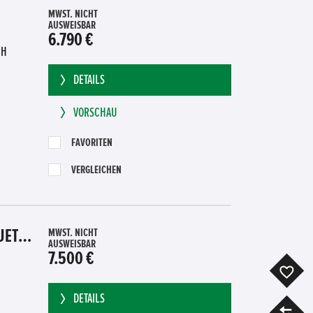
MWST. NICHT
AUSWEISBAR
6.790 €
BH
DETAILS
VORSCHAU
FAVORITEN
VERGLEICHEN
HONDA CR-Z GT HYBRID PDC SITZHEIZUNG SUBWOOFER BLUETOOTH
MWST. NICHT
AUSWEISBAR
7.500 €
F
DETAILS
V