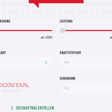
LASSUNG
LEISTUNG
bis
ab 2000
a
360.000
km
EART
KRAFTSTOFFART
EURONORM
SUCHAUFTRAG ERSTELLEN