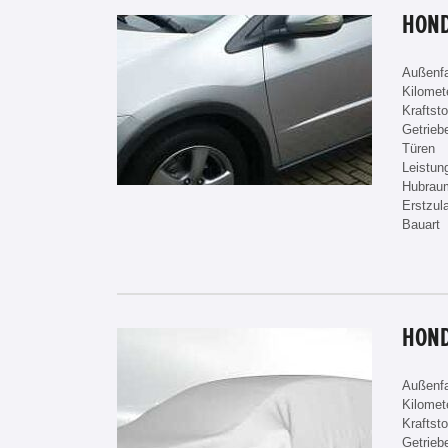
HOND
Außenf
Kilomet
Kraftsto
Getrieb
Türen
Leistun
Hubrau
Erstzul
Bauart
Außenf
Kilomet
Kraftsto
Getrieb