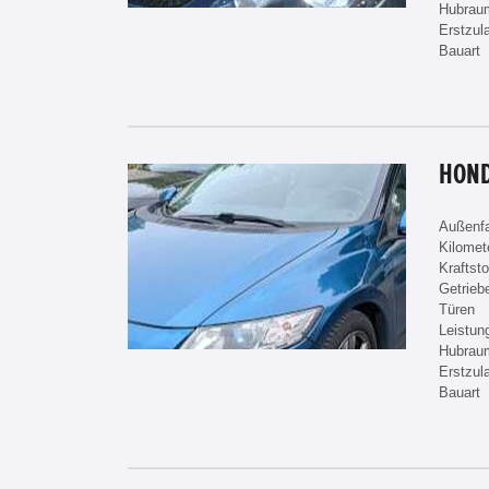
Hubrau
Erstzul
Bauart
HOND
Außenf
Kilomet
Kraftsto
Getrieb
Türen
Leistun
Hubrau
Erstzul
Bauart