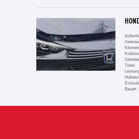
HOND
Außenf
Innenau
Kilomet
Kraftsto
Getrieb
Türen
Leistun
Hubrau
Erstzul
Bauart