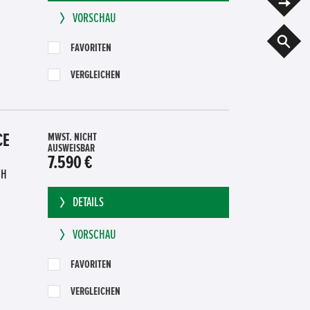
VORSCHAU
G
FAVORITEN
VERGLEICHEN
CE
MWST. NICHT
AUSWEISBAR
7.590 €
BH
DETAILS
VORSCHAU
FAVORITEN
VERGLEICHEN