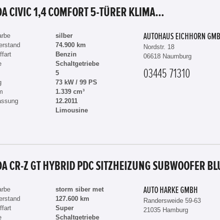
A CIVIC 1,4 COMFORT 5-TÜRER KLIMA...
arbe
silber
AUTOHAUS EICHHORN GM
erstand
74.900 km
Nordstr. 18
ffart
Benzin
06618 Naumburg
e
Schaltgetriebe
03445 71310
5
g
73 kW / 99 PS
m
1.339 cm³
assung
12.2011
Limousine
arbe
storm siber met
AUTO HARKE GMBH
erstand
127.600 km
Randersweide 59-63
ffart
Super
21035 Hamburg
e
Schaltgetriebe