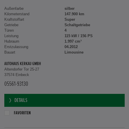
Außenfarbe
silber
Kilometerstand
147.900 km
Kraftstoffart
Super
Getriebe
Schaltgetriebe
Türen
4
Leistung
115 kW / 156 PS
Hubraum
1.997 cm³
Erstzulassung
04.2012
Bauart
Limousine
AUTOHAUS KERKAU GMBH
Altendorfer Tor 25-27
37574 Einbeck
05561-93130
DETAILS
FAVORITEN