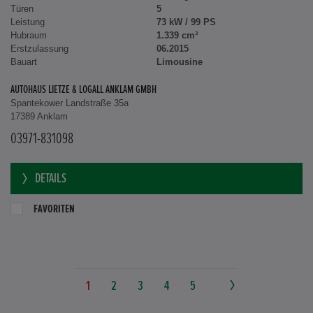
Türen
5
Leistung
73 kW / 99 PS
Hubraum
1.339 cm³
Erstzulassung
06.2015
Bauart
Limousine
AUTOHAUS LIETZE & LOGALL ANKLAM GMBH
Spantekower Landstraße 35a
17389 Anklam
03971-831098
DETAILS
FAVORITEN
1
2
3
4
5