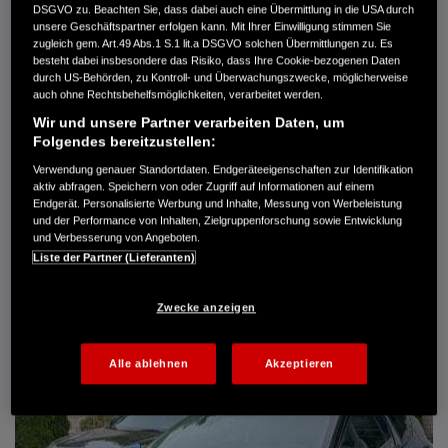
DSGVO zu. Beachten Sie, dass dabei auch eine Übermittlung in die USA durch
Türen
5
unsere Geschäftspartner erfolgen kann. Mit Ihrer Einwilligung stimmen Sie
Leistung
61 kW / 83 PS
zugleich gem. Art.49 Abs.1 S.1 lit.a DSGVO solchen Übermittlungen zu. Es
Hubraum
1.339 cm³
besteht dabei insbesondere das Risiko, dass Ihre Cookie-bezogenen Daten
Erstzulassung
10.2007
durch US-Behörden, zu Kontroll- und Überwachungszwecke, möglicherweise
Bauart
Limousine
auch ohne Rechtsbehelfsmöglichkeiten, verarbeitet werden.
Wir und unsere Partner verarbeiten Daten, um
AUTO HARKE GMBH
Folgendes bereitzustellen:
Randersweide 59-63
21035 Hamburg
Verwendung genauer Standortdaten. Endgeräteeigenschaften zur Identifikation
aktiv abfragen. Speichern von oder Zugriff auf Informationen auf einem
+49 40 735 935 0
Endgerät. Personalisierte Werbung und Inhalte, Messung von Werbeleistung
und der Performance von Inhalten, Zielgruppenforschung sowie Entwicklung
und Verbesserung von Angeboten.
DETAILS
Liste der Partner (Lieferanten)
FAVORITEN
Zwecke anzeigen
Alle ablehnen
Akzeptieren