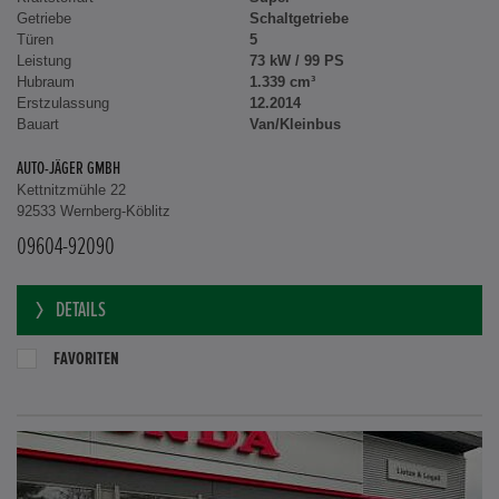
Getriebe
Schaltgetriebe
Türen
5
Leistung
73 kW / 99 PS
Hubraum
1.339 cm³
Erstzulassung
12.2014
Bauart
Van/Kleinbus
AUTO-JÄGER GMBH
Kettnitzmühle 22
92533 Wernberg-Köblitz
09604-92090
DETAILS
FAVORITEN