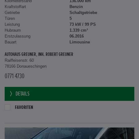
Kilometerstand
136.000 km
Kraftstoffart
Benzin
Getriebe
Schaltgetriebe
Türen
5
Leistung
73 kW / 99 PS
Hubraum
1.339 cm³
Erstzulassung
06.2016
Bauart
Limousine
AUTOHAUS GREUNER, INH. ROBERT GREUNER
Raiffeisenstr. 60
78166 Donaueschingen
0771 4730
DETAILS
FAVORITEN