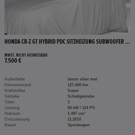
HONDA CR-Z GT HYBRID PDC SITZHEIZUNG SUBWOOFER BLUETOOTH
MWST. NICHT AUSWEISBAR
7.500 €
Außenfarbe
storm siber met
Kilometerstand
127.600 km
Kraftstoffart
Super
Getriebe
Schaltgetriebe
Türen
3
Leistung
84 kW / 114 PS
Hubraum
1.497 cm³
Erstzulassung
11.2010
Bauart
Sportwagen