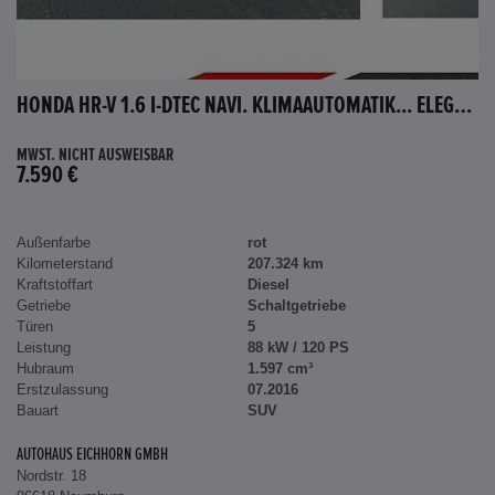
HONDA HR-V 1.6 I-DTEC NAVI. KLIMAAUTOMATIK... ELEGANCE
MWST. NICHT AUSWEISBAR
7.590 €
Außenfarbe
rot
Kilometerstand
207.324 km
Kraftstoffart
Diesel
Getriebe
Schaltgetriebe
Türen
5
Leistung
88 kW / 120 PS
Hubraum
1.597 cm³
Erstzulassung
07.2016
Bauart
SUV
AUTOHAUS EICHHORN GMBH
Nordstr. 18