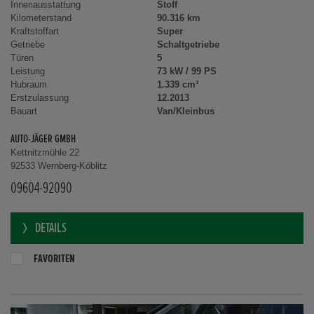
Innenausstattung
Stoff
Kilometerstand
90.316 km
Kraftstoffart
Super
Getriebe
Schaltgetriebe
Türen
5
Leistung
73 kW / 99 PS
Hubraum
1.339 cm³
Erstzulassung
12.2013
Bauart
Van/Kleinbus
AUTO-JÄGER GMBH
Kettnitzmühle 22
92533 Wernberg-Köblitz
09604-92090
DETAILS
FAVORITEN