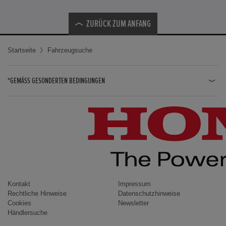
ZURÜCK ZUM ANFANG
Startseite
Fahrzeugsuche
*GEMÄSS GESONDERTEN BEDINGUNGEN
JAZZ HYBRID
JAZZ
CIVIC TYPE R
CIVIC HYBRID
CIVIC TOURER
CIVIC / CIVIC LIMOUSINE
Kontakt
Impressum
Rechtliche Hinweise
Datenschutzhinweise
INSIGHT
Cookies
Newsletter
Händlersuche
ACCORD