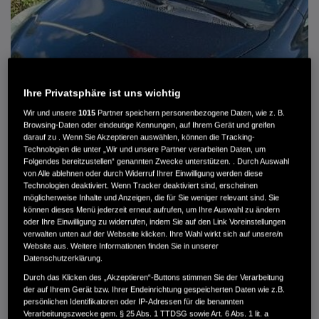
Ihre Privatsphäre ist uns wichtig
Wir und unsere
1015
Partner speichern personenbezogene Daten, wie z. B.
Browsing-Daten oder eindeutige Kennungen, auf Ihrem Gerät und greifen
darauf zu . Wenn Sie Akzeptieren auswählen, können die Tracking-
Technologien die unter „Wir und unsere Partner verarbeiten Daten, um
Folgendes bereitzustellen“ genannten Zwecke unterstützen. . Durch Auswahl
von Alle ablehnen oder durch Widerruf Ihrer Einwilligung werden diese
HONDA JAZZ 1.4 ES SPORT KLIMA, RADIOCD, LM-ALLWETTERRÄDER, PRIVACY
Technologien deaktiviert. Wenn Tracker deaktiviert sind, erscheinen
möglicherweise Inhalte und Anzeigen, die für Sie weniger relevant sind. Sie
können dieses Menü jederzeit erneut aufrufen, um Ihre Auswahl zu ändern
MWST. NICHT AUSWEISBAR
oder Ihre Einwilligung zu widerrufen, indem Sie auf den Link Voreinstellungen
3.900 €
verwalten unten auf der Webseite klicken. Ihre Wahl wirkt sich auf unsere/n
Website aus. Weitere Informationen finden Sie in unserer
Datenschutzerklärung.
Außenfarbe
crystal black pearl
Durch das Klicken des „Akzeptieren“-Buttons stimmen Sie der Verarbeitung
Kilometerstand
166.000 km
der auf Ihrem Gerät bzw. Ihrer Endeinrichtung gespeicherten Daten wie z.B.
persönlichen Identifikatoren oder IP-Adressen für die benannten
Kraftstoffart
Super
Verarbeitungszwecke gem. § 25 Abs. 1 TTDSG sowie Art. 6 Abs. 1 lit. a
Getriebe
Automatik