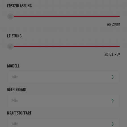
ERSTZULASSUNG
bis
ab 2000
360
km
LEISTUNG
ab 61 kW
MODELL
GETRIEBEART
KRAFTSTOFFART