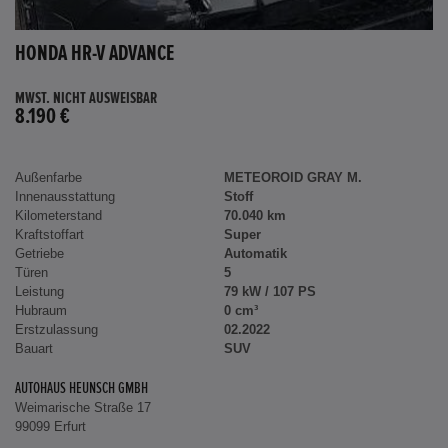
HONDA HR-V ADVANCE
MWST. NICHT AUSWEISBAR
8.190 €
Außenfarbe
METEOROID GRAY M.
Innenausstattung
Stoff
Kilometerstand
70.040 km
Kraftstoffart
Super
Getriebe
Automatik
Türen
5
Leistung
79 kW / 107 PS
Hubraum
0 cm³
Erstzulassung
02.2022
Bauart
SUV
AUTOHAUS HEUNSCH GMBH
Weimarische Straße 17
99099 Erfurt